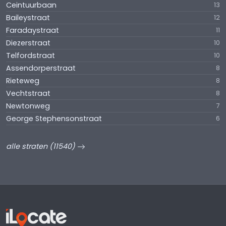
Ceintuurbaan
13
Baileystraat
12
Faradaystraat
11
Diezerstraat
10
Telfordstraat
10
Assendorperstraat
8
Rieteweg
8
Vechtstraat
8
Newtonweg
7
George Stephensonstraat
6
alle straten (11540)