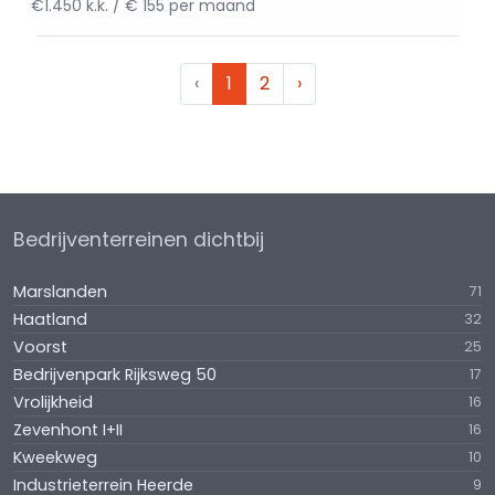
€1.450 k.k. / € 155 per maand
‹
1
2
›
Bedrijventerreinen dichtbij
Marslanden
71
Haatland
32
Voorst
25
Bedrijvenpark Rijksweg 50
17
Vrolijkheid
16
Zevenhont I+II
16
Kweekweg
10
Industrieterrein Heerde
9