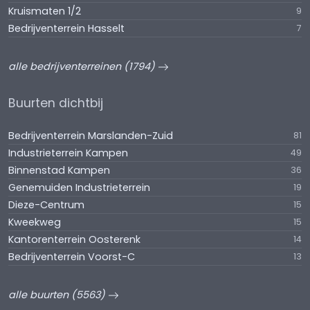
Kruismaten 1/2
9
Bedrijventerrein Hasselt
7
alle bedrijventerreinen (1794)
Buurten dichtbij
Bedrijventerrein Marslanden-Zuid
81
Industrieterrein Kampen
49
Binnenstad Kampen
36
Genemuiden Industrieterrein
19
Dieze-Centrum
15
Kweekweg
15
Kantorenterrein Oosterenk
14
Bedrijventerrein Voorst-C
13
alle buurten (5563)