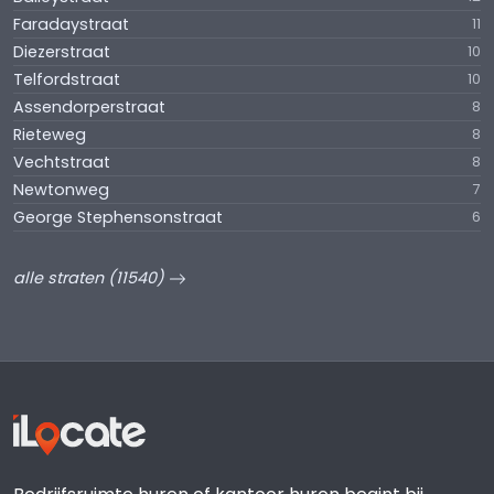
Faradaystraat
11
Diezerstraat
10
Telfordstraat
10
Assendorperstraat
8
Rieteweg
8
Vechtstraat
8
Newtonweg
7
George Stephensonstraat
6
alle straten (11540)