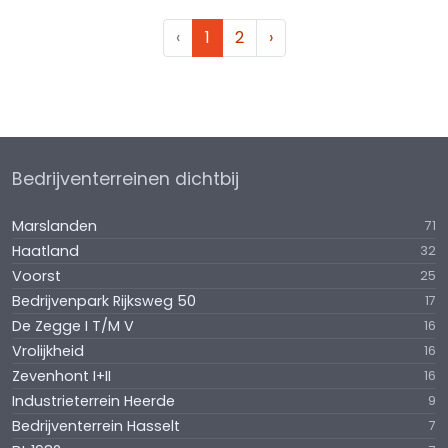
‹
1
2
›
Bedrijventerreinen dichtbij
Marslanden
71
Haatland
32
Voorst
25
Bedrijvenpark Rijksweg 50
17
De Zegge I T/M V
16
Vrolijkheid
16
Zevenhont I+II
16
Industrieterrein Heerde
9
Bedrijventerrein Hasselt
7