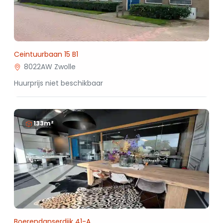
Ceintuurbaan 15 B1
8022AW Zwolle
Huurprijs niet beschikbaar
133m²
Boerendanserdijk 41-A