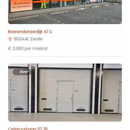
Boerendanserdijk 41 C
8024AE Zwolle
€ 2.083 per maand
31m²
Ceintuurbaan 32 35