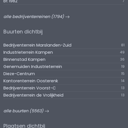
Bt 1982
7
alle bedrijventerreinen (1794)
Buurten dichtbij
Bedrijventerrein Marslanden-Zuid
81
Industrieterrein Kampen
49
Binnenstad Kampen
36
Genemuiden Industrieterrein
19
Dieze-Centrum
15
Kantorenterrein Oosterenk
14
Bedrijventerrein Voorst-C
13
Bedrijventerrein de Vrolijkheid
13
alle buurten (5563)
Plaatsen dichtbij