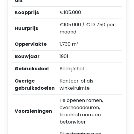
als
- keuken.
Verhuur geschiedt op casco basis.
Koopprijs
€105.000
Parkeren
€105.000 / € 13.750 per
Huurprijs
Zeer royale parkeermogelijkheden op eigen
maand
terrein.
Oppervlakte
1.730 m²
Bestemming
Bouwjaar
1901
Bestemmingsplan Houtwegen, Waterwegen en
Westertuinen, bestemming Bedrijventerrein - 1. Bij
Gebruiksdoel
Bedrijfshal
twijfel over het toestaan van uw bedrijfsvoering
adviseren wij u zelf contact op te nemen met de
Overige
Kantoor, of als
gemeente Heemskerk.
gebruiksdoelen
winkelruimte
Te openen ramen,
Huurprijs
overheaddeuren,
€ 13.750,-- excl. BTW per maand.
Voorzieningen
krachtstroom, en
betonvloer
BTW
De huur is te vermeerderen met BTW. Indien