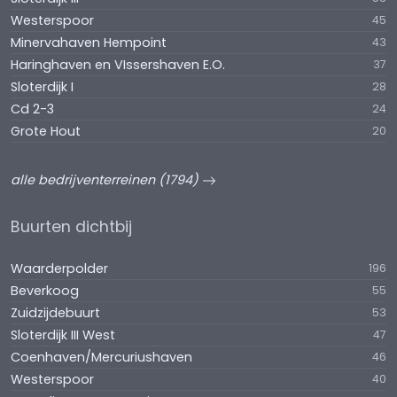
Westerspoor
45
Minervahaven Hempoint
43
Haringhaven en VIssershaven E.O.
37
Sloterdijk I
28
Cd 2-3
24
Grote Hout
20
alle bedrijventerreinen (1794)
Buurten dichtbij
Waarderpolder
196
Beverkoog
55
Zuidzijdebuurt
53
Sloterdijk III West
47
Coenhaven/Mercuriushaven
46
Westerspoor
40