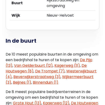
Rijksstraatweg en
Buurt
huurder geen BTW-belaste prestaties verricht,
omgeving
kan verhuurder een hogere huurprijs in rekening
brengen.
Wijk
Nieuw-Helvoet
Servicekosten
Niet van toepassing.
In de buurt
Huurbetaling
Per maand bij vooruitbetaling.
De 10 meest populaire buurten in de omgeving om
Huurtermijn
een bedrijfshal te huren of te kopen zijn:
De Pijp
In overleg.
(13)
,
Van Gelderbuurt (12)
,
Kagerweg (11)
,
De
Houtwegen (8)
,
De Trompet (7)
,
Westerwijkbuurt
Huurovereenkomst
(4)
,
Beverwijkerstraatweg (3)
,
Wijkermeerbuurt
Conform het standaardmodel van de Raad van
(3)
,
Beijnes (1)
,
Binnenduin (1)
Onroerende Zaken (ROZ) met algemene
De 8 meest populaire bedrijventerreinen in de
bepalingen en bijzondere bepalingen vanuit
omgeving om een bedrijfshal te huren of te kopen
verhuurder.
zijn:
Grote Hout (13)
,
Kagerweg (12)
,
De Houtwegen