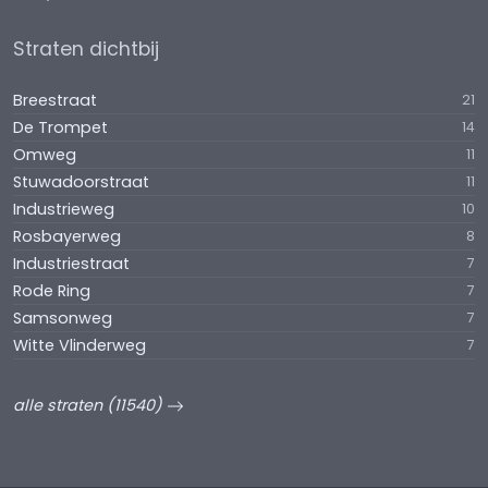
Straten dichtbij
Breestraat
21
De Trompet
14
Omweg
11
Stuwadoorstraat
11
Industrieweg
10
Rosbayerweg
8
Industriestraat
7
Rode Ring
7
Samsonweg
7
Witte Vlinderweg
7
alle straten (11540)