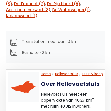
(8)
,
De Trompet (7)
,
De Pijp Noord (5)
,
Huurprijsaanpassing
Castricummerwerf (3)
,
De Waterwegen (1)
,
Jaarlijks op basis van het indexcijfer volgens
Keizerswoert (1)
consumentenprijsindex (CPI) reeks Alle
Huishoudens (2006 = 100), gepubliceerd door het
Centraal Bureau voor Statistiek (CBS).
Zekerheidsstelling
Treinstation meer dan 10 km
Een waarborgsom of bankgarantie ter grootte
Bushalte <2 km
van drie maanden huurverplichting te
vermeerderen met BTW.
Energielabel
Home
Hellevoetsluis
Huur & koop
Van het aangeboden object is energielabel C
beschikbaar.
Over Hellevoetsluis
Hellevoetsluis heeft een
Nutsbedrijven
2
oppervlakte van 46,27 km
Huurder dient zelf rechtstreeks met
met ruim 40.312 inwoners.
desbetreffende (energie) leveranciers