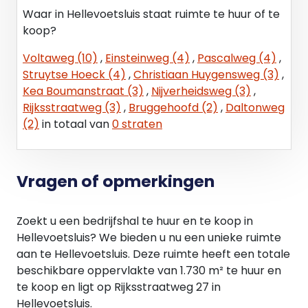
overeenkomsten af te sluiten.
Waar in Hellevoetsluis staat ruimte te huur of te
koop?
Aanvaarding
Direct.
Voltaweg (10)
,
Einsteinweg (4)
,
Pascalweg (4)
,
Struytse Hoeck (4)
,
Christiaan Huygensweg (3)
,
Voorbehoud
Kea Boumanstraat (3)
,
Nijverheidsweg (3)
,
Goedkeuring eigenaar.
Rijksstraatweg (3)
,
Bruggehoofd (2)
,
Daltonweg
(2)
in totaal van
0 straten
Courtage
Brantjes Bedrijfsmakelaars treedt op voor de
verhurende partij. Als huurder bent u Brantjes
Vragen of opmerkingen
Bedrijfsmakelaars geen courtage of kosten
verschuldigd.
Zoekt u een bedrijfshal te huur en te koop in
Voorwaarden
Hellevoetsluis? We bieden u nu een unieke ruimte
Alle door Brantjes Bedrijfsmakelaars en de
aan te Hellevoetsluis. Deze ruimte heeft een totale
verhuurder verstrekte informatie moet uitsluitend
beschikbare oppervlakte van 1.730 m² te huur en
gezien worden als een uitnodiging tot nader
te koop en ligt op Rijksstraatweg 27 in
overleg c.q. tot het uitbrengen van een bod.
Hellevoetsluis.