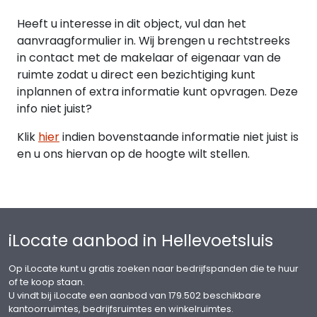
Hoewel gestreefd is naar een zo zorgvuldig
Heeft u interesse in dit object, vul dan het
mogelijke weergave van de beschikbare
aanvraagformulier in. Wij brengen u rechtstreeks
gegevens, moet er van worden uitgegaan dat
in contact met de makelaar of eigenaar van de
bovenstaande slechts indicatief is. De gegevens
ruimte zodat u direct een bezichtiging kunt
(bedragen, jaartallen, omschrijvingen, etc.) kunnen
inplannen of extra informatie kunt opvragen. Deze
zijn verkregen door mondelinge overdracht. Een
info niet juist?
kandidaat huurder heeft zijn eigen
onderzoeksplicht naar alle zaken die voor hem
Klik
hier
indien bovenstaande informatie niet juist is
van belang zijn. Onze opdrachtgever stelt
en u ons hiervan op de hoogte wilt stellen.
uitdrukkelijk dat een overeenkomst niet eerder tot
stand komt dan nadat niet alleen over de
hoofdzaken maar ook over de details (zoals
oplevering etc.) overeenstemming is bereikt.
iLocate aanbod in Hellevoetsluis
Op iLocate kunt u gratis zoeken naar bedrijfspanden die te huur
of te koop staan.
U vindt bij iLocate een aanbod van 179.502 beschikbare
kantoorruimtes, bedrijfsruimtes en winkelruimtes.