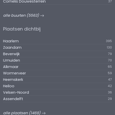
Cornelis Douwesterrein
37
alle buurten (5563)
Plaatsen dichtbij
Haarlem
395
Zaandam
130
Beverwijk
79
IJmuiden
70
Alkmaar
65
Wormerveer
59
Heemskerk
47
Heiloo
42
Velsen-Noord
36
Assendelft
29
alle plaatsen (1469)