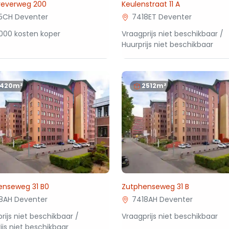
greverweg 200
Keulenstraat 11 A
5CH Deventer
7418ET Deventer
000 kosten koper
Vraagprijs niet beschikbaar /
Huurprijs niet beschikbaar
1420m²
2512m²
enseweg 31 B0
Zutphenseweg 31 B
8AH Deventer
7418AH Deventer
rijs niet beschikbaar /
Vraagprijs niet beschikbaar
ijs niet beschikbaar