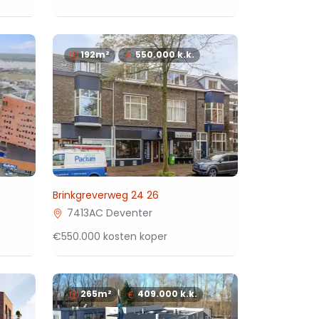
192m²
550.000
k.k.
Brinkgreverweg 24 26
7413AC Deventer
€550.000 kosten koper
265m²
409.000
k.k.