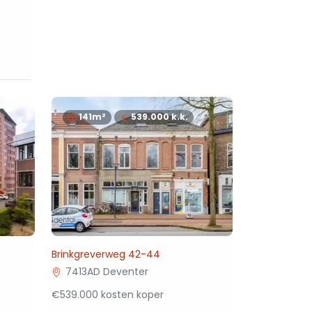
141m²
539.000
k.k.
Brinkgreverweg 42-44
7413AD Deventer
€539.000 kosten koper