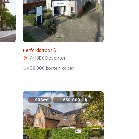
Herfordstraat 6
7418EX Deventer
€409.000 kosten koper
906m²
1.650.000
k.k.