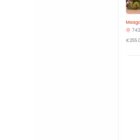
Maagd
742
€255.