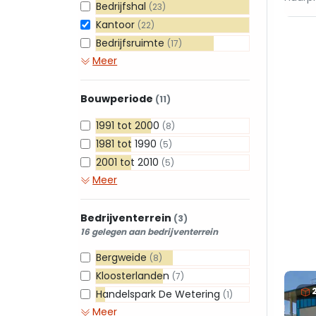
Bedrijfshal
(23)
Kantoor
(22)
Bedrijfsruimte
(17)
Meer
Bouwperiode
(11)
1991 tot 2000
(8)
1981 tot 1990
(5)
2001 tot 2010
(5)
Meer
Bedrijventerrein
(3)
16 gelegen aan bedrijventerrein
Bergweide
(8)
Kloosterlanden
(7)
Handelspark De Wetering
(1)
Meer