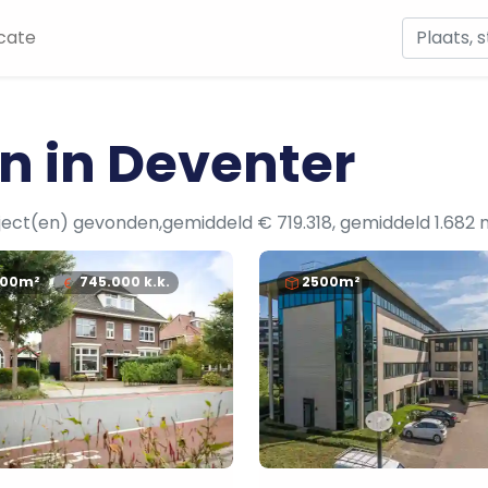
cate
n in Deventer
ject(en) gevonden,gemiddeld € 719.318, gemiddeld 1.682
100m²
745.000
k.k.
2500m²