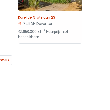
Karel de Grotelaan 23
7415DH Deventer
€1.650.000 k.k. / Huurprijs niet
beschikbaar
ende
›