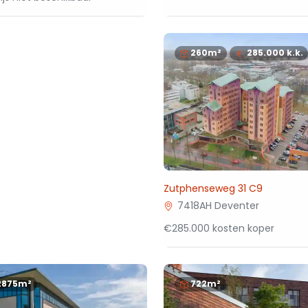
260m²
285.000
k.k.
Zutphenseweg 31 C9
7418AH Deventer
€285.000 kosten koper
2875m²
722m²