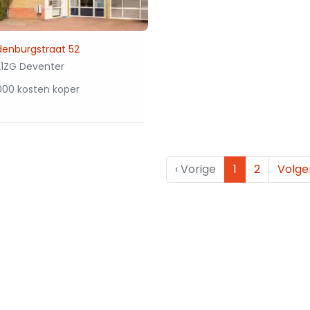
enburgstraat 52
1ZG Deventer
000 kosten koper
‹
Vorige
1
2
Volg