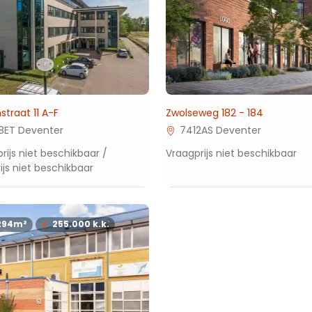
straat 11 A-F
Zwolseweg 182 - 184
8ET Deventer
7412AS Deventer
rijs niet beschikbaar /
Vraagprijs niet beschikbaar
ijs niet beschikbaar
294m²
255.000
k.k.