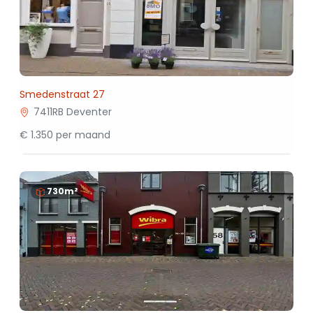
Smedenstraat 27
7411RB Deventer
€ 1.350 per maand
730m²