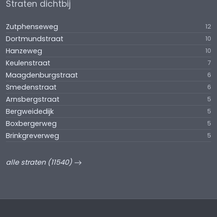
Straten dichtbij
Zutphenseweg
12
Dortmundstraat
10
Hanzeweg
10
Keulenstraat
7
Maagdenburgstraat
6
Smedenstraat
6
Arnsbergstraat
5
Bergweidedijk
5
Boxbergerweg
5
Brinkgreverweg
5
alle straten (11540)