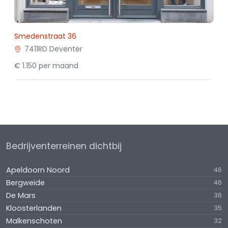
Smedenstraat 36
7411RD Deventer
€ 1.150 per maand
Bedrijventerreinen dichtbij
Apeldoorn Noord
46
Bergweide
46
De Mars
36
Kloosterlanden
35
Malkenschoten
32