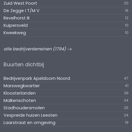
Zuid West Poort
20
De Zegge I T/M V
16
Revelhorst III
12
Kuipersveld
10
Kweekweg
10
alle bedrijventerreinen (1794)
Buurten dichtbij
Bedrijvenpark Apeldoorn Noord
47
Marswegkwartier
41
Kloosterlanden
39
Malkenschoten
34
Stadhoudersmolen
26
Vespreide huizen Leesten
24
Laarstraat en omgeving
19