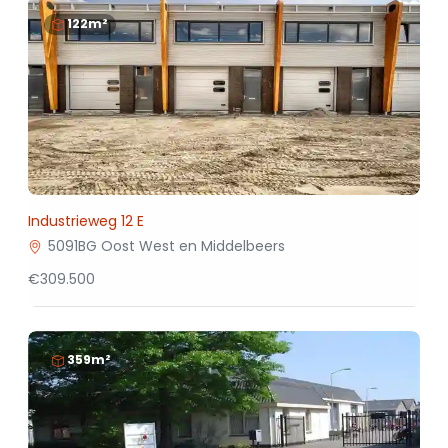
122m²
Industrieweg 12 E
5091BG Oost West en Middelbeers
€309.500
359m²