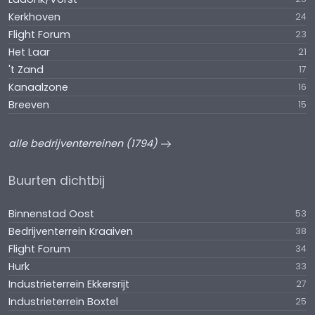
Kerkhoven
24
Flight Forum
23
Het Laar
21
't Zand
17
Kanaalzone
16
Breeven
15
alle bedrijventerreinen (1794)
Buurten dichtbij
Binnenstad Oost
53
Bedrijventerrein Kraaiven
38
Flight Forum
34
Hurk
33
Industrieterrein Ekkersrijt
27
Industrieterrein Boxtel
25