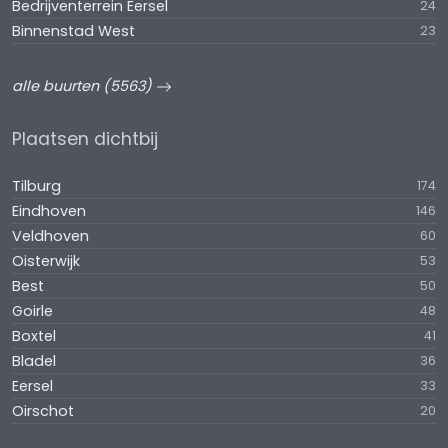
Bedrijventerrein Eersel
24
Binnenstad West
23
alle buurten (5563)
Plaatsen dichtbij
Tilburg
174
Eindhoven
146
Veldhoven
60
Oisterwijk
53
Best
50
Goirle
48
Boxtel
41
Bladel
36
Eersel
33
Oirschot
20