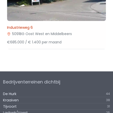
Industrieweg 6
5091BG Oost West en Middelbeers
€685.000 / € 1.400 per maand
Bedrijventerreinen dichtbij
De Hurk
44
Kraaiven
38
Tijvoort
31
Ladonk/Vorst
25