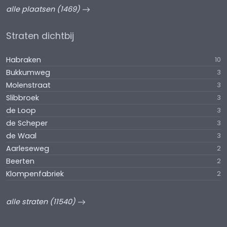
alle plaatsen (1469)
Straten dichtbij
Habraken
10
Bukkumweg
3
Molenstraat
3
Slibbroek
3
de Loop
3
de Scheper
3
de Waal
3
Aarleseweg
2
Beerten
2
Klompenfabriek
2
alle straten (11540)