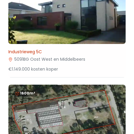
Industrieweg 5C
5091BG Oost West en Middelbeers
€1.149.000 kosten koper
1600m²