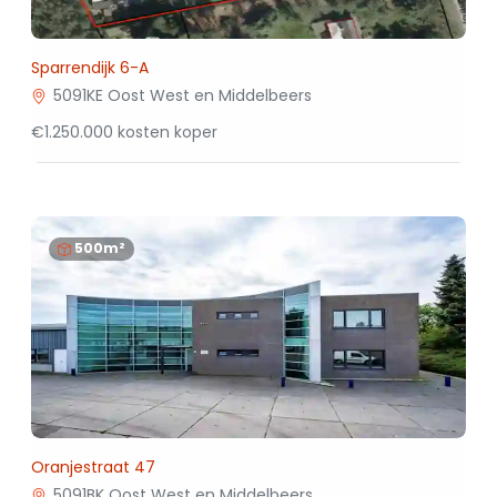
Sparrendijk 6-A
5091KE Oost West en Middelbeers
€1.250.000 kosten koper
500m²
Oranjestraat 47
5091BK Oost West en Middelbeers