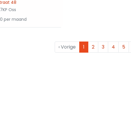
straat 48
7KP Oss
50 per maand
‹
Vorige
1
2
3
4
5