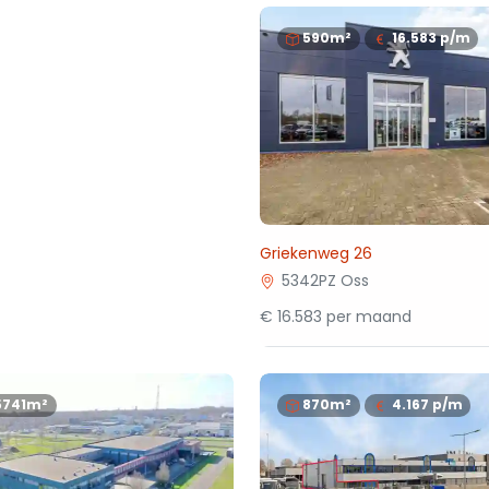
590m²
16.583
p/m
Griekenweg 26
5342PZ Oss
€ 16.583 per maand
5741m²
870m²
4.167
p/m