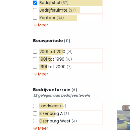
Bedrijfshal
(57)
Bedrijfsruimte
(37)
Kantoor
(34)
Meer
Bouwperiode
(11)
2001 tot 2010
(21)
1981 tot 1990
(10)
1991 tot 2000
(7)
Meer
Bedrijventerrein
(6)
32 gelegen aan bedrijventerrein
Landweer
(12)
Elzenburg A
(8)
Elzenburg West
(4)
Meer