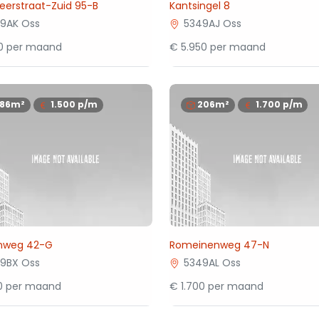
eerstraat-Zuid 95-B
Kantsingel 8
9AK Oss
5349AJ Oss
00 per maand
€ 5.950 per maand
186m²
1.500
p/m
206m²
1.700
p/m
nweg 42-G
Romeinenweg 47-N
9BX Oss
5349AL Oss
00 per maand
€ 1.700 per maand