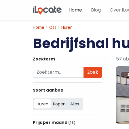
Home
Blog
Over iLo
Home
Oss
Huren
Bedrijfshal h
57 ob
Zoekterm
Zoek
Soort aanbod
Huren
Kopen
Alles
Prijs per maand
(18)