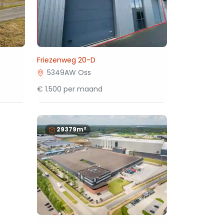
Friezenweg 20-D
5349AW Oss
€ 1.500 per maand
29379m²