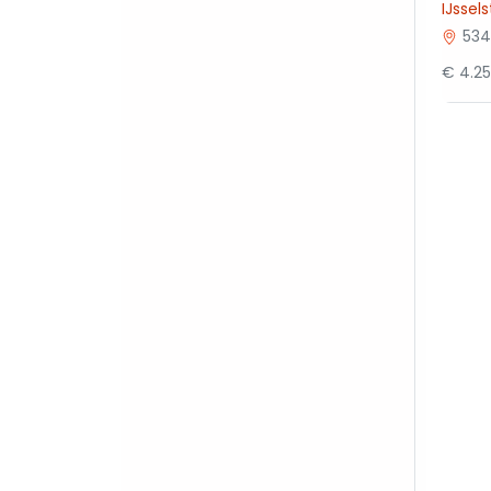
IJssel
534
€ 4.2