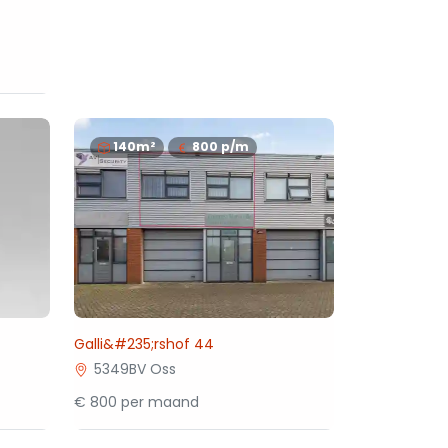
140m²
800
p/m
Galli&#235;rshof 44
5349BV Oss
€ 800 per maand