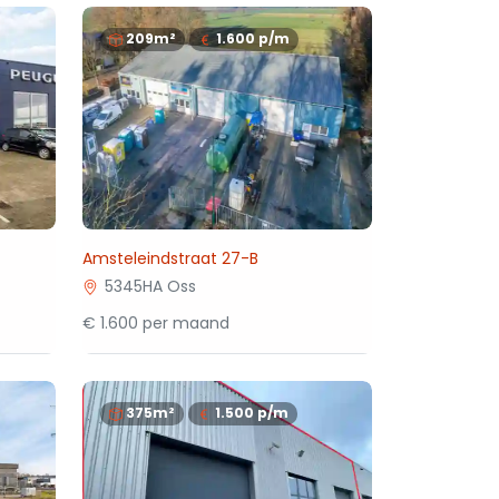
209m²
1.600
p/m
Amsteleindstraat 27-B
5345HA Oss
€ 1.600 per maand
375m²
1.500
p/m