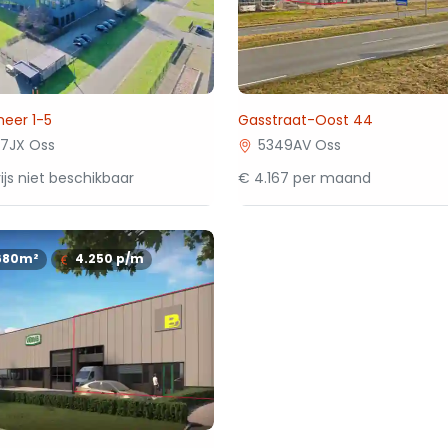
eer 1-5
Gasstraat-Oost 44
7JX Oss
5349AV Oss
ijs niet beschikbaar
€ 4.167 per maand
680m²
4.250
p/m