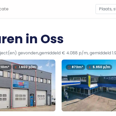
cate
uren in Oss
ject(en) gevonden,gemiddeld € 4.088 p/m, gemiddeld 1.
210m²
1.600
p/m
873m²
5.950
p/m