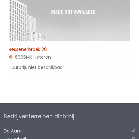
Ressenerbroek 26
6666MR Heteren
Huurprijs niet beschikbaar
Bedrijventerreinen dichtbij
De Aam
41
Lindenholt
31