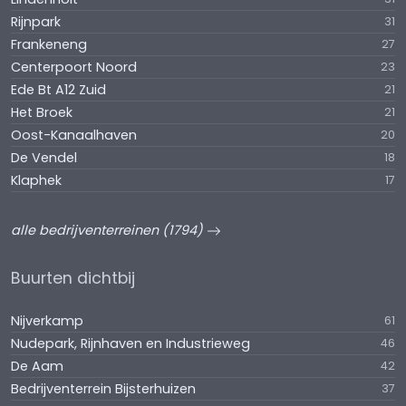
Rijnpark
31
Frankeneng
27
Centerpoort Noord
23
Ede Bt A12 Zuid
21
Het Broek
21
Oost-Kanaalhaven
20
De Vendel
18
Klaphek
17
alle bedrijventerreinen (1794)
Buurten dichtbij
Nijverkamp
61
Nudepark, Rijnhaven en Industrieweg
46
De Aam
42
Bedrijventerrein Bijsterhuizen
37