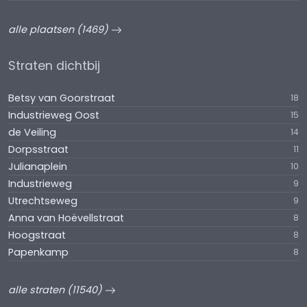
alle plaatsen (1469)
Straten dichtbij
Betsy van Goorstraat
18
Industrieweg Oost
15
de Veiling
14
Dorpsstraat
11
Julianaplein
10
Industrieweg
9
Utrechtseweg
9
Anna van Hoëvellstraat
8
Hoogstraat
8
Papenkamp
8
alle straten (11540)