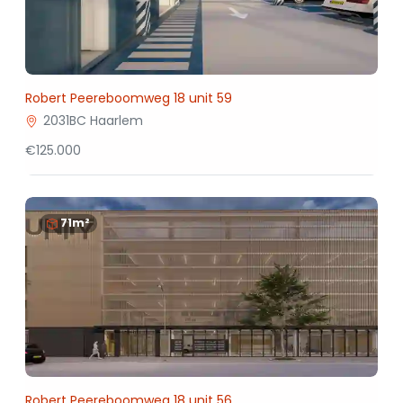
Robert Peereboomweg 18 unit 59
2031BC Haarlem
€125.000
71m²
Robert Peereboomweg 18 unit 56