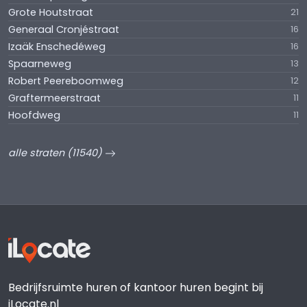
Grote Houtstraat
21
Generaal Cronjéstraat
16
Izaäk Enschedéweg
16
Spaarneweg
13
Robert Peereboomweg
12
Graftermeerstraat
11
Hoofdweg
11
alle straten (11540)
Bedrijfsruimte huren of kantoor huren begint bij
iLocate.nl