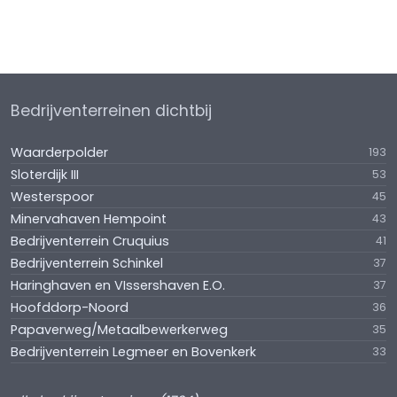
Bedrijventerreinen dichtbij
Waarderpolder
193
Sloterdijk III
53
Westerspoor
45
Minervahaven Hempoint
43
Bedrijventerrein Cruquius
41
Bedrijventerrein Schinkel
37
Haringhaven en VIssershaven E.O.
37
Hoofddorp-Noord
36
Papaverweg/Metaalbewerkerweg
35
Bedrijventerrein Legmeer en Bovenkerk
33