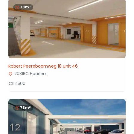
73m²
Robert Peereboomweg 18 unit 46
2031BC Haarlem
€112.500
73m²