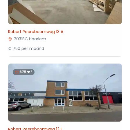
Robert Peereboomweg 13 A
2031BC Haarlem
€ 750 per maand
375m²
Robert Peereboomweg 13 F