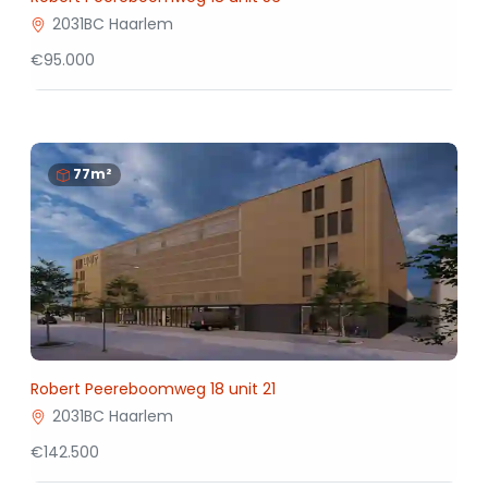
2031BC Haarlem
€95.000
77m²
Robert Peereboomweg 18 unit 21
2031BC Haarlem
€142.500