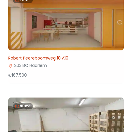
Robert Peereboomweg 18 A10
2031BC Haarlem
€167.500
90m²