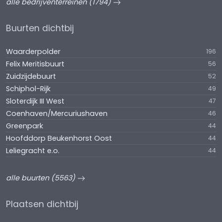
alle bedrijventerreinen (1794)
Buurten dichtbij
Waarderpolder
196
Felix Meritisbuurt
56
Zuidzijdebuurt
52
Schiphol-Rijk
49
Sloterdijk III West
47
Coenhaven/Mercuriushaven
46
Greenpark
44
Hoofddorp Beukenhorst Oost
44
Leliegracht e.o.
44
alle buurten (5563)
Plaatsen dichtbij