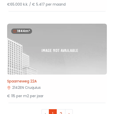
€65.000 k.k. / € 5.417 per maand
1844m²
Spaarneweg 22A
2142EN Cruquius
€ 115 per m2 per jaar
‹
1
2
›