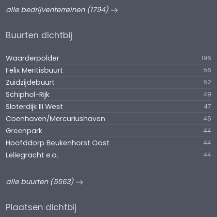
alle bedrijventerreinen (1794)
Buurten dichtbij
Waarderpolder
196
Felix Meritisbuurt
56
Zuidzijdebuurt
52
Schiphol-Rijk
49
Sloterdijk III West
47
Coenhaven/Mercuriushaven
46
Greenpark
44
Hoofddorp Beukenhorst Oost
44
Leliegracht e.o.
44
alle buurten (5563)
Plaatsen dichtbij