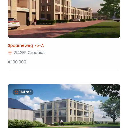
Spaarneweg 75-A
2142EP Cruquius
€190.000
164m²