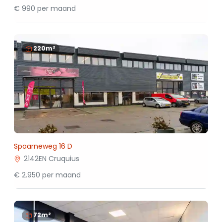
€ 990 per maand
220m²
Spaarneweg 16 D
2142EN Cruquius
€ 2.950 per maand
72m²