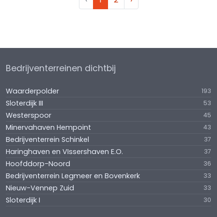
Bedrijventerreinen dichtbij
Waarderpolder
193
Sloterdijk III
53
Westerspoor
45
Minervahaven Hempoint
43
Bedrijventerrein Schinkel
37
Haringhaven en VIssershaven E.O.
37
Hoofddorp-Noord
36
Bedrijventerrein Legmeer en Bovenkerk
33
Nieuw-Vennep Zuid
33
Sloterdijk I
30