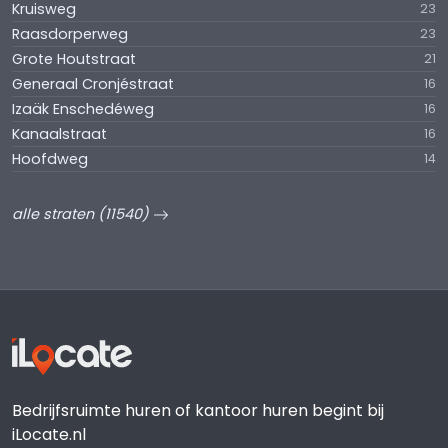
Kruisweg
23
Raasdorperweg
23
Grote Houtstraat
21
Generaal Cronjéstraat
16
Izaäk Enschedéweg
16
Kanaalstraat
16
Hoofdweg
14
alle straten (11540)
Bedrijfsruimte huren of kantoor huren begint bij
iLocate.nl