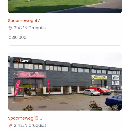
Spaarneweg 47
2142EN Cruquius
€310.000
53m²
Spaarneweg 16 C
2142EN Cruquius