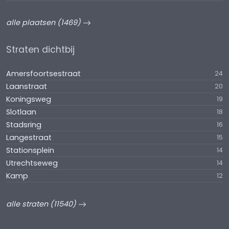
alle plaatsen (1469)
Straten dichtbij
Amersfoortsestraat
24
Laanstraat
20
Koningsweg
19
Slotlaan
18
Stadsring
16
Langestraat
15
Stationsplein
14
Utrechtseweg
14
Kamp
12
alle straten (11540)