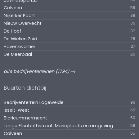
Businesspark27
Calveen
55
Nijkerker Poort
38
Nieuw Overvecht
36
De Hoef
32
De Wieken Zuid
28
Havenkwartier
27
De Meerpaal
26
alle bedrijventerreinen (1794)
Buurten dichtbij
Bedrijventerrein Lageweide
96
Isselt-West
65
Blaricummermeent
60
Lange Elisabethstraat, Mariaplaats en omgeving
56
Calveen
55