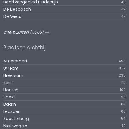
Bedrijvengebied Oudenrijn
48
De Liesbosch
47
De Wiers
47
alle buurten (5563)
Plaatsen dichtbij
Amersfoort
498
Utrecht
487
Hilversum
235
Zeist
110
Houten
109
Soest
98
Baarn
64
Leusden
60
Soesterberg
54
Nieuwegein
49