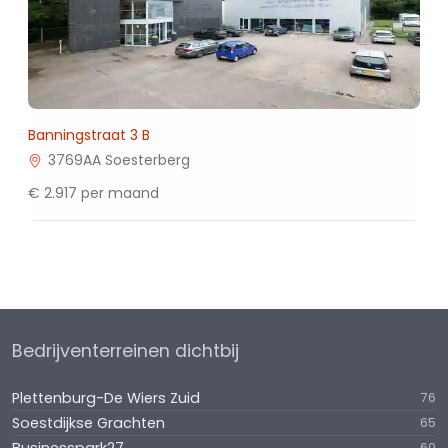
Banningstraat 3 B
3769AA Soesterberg
€ 2.917 per maand
Bedrijventerreinen dichtbij
Plettenburg-De Wiers Zuid
76
Soestdijkse Grachten
65
60