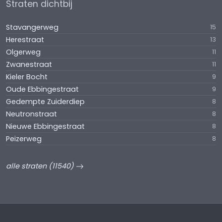
Straten dichtbij
Stavangerweg
15
Herestraat
13
Olgerweg
11
Zwanestraat
11
Kieler Bocht
9
Oude Ebbingestraat
9
Gedempte Zuiderdiep
8
Neutronstraat
8
Nieuwe Ebbingestraat
8
Peizerweg
8
alle straten (11540)