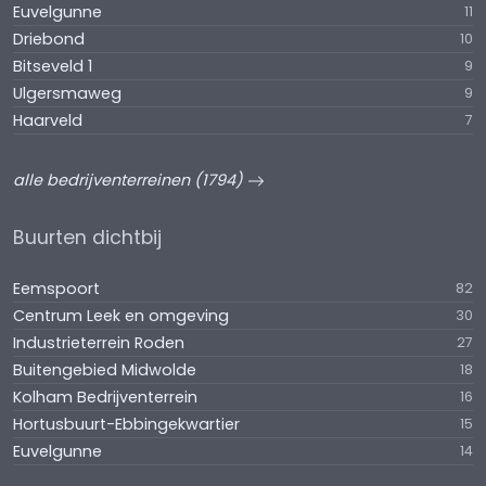
Euvelgunne
11
Driebond
10
Bitseveld 1
9
Ulgersmaweg
9
Haarveld
7
alle bedrijventerreinen (1794)
Buurten dichtbij
Eemspoort
82
Centrum Leek en omgeving
30
Industrieterrein Roden
27
Buitengebied Midwolde
18
Kolham Bedrijventerrein
16
Hortusbuurt-Ebbingekwartier
15
Euvelgunne
14