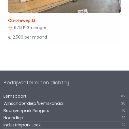
Carolieweg 13
9711LP Groningen
€ 2.500 per maand
Bedrijventerreinen dichtbij
Eemspoort
82
Winschoterdiep/Eemskanaal
38
Bedrijvenpark Rengers
16
Hoendiep
14
Industriepark Leek
12