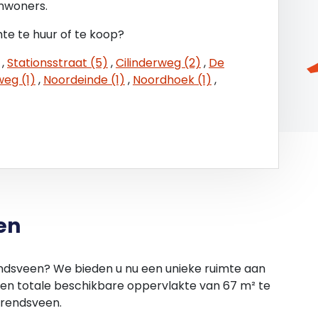
inwoners.
te te huur of te koop?
,
Stationsstraat (5)
,
Cilinderweg (2)
,
De
eg (1)
,
Noordeinde (1)
,
Noordhoek (1)
,
en
endsveen? We bieden u nu een unieke ruimte aan
een totale beschikbare oppervlakte van 67 m² te
arendsveen.