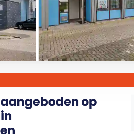
r aangeboden op
in
een