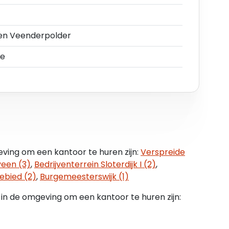
ngangsdatum huurovereenkomst, conform het
100), gepubliceerd door het Centraal Bureau voor
zen Veenderpolder
de
st zal huurder een bankgarantie stellen of
n bruto betalingsverplichting van drie maanden
).
ving om een kantoor te huren zijn:
Verspreide
een (3)
,
Bedrijventerrein Sloterdijk I (2)
,
elaste huur en verhuur. Ingeval huurder de BTW
ebied (2)
,
Burgemeesterswijk (1)
 overleg met huurder worden verhoogd ter
rvallen van de mogelijkheid om te opteren voor
in de omgeving om een kantoor te huren zijn: