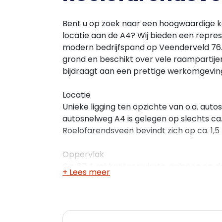
Bent u op zoek naar een hoogwaardige k
locatie aan de A4? Wij bieden een repre
modern bedrijfspand op Veenderveld 76.
grond en beschikt over vele raampartijen
bijdraagt aan een prettige werkomgevin
Locatie
Unieke ligging ten opzichte van o.a. auto
autosnelweg A4 is gelegen op slechts c
Roelofarendsveen bevindt zich op ca. 1,5 
Oppervlak
Ca. 67,4 m² kantoorruimte, gelegen op 
+ Lees meer
Wijze van oplevering
In overleg.