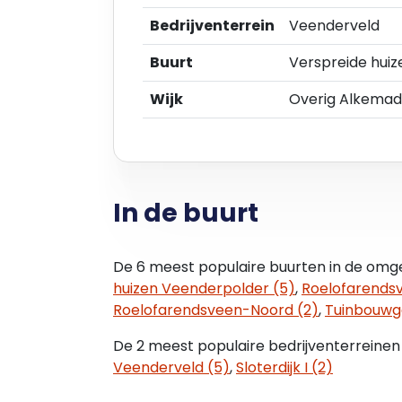
Jaarlijks, voor het eerst één jaar na i
Bedrijventerrein
Veenderveld
prijsindexcijfer Alle Huishoudens (2015=
de Statistiek te Voorburg/Heerlen.
Buurt
Verspreide hui
Wijk
Overig Alkema
Zekerheidstelling
Bij ondertekening van de huurovereenkom
waarborgsom storten ter grootte van ee
huur.
In de buurt
Huurcontract
Model ROZ (Raad voor Onroerende Zaken
De 6 meest populaire buurten in de omge
BTW
huizen Veenderpolder (5)
,
Roelofarendsv
Verhuurder wenst te opteren voor BTW-b
Roelofarendsveen-Noord (2)
,
Tuinbouwg
niet kan verrekenen zal de huurprijs in
compensatie van de gevolgen van het ve
De 2 meest populaire bedrijventerreinen 
BTW-belaste verhuur.
Veenderveld (5)
,
Sloterdijk I (2)
Aanvaarding