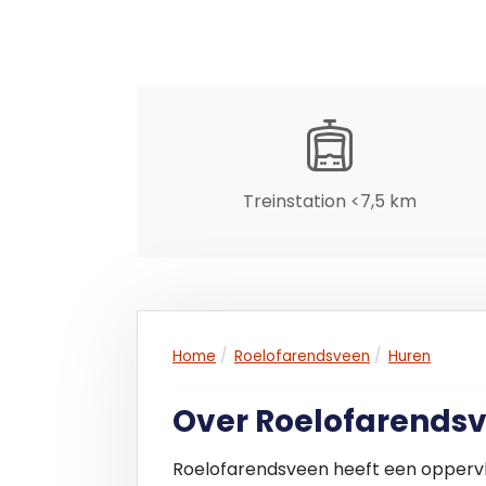
In overleg.
Energielabel
Het object beschikt over Energielabel A+
Parkeervoorzieningen
Het pand beschikt over 1 (één) parkeerp
Treinstation <7,5 km
Home
Roelofarendsveen
Huren
Over Roelofarends
Roelofarendsveen heeft een oppervl