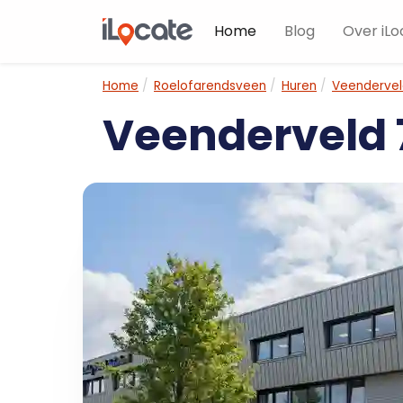
Home
Blog
Over iLo
Home
Roelofarendsveen
Huren
Veendervel
Veenderveld