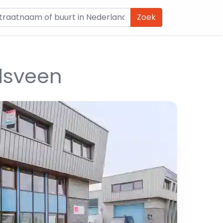
Zoek
dsveen