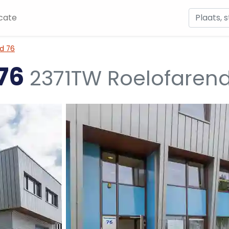
cate
d 76
 76
2371TW Roelofaren