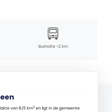
.
laats.
Bushalte <2 km
veen
2
akte van 8,15 km
en ligt in de gemeente