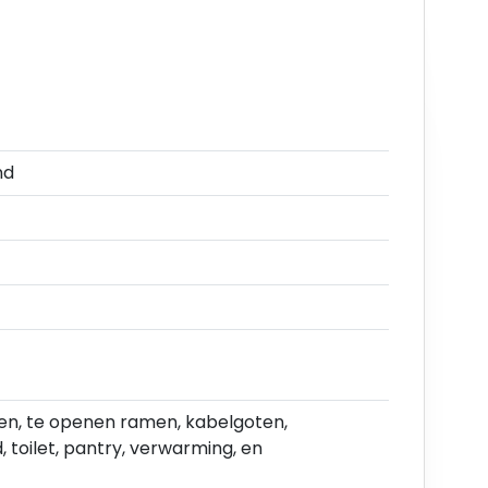
dere informatie en exacte gebruiksmogelijkheden
Kaag en Braassem.
nd
 de wettelijk verschuldigde omzetbelasting.
de wettelijk verschuldigde omzetbelasting.
n, te openen ramen, kabelgoten,
 toilet, pantry, verwarming, en