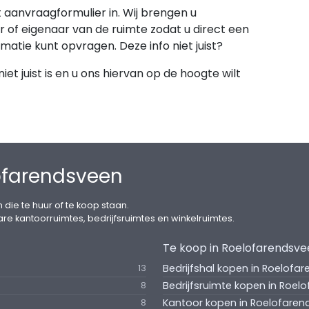
et aanvraagformulier in. Wij brengen u
 of eigenaar van de ruimte zodat u direct een
rmatie kunt opvragen. Deze info niet juist?
et juist is en u ons hiervan op de hoogte wilt
ofarendsveen
 die te huur of te koop staan.
are kantoorruimtes, bedrijfsruimtes en winkelruimtes.
Te koop in Roelofarendsv
Bedrijfshal kopen in Roelofa
13
Bedrijfsruimte kopen in Roel
8
Kantoor kopen in Roelofaren
8