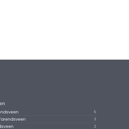
een
rendsveen
5
ofarendsveen
3
dsveen
2