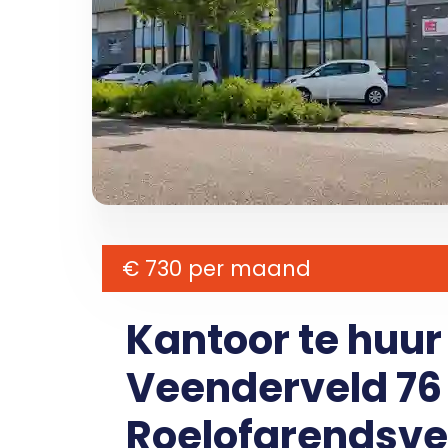
€ 730 per maand
Kantoor te huu
Veenderveld 76 
Roelofarendsv