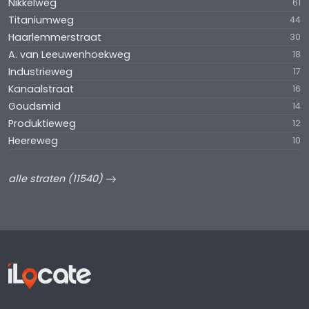
Nikkelweg
61
Titaniumweg
44
Haarlemmerstraat
30
A. van Leeuwenhoekweg
18
Industrieweg
17
Kanaalstraat
16
Goudsmid
14
Produktieweg
12
Heereweg
10
alle straten (11540)