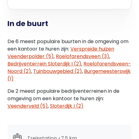
Jaarlijks, voor het eerst één jaar na ingangsdatum
huurovereenkomst, conform het prijsindexcijfer
Alle Huishoudens (2015=100), gepubliceerd door
In de buurt
het Centraal Bureau voor de Statistiek te
Voorburg/Heerlen.
De 6 meest populaire buurten in de omgeving om
Zekerheidstelling
een kantoor te huren zijn:
Verspreide huizen
Bij ondertekening van de huurovereenkomst zal
Veenderpolder (5)
,
Roelofarendsveen (3)
,
huurder een bankgarantie stellen of waarborgsom
Bedrijventerrein Sloterdijk I (2)
,
Roelofarendsveen-
storten ter grootte van een bruto
Noord (2)
,
Tuinbouwgebied (2)
,
Burgemeesterswijk
betalingsverplichting van drie maanden huur.
(1)
De 2 meest populaire bedrijventerreinen in de
Huurcontract
omgeving om een kantoor te huren zijn:
Model ROZ (Raad voor Onroerende Zaken).
Veenderveld (5)
,
Sloterdijk I (2)
BTW
Verhuurder wenst te opteren voor BTW-belaste
huur en verhuur. Ingeval huurder de BTW niet kan
verrekenen zal de huurprijs in overleg met huurder
Treinstation <7,5 km