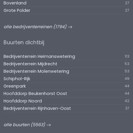
Bovenland
27
Grote Polder
27
alle bedrijventerreinen (1794)
Buurten dichtbij
Bedrijventerrein Heimanswetering
113
Bedrijventerrein Mijdrecht
53
Bedrijventerrein Molenwetering
53
Schiphol-Rijk
49
Greenpark
44
Hoofddorp Beukenhorst Oost
44
Hoofddorp Noord
42
Bedrijventerrein Rijnhaven-Oost
37
alle buurten (5563)