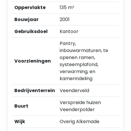
Bestemming/gebruik
Oppervlakte
135 m²
‘Bedrijventerrein’, zie bijlage. Voor verdere
informatie en exacte gebruiksmogelijkheden
Bouwjaar
2001
verwijzen wij u naar de gemeente Kaag en
Braassem.
Gebruiksdoel
Kantoor
Pantry,
Huurvoorwaarden
inbouwarmaturen, te
openen ramen,
Vraaghuurprijs
Voorzieningen
systeemplafond,
€ 950,- per maand, te vermeerderen met de
verwarming, en
wettelijk verschuldigde omzetbelasting.
kamerindeling
Huurtermijn
Bedrijventerrein
Veenderveld
5 jaar + 5 verlengingsjaren
Verspreide huizen
Buurt
Huurprijsbetaling
Veenderpolder
Per maand vooruit.
Wijk
Overig Alkemade
Huurprijsaanpassing