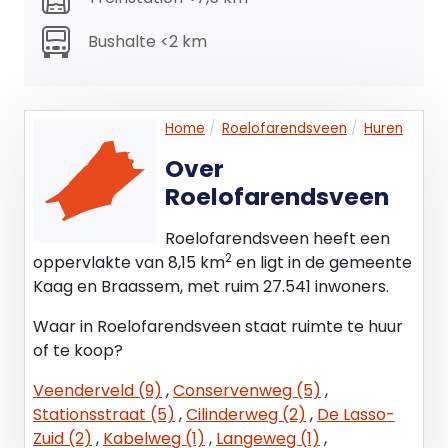
worden verhoogd ter compensatie van de
Bushalte <2 km
gevolgen van het vervallen van de mogelijkheid
om te opteren voor BTW-belaste verhuur.
Aanvaarding
Home
Roelofarendsveen
Huren
In overleg.
Over
Energielabel
Roelofarendsveen
Het object beschikt over Energielabel A.
Roelofarendsveen heeft een
2
Parkeervoorzieningen
oppervlakte van 8,15 km
en ligt in de gemeente
Het pand beschikt over 2 eigen parkeerplaatsen.
Kaag en Braassem, met ruim 27.541 inwoners.
Waar in Roelofarendsveen staat ruimte te huur
of te koop?
Veenderveld (9)
,
Conservenweg (5)
,
Stationsstraat (5)
,
Cilinderweg (2)
,
De Lasso-
Zuid (2)
,
Kabelweg (1)
,
Langeweg (1)
,