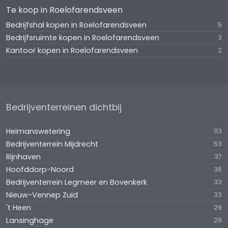
Te koop in Roelofarendsveen
Bedrijfshal kopen in Roelofarendsveen
5
Bedrijfsruimte kopen in Roelofarendsveen
3
Kantoor kopen in Roelofarendsveen
2
Bedrijventerreinen dichtbij
Heimanswetering
113
Bedrijventerrein Mijdrecht
53
Rijnhaven
37
Hoofddorp-Noord
36
Bedrijventerrein Legmeer en Bovenkerk
33
Nieuw-Vennep Zuid
33
't Heen
29
Lansinghage
29