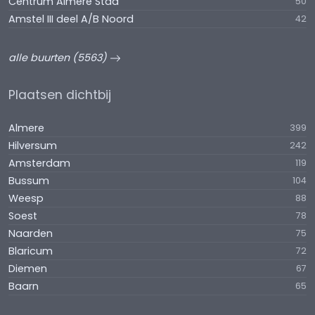
Centrum Almere Stad
50
Amstel III deel A/B Noord
42
alle buurten (5563)
Plaatsen dichtbij
Almere
399
Hilversum
242
Amsterdam
119
Bussum
104
Weesp
88
Soest
78
Naarden
75
Blaricum
72
Diemen
67
Baarn
65