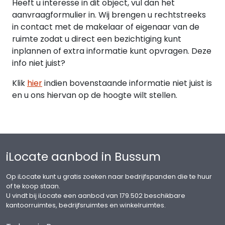
Heeft u interesse in dit object, vul dan het
aanvraagformulier in. Wij brengen u rechtstreeks
Huurprijsindexering
in contact met de makelaar of eigenaar van de
Jaarlijks, voor het eerst één jaar na de
ruimte zodat u direct een bezichtiging kunt
huuringangsdatum, wordt de laatst geldende
inplannen of extra informatie kunt opvragen. Deze
huurprijs verhoogd op basis van het
info niet juist?
maandprijsindexcijfer volgens de
consumentenprijsindex (CPI) reeks alle
Klik
hier
indien bovenstaande informatie niet juist is
huishoudens (2015 = 100), gepubliceerd door het
en u ons hiervan op de hoogte wilt stellen.
Centraal Bureau voor de Statistiek (CBS). De
huurprijs zal géén daling ondergaan.
Huurovereenkomst
iLocate aanbod in Bussum
De op te stellen huurovereenkomst is conform de
overeenkomst die door de Raad voor Onroerende
Op iLocate kunt u gratis zoeken naar bedrijfspanden die te huur
Zaken in september 2012 is vastgesteld en zoals
of te koop staan.
gehanteerd door de Nederlandse Vereniging van
U vindt bij iLocate een aanbod van 179.502 beschikbare
Makelaars (NVM) met de bijbehorende algemene
kantoorruimtes, bedrijfsruimtes en winkelruimtes.
bepalingen.