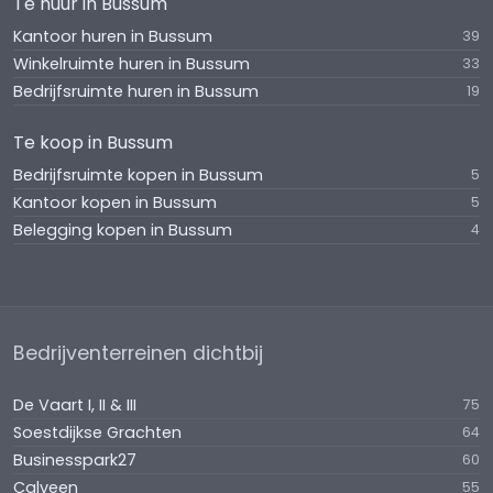
Te huur in Bussum
Bestemming
Kantoor huren in Bussum
39
De richtlijnen van de NS geven aan dat de winkel
Winkelruimte huren in Bussum
33
bestemd is voor horeca.
Bedrijfsruimte huren in Bussum
19
Gunning
Te koop in Bussum
De verhuurder behoudt zich het recht van gunning
Bedrijfsruimte kopen in Bussum
5
voor.
Kantoor kopen in Bussum
5
Belegging kopen in Bussum
4
Bedrijventerreinen dichtbij
De Vaart I, II & III
75
Soestdijkse Grachten
64
Businesspark27
60
Calveen
55