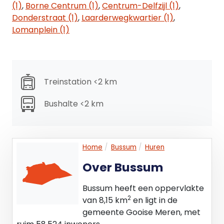
-2 Toiletten;
(1)
,
Borne Centrum (1)
,
Centrum-Delfzijl (1)
,
-Vlakke vloerafwerking;
Donderstraat (1)
,
Laarderwegkwartier (1)
,
-Basis elektrische installatie;
Lomanplein (1)
-Verwarmingsinstallatie.
Parkeergelegenheid
Betaald parkeren aan de straat en het
Treinstation <2 km
naastgelegen parkeerterrein.
Bushalte <2 km
Huurprijs
De aanvangshuurprijs bedraagt € 39.500,- per
jaar, exclusief BTW.
Home
Bussum
Huren
Huurbetaling
Over Bussum
De huurbetalingsverplichting dient per maand
vooruit betaald te worden door middel van een
Bussum heeft een oppervlakte
automatische incasso.
2
van 8,15 km
en ligt in de
gemeente Gooise Meren, met
Servicekosten