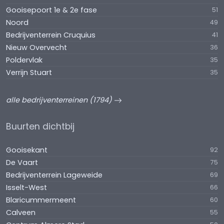
Gooisepoort 1e & 2e fase
51
Noord
49
Bedrijventerrein Cruquius
41
Nieuw Overvecht
36
Poldervlak
35
Verrijn Stuart
35
alle bedrijventerreinen (1794)
Buurten dichtbij
Gooisekant
92
De Vaart
75
Bedrijventerrein Lageweide
69
Isselt-West
66
Blaricummermeent
60
Calveen
55