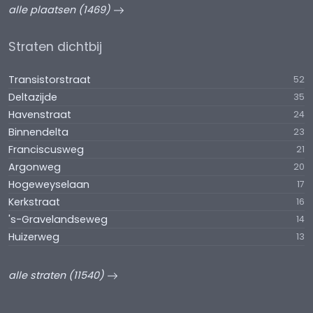
alle plaatsen (1469)
Straten dichtbij
Transistorstraat
52
Deltazijde
35
Havenstraat
24
Binnendelta
23
Franciscusweg
21
Argonweg
20
Hogeweyselaan
17
Kerkstraat
16
's-Gravelandseweg
14
Huizerweg
13
alle straten (11540)