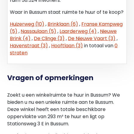
ruim 58.524 inwoners.
Voorschot energie ca. € 35,- per jaar excl BTW
per m².
Waar in Bussum staat ruimte te huur of te koop?
Voorschot servicekosten ca. € 25,- per jaar excl
Huizerweg (10)
,
Brinklaan (6)
,
Franse Kampweg
BTW per m².
(5)
,
Nassaulaan (5)
,
Laarderweg (4)
,
Nieuwe
Brink (4)
,
De Clinge (3)
,
De Nieuwe Vaart (3)
,
Huurtermijn
Havenstraat (3)
,
Hooftlaan (3)
in totaal van
0
5 + 5 jaren, waarbij een opzegtermijn wordt
straten
gehanteerd van 12 maanden.
Aanvaarding
In overleg.
Vragen of opmerkingen
Zekerheidsstelling
Zoekt u een winkelruimte te huur in Bussum? We
Bij ondertekening van de huurovereenkomst wordt
bieden u nu een unieke ruimte aan te Bussum.
een bankgarantie of waarborgsom verlangd ter
Deze winkel heeft een totale beschikbare
grootte van drie maanden
oppervlakte van 293 m² te huur en ligt op
huurbetalingsverplichting inclusief de
Stationsweg 3 E in Bussum.
servicekosten en de verschuldigde BTW over het
gehele bedrag.