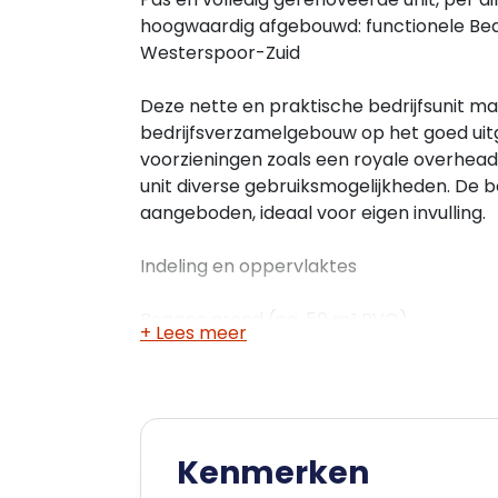
hoogwaardig afgebouwd: functionele Bedr
Westerspoor-Zuid
Deze nette en praktische bedrijfsunit maa
bedrijfsverzamelgebouw op het goed uit
voorzieningen zoals een royale overhead
unit diverse gebruiksmogelijkheden. De be
aangeboden, ideaal voor eigen invulling.
Indeling en oppervlaktes
Begane grond (ca. 50 m² BVO)
+ Lees meer
- Toegankelijk via een ruime overheadde
- Bedrijfsruimte, voorzien van toilet, m
Verdieping (ca. 35 m² BVO)
- Flexibel in te delen ruimte
Kenmerken