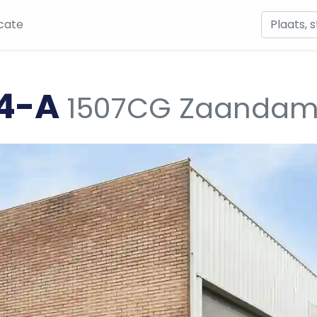
cate
24-A
1507CG Zaanda