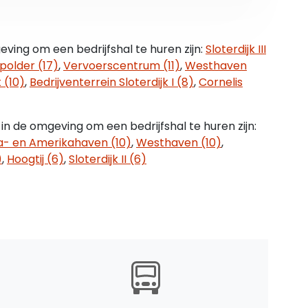
-stations Zaandam en Beverwijk is eveneens
ving om een bedrijfshal te huren zijn:
Sloterdijk III
polder (17)
,
Vervoerscentrum (11)
,
Westhaven
 (10)
,
Bedrijventerrein Sloterdijk I (8)
,
Cornelis
kans voor ondernemers die op zoek zijn naar een
in de omgeving om een bedrijfshal te huren zijn:
imte. Neem contact met ons op voor meer
ka- en Amerikahaven (10)
,
Westhaven (10)
,
)
,
Hoogtij (6)
,
Sloterdijk II (6)