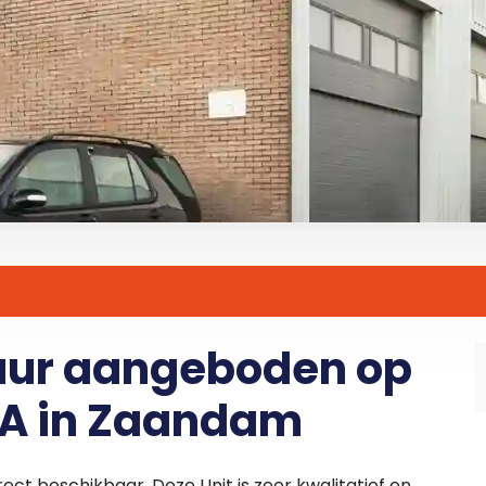
huur aangeboden op
-A in Zaandam
rect beschikbaar. Deze Unit is zeer kwalitatief en