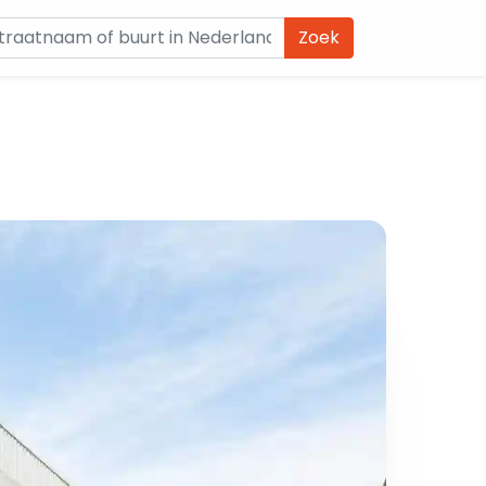
Zoek
m