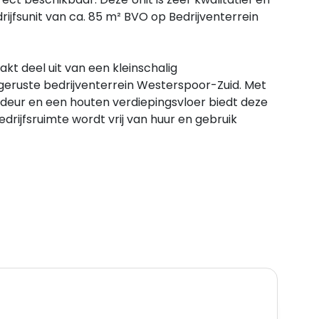
ijfsunit van ca. 85 m² BVO op Bedrijventerrein
kt deel uit van een kleinschalig
geruste bedrijventerrein Westerspoor-Zuid. Met
deur en een houten verdiepingsvloer biedt deze
drijfsruimte wordt vrij van huur en gebruik
ur en een aparte loopdeur
eterkast en trapopgang naar de verdieping