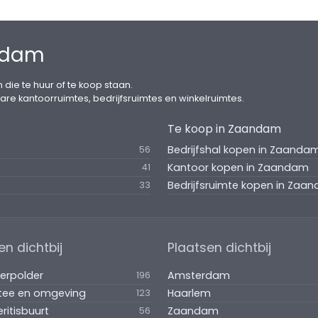
ndam
 die te huur of te koop staan.
are kantoorruimtes, bedrijfsruimtes en winkelruimtes.
Te koop in Zaandam
Bedrijfshal kopen in Zaanda
56
Kantoor kopen in Zaandam
41
Bedrijfsruimte kopen in Zaa
33
en dichtbij
Plaatsen dichtbij
erpolder
Amsterdam
196
tee en omgeving
Haarlem
123
eritisbuurt
Zaandam
56