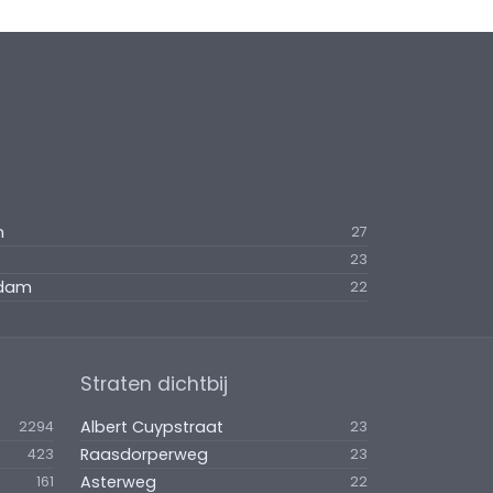
m
27
23
ndam
22
Straten dichtbij
Albert Cuypstraat
2294
23
Raasdorperweg
423
23
Asterweg
161
22