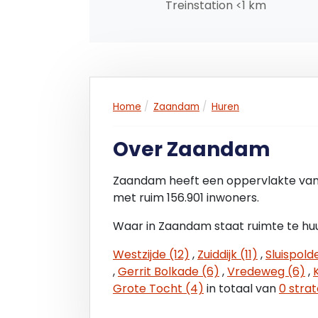
Treinstation <1 km
Home
Zaandam
Huren
Over Zaandam
Zaandam heeft een oppervlakte van
met ruim 156.901 inwoners.
Waar in Zaandam staat ruimte te huu
Westzijde (12)
,
Zuiddijk (11)
,
Sluispold
,
Gerrit Bolkade (6)
,
Vredeweg (6)
,
Grote Tocht (4)
in totaal van
0 stra