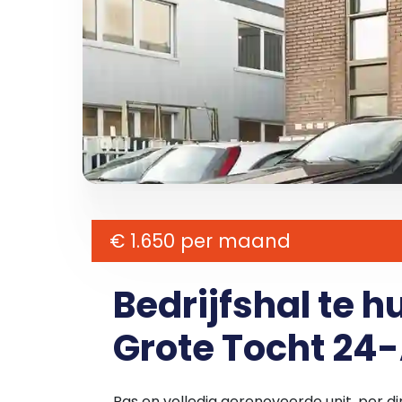
€ 1.650 per maand
Bedrijfshal te 
Grote Tocht 24
Pas en volledig gerenoveerde unit, per di