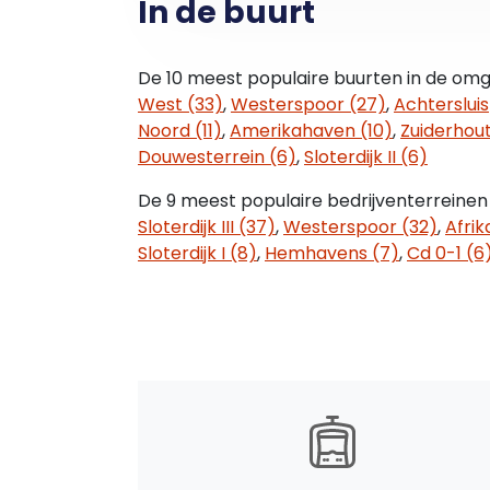
In de buurt
en de IJmond. Openbaar vervoer naar NS
goed geregeld.
De 10 meest populaire buurten in de omge
Kadastrale gegevens
West (33)
,
Westerspoor (27)
,
Achtersluis
- Gemeente: Zaandam
Noord (11)
,
Amerikahaven (10)
,
Zuiderhout
- Sectie: N
Douwesterrein (6)
,
Sloterdijk II (6)
- Nummer: 356
Deze bedrijfsunit biedt een uitstekende 
De 9 meest populaire bedrijventerreinen 
goed bereikbare en functionele werkru
Sloterdijk III (37)
,
Westerspoor (32)
,
Afri
informatie of een bezichtiging!
Sloterdijk I (8)
,
Hemhavens (7)
,
Cd 0-1 (6