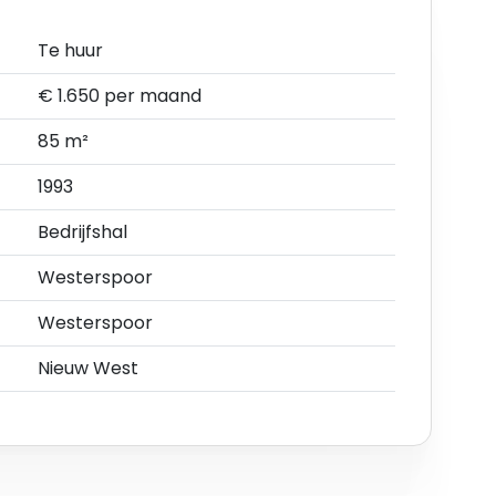
Te huur
€ 1.650 per maand
a
85 m²
1993
istributie of als werkplaats.
Bedrijfshal
ecte omgeving.
Westerspoor
Westerspoor
r (vrij van huur en gebruik)
Nieuw West
en naar de A8 (Coentunnelweg) en A10 (Ring
 snelle toegang naar de Wijkertunnel, Beverwijk