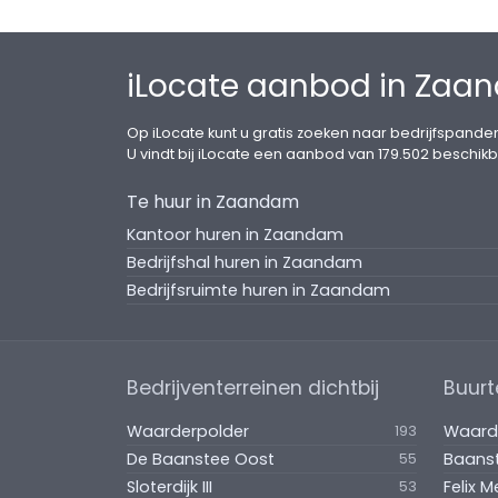
iLocate aanbod in Zaa
Op iLocate kunt u gratis zoeken naar bedrijfspanden
U vindt bij iLocate een aanbod van 179.502 beschikb
Te huur in Zaandam
Kantoor huren in Zaandam
Bedrijfshal huren in Zaandam
Bedrijfsruimte huren in Zaandam
Bedrijventerreinen dichtbij
Buurt
Waarderpolder
Waard
193
De Baanstee Oost
Baans
55
Sloterdijk III
Felix M
53