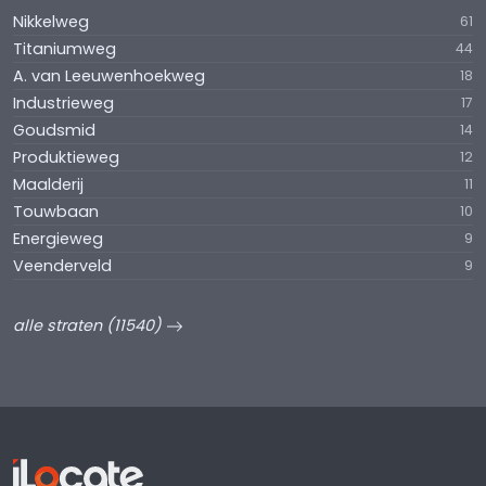
Nikkelweg
61
Titaniumweg
44
A. van Leeuwenhoekweg
18
Industrieweg
17
Goudsmid
14
Produktieweg
12
Maalderij
11
Touwbaan
10
Energieweg
9
Veenderveld
9
alle straten (11540)