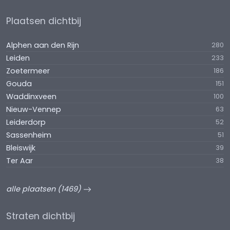
Plaatsen dichtbij
Alphen aan den Rijn
280
Leiden
233
Zoetermeer
186
Gouda
151
Waddinxveen
100
Nieuw-Vennep
63
Leiderdorp
52
Sassenheim
51
Bleiswijk
39
Ter Aar
38
alle plaatsen (1469)
Straten dichtbij