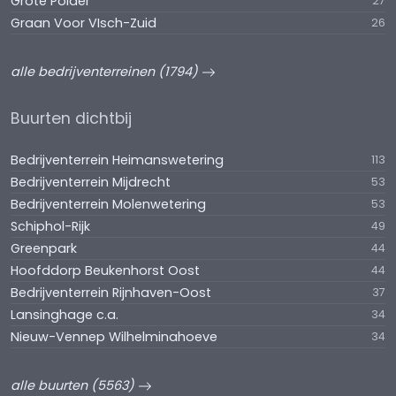
Grote Polder
27
Graan Voor VIsch-Zuid
26
alle bedrijventerreinen (1794)
Buurten dichtbij
Bedrijventerrein Heimanswetering
113
Bedrijventerrein Mijdrecht
53
Bedrijventerrein Molenwetering
53
Schiphol-Rijk
49
Greenpark
44
Hoofddorp Beukenhorst Oost
44
Bedrijventerrein Rijnhaven-Oost
37
Lansinghage c.a.
34
Nieuw-Vennep Wilhelminahoeve
34
alle buurten (5563)