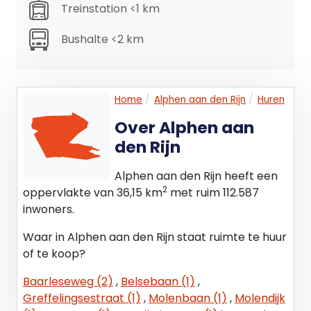
Treinstation <1 km
huurovereenkomst voor tenminste het bij de wet
vastgestelde minimumpercentage blijvend zal
Bushalte <2 km
gebruiken voor doeleinden die recht geven op
aftrek van BTW.
Huurder zal op eerste verzoek van verhuurder per
omgaande een onherroepelijke volmacht aan
Home
Alphen aan den Rijn
Huren
verhuurder en zijn eventuele rechtsopvolger (s)
Over Alphen aan
verlenen om mede namens hem een optieverzoek
den Rijn
tot belaste verhuur in te dienen. Indien huurder
echter niet meer voldoet aan de wettelijke criteria
Alphen aan den Rijn heeft een
voor belaste verhuur of een optieverzoek tot
2
oppervlakte van 36,15 km
met ruim 112.587
belaste verhuur niet (meer) door de inspecteur
inwoners.
der belastingen wordt gehonoreerd, dan zal
huurder het gehele daardoor financieel te lijden
Waar in Alphen aan den Rijn staat ruimte te huur
nadeel aan verhuurder vergoeden,
of te koop?
overeenkomstig de ter zake op te nemen
bijzondere bepalingen van de huurovereenkomst.
Baarleseweg (2)
,
Belsebaan (1)
,
Greffelingsestraat (1)
,
Molenbaan (1)
,
Molendijk