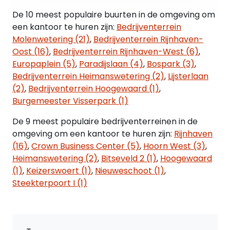
Huurbetaling:
De 10 meest populaire buurten in de omgeving om
De huurpenningen en BTW dienen te worden
een kantoor te huren zijn:
Bedrijventerrein
voldaan bij vooruitbetaling per maand.
Molenwetering (21)
,
Bedrijventerrein Rijnhaven-
Oost (16)
,
Bedrijventerrein Rijnhaven-West (6)
,
Huurcontract:
Europaplein (5)
,
Paradijslaan (4)
,
Bospark (3)
,
Volgens standaard model Raad voor Onroerende
Bedrijventerrein Heimanswetering (2)
,
Lijsterlaan
Zaken met bijbehorende algemene bepalingen.
(2)
,
Bedrijventerrein Hoogewaard (1)
,
Burgemeester Visserpark (1)
Huurprijsaanpassing:
Jaarlijks (voor het eerst één jaar na datum
De 9 meest populaire bedrijventerreinen in de
huuringang) op basis van de wijziging van het
omgeving om een kantoor te huren zijn:
Rijnhaven
prijsindexcijfer volgens de consumentenprijsindex
(16)
,
Crown Business Center (5)
,
Hoorn West (3)
,
(CPI) reeks CPI Alle Huishoudens (2015=100),
Heimanswetering (2)
,
Bitseveld 2 (1)
,
Hoogewaard
gepubliceerd door het centraal Bureau voor de
(1)
,
Keizerswoert (1)
,
Nieuweschoot (1)
,
Statistiek (CBS).
Steekterpoort I (1)
BTW:
Huurder garandeert aan verhuurder dat hij het
huurobject per datum van ingang van de