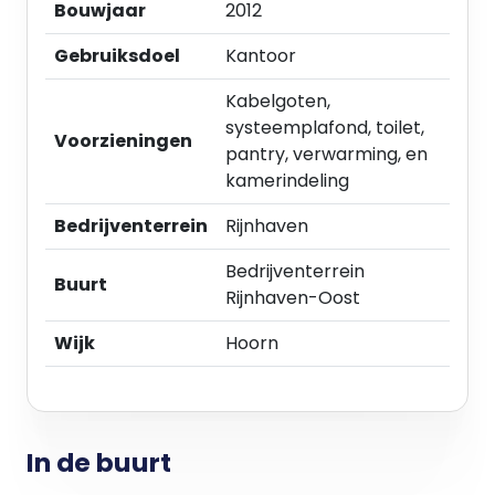
- plafond met verlichtingsarmaturen;
Bouwjaar
2012
- fraaie lichte kantoorruimte;
Gebruiksdoel
Kantoor
- ruimte die gebruikt kan worden als showroom;
- lichtkoepel;
Kabelgoten,
- pantry;
systeemplafond, toilet,
- dubbele beglazing;
Voorzieningen
pantry, verwarming, en
- Cv-installatie met radiatoren;
kamerindeling
- strak afgewerkte wanden;
- vrij uitzicht aan de voorzijde.
Bedrijventerrein
Rijnhaven
Parkeren:
Bedrijventerrein
Buurt
Parkeren vindt plaats op eigen terrein.
Rijnhaven-Oost
Wijk
Hoorn
Bijzonderheden
Huurtermijn:
Vijf jaar met optieperiode van vijf jaar. Andere
huurperiodes zijn in overleg met verhuurder
bespreekbaar.
In de buurt