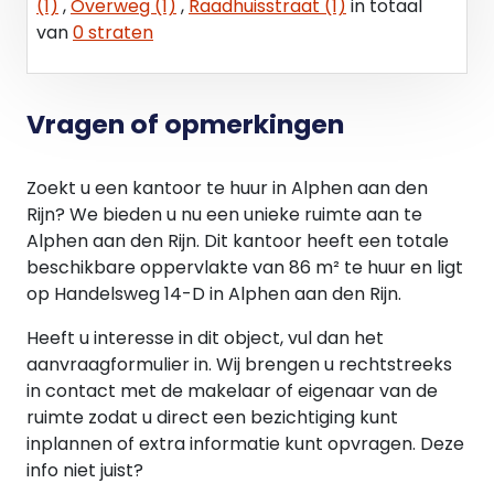
Zekerheidsstelling:
(1)
,
Overweg (1)
,
Raadhuisstraat (1)
in totaal
Bij ondertekening van de huurovereenkomst zal
van
0 straten
huurder een bankgarantie/borg stellen ter
grootte van een betalingsverplichting van drie
maanden huur en servicekosten alsmede de
Vragen of opmerkingen
hierover verschuldigde omzetbelasting.
Zoekt u een kantoor te huur in Alphen aan den
Rijn? We bieden u nu een unieke ruimte aan te
Alphen aan den Rijn. Dit kantoor heeft een totale
beschikbare oppervlakte van 86 m² te huur en ligt
op Handelsweg 14-D in Alphen aan den Rijn.
Heeft u interesse in dit object, vul dan het
aanvraagformulier in. Wij brengen u rechtstreeks
in contact met de makelaar of eigenaar van de
ruimte zodat u direct een bezichtiging kunt
inplannen of extra informatie kunt opvragen. Deze
info niet juist?