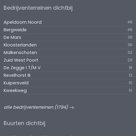
Bedrijventerreinen dichtbij
Apeldoorn Noord
46
Bergweide
46
De Mars
36
Kloosterlanden
35
Malkenschoten
32
Zuid West Poort
20
De Zegge I T/M V
16
Revelhorst III
12
Kuipersveld
10
Kweekweg
10
alle bedrijventerreinen (1794)
Buurten dichtbij