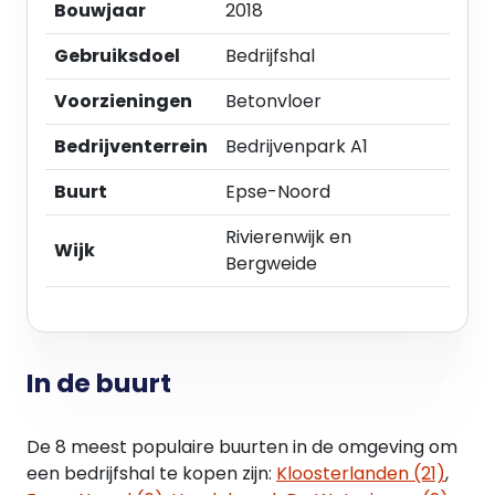
Bouwjaar
2018
Deze informatie is met grote zorgvuldigheid
Gebruiksdoel
Bedrijfshal
samengesteld, doch aan de inhoud kunnen geen
rechten worden ontleend. Wij aanvaarden geen
Voorzieningen
Betonvloer
aansprakelijkheid voor eventuele onjuistheden.
Bedrijventerrein
Bedrijvenpark A1
Buurt
Epse-Noord
Rivierenwijk en
Wijk
Bergweide
In de buurt
De 8 meest populaire buurten in de omgeving om
een bedrijfshal te kopen zijn:
Kloosterlanden (21)
,