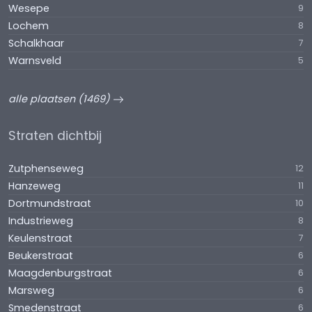
Wesepe
9
Lochem
8
Schalkhaar
7
Warnsveld
5
alle plaatsen (1469)
Straten dichtbij
Zutphenseweg
12
Hanzeweg
11
Dortmundstraat
10
Industrieweg
8
Keulenstraat
7
Beukerstraat
6
Maagdenburgstraat
6
Marsweg
6
Smedenstraat
6