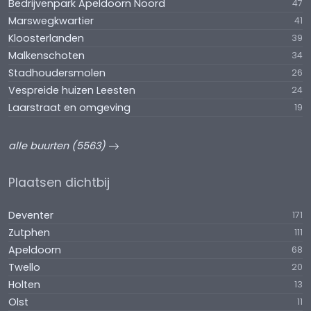
Bedrijvenpark Apeldoorn Noord
47
Marswegkwartier
41
Kloosterlanden
39
Malkenschoten
34
Stadhoudersmolen
26
Vespreide huizen Leesten
24
Laarstraat en omgeving
19
alle buurten (5563)
Plaatsen dichtbij
Deventer
171
Zutphen
111
Apeldoorn
68
Twello
20
Holten
13
Olst
11