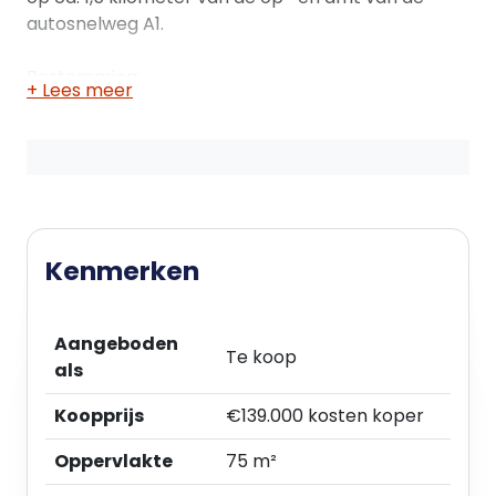
autosnelweg A1.
Bestemming:
+ Lees meer
Volgens het vigerende bestemmingsplan "CHW A1
Bedrijvenpark 2020" is de bestemming:
Bedrijventerrein - categorie 2 (art. 4).
Als koper bent u zelf verantwoordelijk om navraag
te doen naar het actuele bestemmingsplan bij de
gemeente.
Kenmerken
Vraagprijs:
€ 139.000,- k.k. excl. b.t.w.
Aangeboden
Te koop
Bijdrage VvE: € 53,17 excl. b.t.w. per maand (€
als
638,- excl. b.t.w. per jaar).
Koopprijs
€139.000 kosten koper
Voorbehoud:
Oppervlakte
75 m²
Goedkeuring eigenaar.