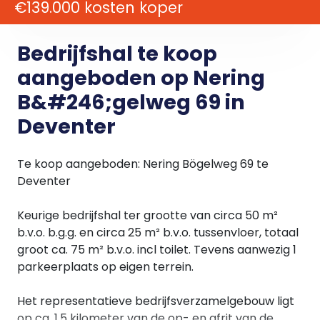
€139.000 kosten koper
Bedrijfshal te koop
aangeboden op Nering
B&#246;gelweg 69 in
Deventer
Te koop aangeboden: Nering Bögelweg 69 te
Deventer
Keurige bedrijfshal ter grootte van circa 50 m²
b.v.o. b.g.g. en circa 25 m² b.v.o. tussenvloer, totaal
groot ca. 75 m² b.v.o. incl toilet. Tevens aanwezig 1
parkeerplaats op eigen terrein.
Het representatieve bedrijfsverzamelgebouw ligt
op ca. 1,5 kilometer van de op- en afrit van de