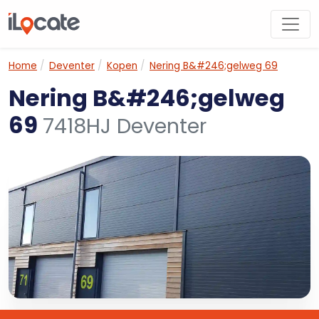
Home
Deventer
Kopen
Nering B&#246;gelweg 69
Nering B&#246;gelweg
69
7418HJ Deventer