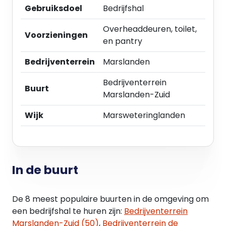
Gebruiksdoel
Bedrijfshal
Ricoh en Cornelissen Transport.
Overheaddeuren, toilet,
Indeling:
Voorzieningen
en pantry
Begane grond:
Entree, bedrijfshal / magazijn, pantry/ kantine en
Bedrijventerrein
Marslanden
toilet.
Bedrijventerrein
Buurt
Eerste etage:
Marslanden-Zuid
kantoorruimte en pantry
Wijk
Marsweteringlanden
Bereikbaarheid:
Bedrijventerrein Marslanden is gunstig gelegen ten
opzichte van de A28 en N35 (circa vijf minuten
rijden) en overige uitvalswegen.
In de buurt
Parkeren:
De 8 meest populaire buurten in de omgeving om
Circa 5 parkeerplekken
een bedrijfshal te huren zijn:
Bedrijventerrein
Marslanden-Zuid (50)
,
Bedrijventerrein de