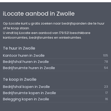
Voorbehoud:
Definitieve goedkeuring eigenaar/verhuurder.
iLocate aanbod in Zwolle
Voor meer informatie verwijzen wij u naar:
Op iLocate kunt u gratis zoeken naar bedrijfspanden die te huur
Muller Bedrijfs Onroerend Goed
of te koop staan.
Kamperstraat 10, 8011 LM Zwolle
U vindt bij iLocate een aanbod van 179.521 beschikbare
T: 038 - 423 71 11
kantoorruimtes, bedrijfsruimtes en winkelruimtes.
W:
Te huur in Zwolle
Kantoor huren in Zwolle
105
Bedrijfshal huren in Zwolle
78
Bedrijfsruimte huren in Zwolle
54
Te koop in Zwolle
Bedrijfshal kopen in Zwolle
23
Bedrijfsruimte kopen in Zwolle
17
Belegging kopen in Zwolle
16