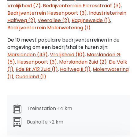
Het pand beschikt over de volgende
Vrolijkheid (7)
,
Bedrijventerrein Floresstraat (3)
,
installaties/voorzieningen:
Bedrijventerrein Hessenpoort (3)
,
Industrieterrein
• overheaddeur (4,0 m breed x 3,0 m hoog)
Halfweg (2)
,
Veerallee (2)
,
Bagijneweide (1)
,
• centrale verwarming
Bedrijventerrein Molenwetering (1)
• pantry 2x
• toilet + fonteintje
De 10 meest populaire bedrijventerreinen in de
• airco unit
omgeving om een bedrijfshal te huren zijn:
Marslanden (43)
,
Vrolijkheid (10)
,
Marslanden G
Bestemming:
(5)
,
Hessenpoort (3)
,
Marslanden Zuid (2)
,
De Valk
Op het object is het bestemmingsplan
(1)
,
Ede Bt A12 Zuid (1)
,
Halfweg II (1)
,
Molenwatering
‘‘Marslanden’’ van toepassing. Informatie omtrent
(1)
,
Oudeland (1)
dit bestemmingsplan is te vinden op
omgevingswet.overheid.nl.
Aanvaarding:
Treinstation <4 km
In overleg.
Bushalte <2 km
Huurprijs:
€ 24.000,- per jaar, te vermeerderen met btw.