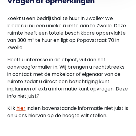
Vragen of opmerkingen
Huurovereenkomst:
Huurovereenkomst gebaseerd op het model van
Zoekt u een bedrijfshal te huur in Zwolle? We
de Raad Onroerende Zaken; kantoorruimte en
bieden u nu een unieke ruimte aan te Zwolle. Deze
andere bedrijfsruimte in de zin van artikel 7:230a
ruimte heeft een totale beschikbare oppervlakte
BW (januari 2015).
van 300 m² te huur en ligt op Popovstraat 70 in
Zwolle.
Huurprijsindexering:
Jaarlijks volgens de reeks “CPI alle huishoudens
Heeft u interesse in dit object, vul dan het
(2015=100)" gepubliceerd door het CBS.
aanvraagformulier in. Wij brengen u rechtstreeks
in contact met de makelaar of eigenaar van de
Zekerheidsstelling:
ruimte zodat u direct een bezichtiging kunt
De huurder dient een financiële zekerheid te
inplannen of extra informatie kunt opvragen. Deze
stellen ter grootte van een kwartaal
info niet juist?
betalingsverplichting.
Klik
hier
indien bovenstaande informatie niet juist is
Opzegtermijn:
en u ons hiervan op de hoogte wilt stellen.
1 jaar, voor afloop van een huurperiode.