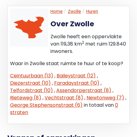
Btw:
Home
Zwolle
Huren
De verhuurder opteert voor een met btw belaste
Over Zwolle
verhuur.
Zwolle heeft een oppervlakte
Servicekosten:
2
van 119,38 km
met ruim 129.840
De huurder dient voor eigen rekening en risico
inwoners.
overeenkomsten te sluiten met de nutsbedrijven.
Waar in Zwolle staat ruimte te huur of te koop?
Promotiebijdrage:
Ceintuurbaan (13)
,
Baileystraat (12)
,
Geen promotiekosten van toepassing.
Diezerstraat (10)
,
Faradaystraat (10)
,
Telfordstraat (10)
,
Assendorperstraat (8)
,
Huurbetaling:
Rieteweg (8)
,
Vechtstraat (8)
,
Newtonweg (7)
,
Huurbetaling per maand, vooruit te voldoen.
George Stephensonstraat (6)
in totaal van
0
straten
Huurperiode:
5 jaar, te verlengen met perioden van telkens 5
jaar.