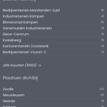
Bedrijventerrein Marslanden-Zuid
81
Industrieterrein Kampen
41
Binnenstad Kampen
36
Genemuiden Industrieterrein
19
Dieze-Centrum
15
Kweekweg
15
Kantorenterrein Oosterenk
14
Bedrijventerrein Voorst-C
13
alle buurten (5563)
Plaatsen dichtbij
Zwolle
301
Nieuwleusen
25
Heerde
18
15