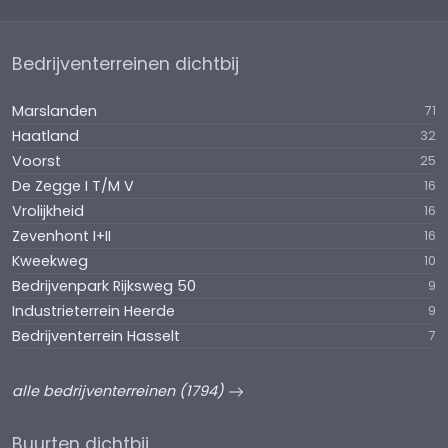
Bedrijventerreinen dichtbij
Marslanden
71
Haatland
32
Voorst
25
De Zegge I T/M V
16
Vrolijkheid
16
Zevenhont I+II
16
Kweekweg
10
Bedrijvenpark Rijksweg 50
9
Industrieterrein Heerde
9
Bedrijventerrein Hasselt
7
alle bedrijventerreinen (1794)
Buurten dichtbij