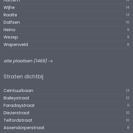
Hattem
Wijhe
14
Raalte
13
Dalfsen
10
Heino
9
Wezep
9
Wapenveld
8
alle plaatsen (1469)
Straten dichtbij
Ceintuurbaan
13
Baileystraat
12
Faradaystraat
11
Diezerstraat
10
Telfordstraat
10
Assendorperstraat
8