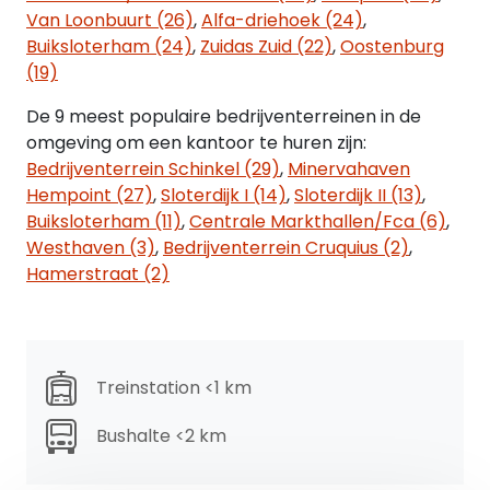
toiletgroepen zijn gesitueerd. De combinatie van
Van Loonbuurt (26)
,
Alfa-driehoek (24)
,
de karakteristieke uitstraling van het pand, de
Buiksloterham (24)
,
Zuidas Zuid (22)
,
Oostenburg
uitstekende lichtinval en de flexibele
(19)
indeelbaarheid maakt deze verdieping tot een
De 9 meest populaire bedrijventerreinen in de
representatieve kantoorruimte op een van de
omgeving om een kantoor te huren zijn:
meest gewilde locaties van Amsterdam-Zuid.
Bedrijventerrein Schinkel (29)
,
Minervahaven
Hempoint (27)
,
Sloterdijk I (14)
,
Sloterdijk II (13)
,
DERDE ETAGE - 84 m² V.V.O
Buiksloterham (11)
,
Centrale Markthallen/Fca (6)
,
De derde verdieping biedt eveneens een
Westhaven (3)
,
Bedrijventerrein Cruquius (2)
,
representatieve kantoorruimte met een efficiënte
Hamerstraat (2)
indeling en een uitstekende daglichttoetreding
dankzij de royale raampartijen aan zowel de voor-
als achterzijde. De ruimte geniet aan de voorzijde
van een vrij uitzicht over de statige Oranje
Nassaulaan en aan de achterzijde over de groene
Treinstation <1 km
binnentuinen, wat zorgt voor een aangename en
rustige werkomgeving. De verdieping beschikt
Bushalte <2 km
momenteel over een praktische indeling met
meerdere kantoorruimten, welke zich uitstekend