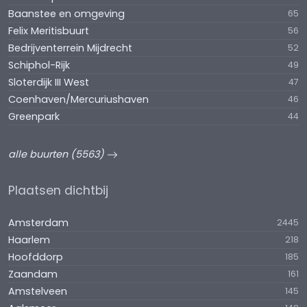
zorgvuldigheid samengesteld. Onzerzijds wordt
Baanstee en omgeving
65
echter geen enkele aansprakelijkheid aanvaard
Felix Meritisbuurt
56
voor enige onvolledigheid, onjuistheid of
Bedrijventerrein Mijdrecht
52
anderszins, dan wel de gevolgen daarvan. Alle
Schiphol-Rijk
49
opgegeven maten en oppervlakten zijn indicatief.
Sloterdijk III West
47
Van toepassing zijn de NVM voorwaarden.
Coenhaven/Mercuriushaven
46
Greenpark
44
alle buurten (5563)
Plaatsen dichtbij
Amsterdam
2445
Haarlem
218
Hoofddorp
185
Zaandam
161
Amstelveen
145