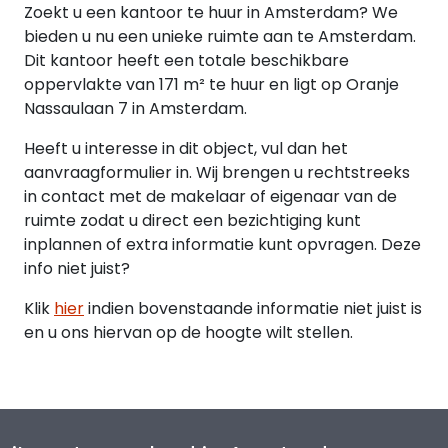
Zoekt u een kantoor te huur in Amsterdam? We
BTW
bieden u nu een unieke ruimte aan te Amsterdam.
Over de huurprijs wordt 21% omzetbelasting in
Dit kantoor heeft een totale beschikbare
rekening gebracht.
oppervlakte van 171 m² te huur en ligt op Oranje
Nassaulaan 7 in Amsterdam.
SERVICEKOSTEN
Heeft u interesse in dit object, vul dan het
Nutsvoorzieningen op voorschot.
aanvraagformulier in. Wij brengen u rechtstreeks
in contact met de makelaar of eigenaar van de
BESTEMMING
ruimte zodat u direct een bezichtiging kunt
Kantoor.
inplannen of extra informatie kunt opvragen. Deze
info niet juist?
ENERGIELABEL
C.
Klik
hier
indien bovenstaande informatie niet juist is
en u ons hiervan op de hoogte wilt stellen.
LOCATIE
De kantoorruimte is gevestigd in een statig
herenhuis aan de Oranje Nassaulaan, gelegen in de
prestigieuze Willemsparkbuurt, een van de meest
exclusieve en representatieve wijken van