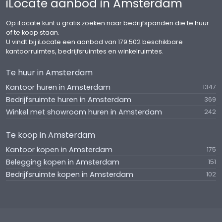
iLocate aanbod in Amsterdam
Amsterdam-Zuid. De buurt staat bekend om haar
monumentale herenhuizen, brede met bomen
Op iLocate kunt u gratis zoeken naar bedrijfspanden die te huur
omzoomde lanen en karakteristieke architectuur,
of te koop staan.
en biedt een rustige, hoogwaardige werkomgeving
U vindt bij iLocate een aanbod van 179.502 beschikbare
kantoorruimtes, bedrijfsruimtes en winkelruimtes.
met een onderscheidende uitstraling.
Te huur in Amsterdam
Op korte loopafstand bevinden zich iconische
Kantoor huren in Amsterdam
1347
bestemmingen als het Vondelpark, het
Bedrijfsruimte huren in Amsterdam
369
Concertgebouw en het Museumplein. Daarnaast
Winkel met showroom huren in Amsterdam
242
liggen de Cornelis Schuytstraat en de
Amstelveenseweg in de directe omgeving, met
Te koop in Amsterdam
een exclusief aanbod aan hoogwaardige winkels,
speciaalzaken en gerenommeerde
Kantoor kopen in Amsterdam
175
horecagelegenheden. Populaire adressen zoals
Belegging kopen in Amsterdam
151
Bar Barolo, CARTER en Bar Jules maken de
Bedrijfsruimte kopen in Amsterdam
102
omgeving tevens aantrekkelijk voor zakelijke
lunches, informele ontmoetingen en ontvangsten.
BEREIKBAARHEID