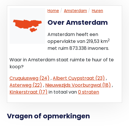
lenen voor werkplekken, directiekamers,
Home
Amsterdam
Huren
spreekkamers, vergaderruimten of
stiltewerkplekken. Desgewenst kan de indeling
Over Amsterdam
eenvoudig worden aangepast aan de specifieke
wensen en eisen van de gebruiker, waardoor de
Amsterdam heeft een
verdieping geschikt is voor uiteenlopende
2
oppervlakte van 219,53 km
kantoorconcepten. Op de centrale hal bevindt
met ruim 873.338 inwoners.
zich een pantry, die de verdieping voorziet van een
Waar in Amsterdam staat ruimte te huur of te
zelfstandige faciliteit voor dagelijks gebruik. De
koop?
combinatie van de karakteristieke uitstraling, de
prettige lichtinval, de flexibele
Cruquiusweg (24)
,
Albert Cuypstraat (23)
,
indeelmogelijkheden en het representatieve
Asterweg (22)
,
Nieuwezijds Voorburgwal (18)
,
karakter maakt ook deze verdieping tot een
Kinkerstraat (17)
in totaal van
0 straten
aantrekkelijke kantoorruimte op een van de
meest gewilde locaties van Amsterdam-Zuid.
Vragen of opmerkingen
HUURTERMIJN
In overleg, beschikbaar c.a. 5+5 jaar.