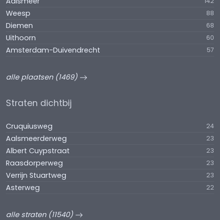
Aalsmeer
142
Weesp
88
Diemen
68
Uithoorn
60
Amsterdam-Duivendrecht
57
alle plaatsen (1469)
Straten dichtbij
Cruquiusweg
24
Aalsmeerderweg
23
Albert Cuypstraat
23
Raasdorperweg
23
Verrijn Stuartweg
23
Asterweg
22
alle straten (11540)