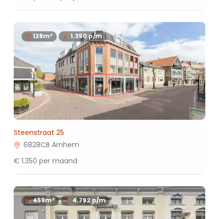
128m²
1.350
p/m
Steenstraat 25
6828CB Arnhem
€ 1.350 per maand
459m²
4.792
p/m