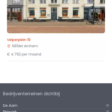
Velperplein 19
6811AH Arnhem
€ 4.792 per maand
Bedrijventerreinen dichtbij
De Aam
41
Rijnpark
31