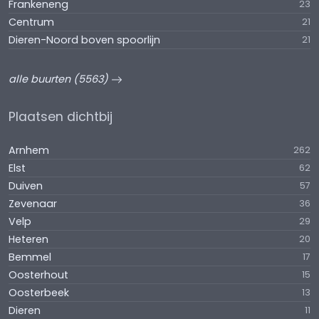
Frankeneng
23
Centrum
21
Dieren-Noord boven spoorlijn
21
alle buurten (5563)
Plaatsen dichtbij
Arnhem
262
Elst
62
Duiven
57
Zevenaar
36
Velp
29
Heteren
20
Bemmel
17
Oosterhout
15
Oosterbeek
13
Dieren
11