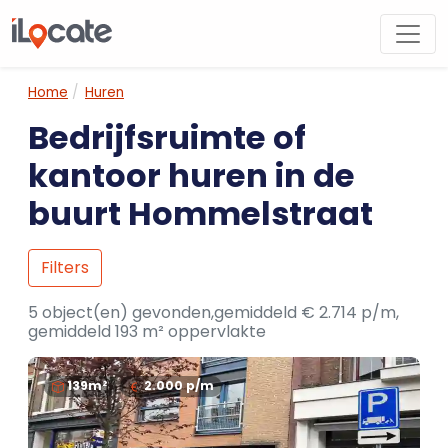
Home
Huren
Bedrijfsruimte of
kantoor huren in de
buurt Hommelstraat
Filters
5 object(en) gevonden,gemiddeld € 2.714 p/m,
gemiddeld 193 m² oppervlakte
139m²
2.000
p/m