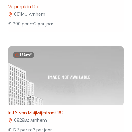
Velperplein 12 a
6811AG Arnhem
€ 200 per m2 per jaar
176m²
Ir J.P. van Muijlwijkstraat 182
6828BZ Arnhem
€ 127 per m2 per jaar