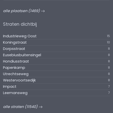
alle plaatsen (1469)
Straten dichtbij
Industrieweg Oost
15
Koningstraat
10
Dorpsstraat
8
Eusebiusbuitensingel
8
Hondiusstraat
8
Papenkamp
8
Utrechtseweg
8
Westervoortsedijk
8
Impact
7
Leemansweg
7
alle straten (11540)