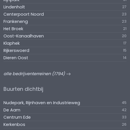
Lindenholt
27
Centerpoort Noord
23
Frankeneng
23
Het Broek
21
Oost-Kanaalhaven
20
Klaphek
17
Rijkerswoerd
15
Dieren Oost
14
alle bedrijventerreinen (1794)
Buurten dichtbij
Nudepark, Rijnhaven en Industrieweg
45
De Aam
42
Centrum Ede
33
Kerkenbos
26