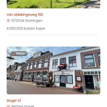
Van Iddekingeweg 192
9721CM Groningen
€300.000 kosten koper
162m²
Singel 41
8601AH Sneek