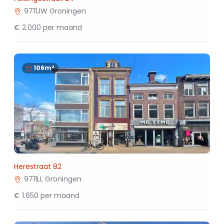
9711JW Groningen
€ 2.000 per maand
106m²
Herestraat 82
9711LL Groningen
€ 1.650 per maand