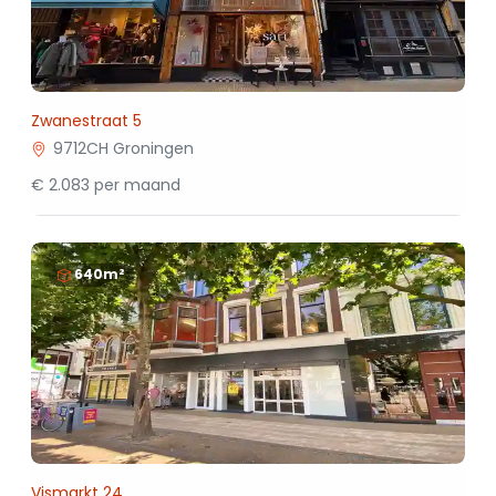
Zwanestraat 5
9712CH Groningen
€ 2.083 per maand
640m²
Vismarkt 24