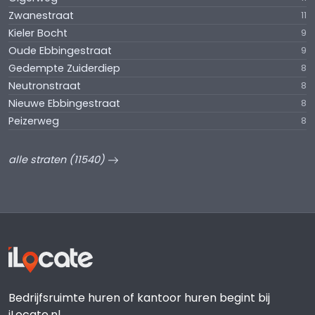
Zwanestraat
11
Kieler Bocht
9
Oude Ebbingestraat
9
Gedempte Zuiderdiep
8
Neutronstraat
8
Nieuwe Ebbingestraat
8
Peizerweg
8
alle straten (11540)
Bedrijfsruimte huren of kantoor huren begint bij
iLocate.nl