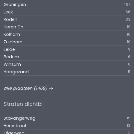
Groningen
467
Leek
66
Roden
33
Haren Gn
19
Kolham
10
Zuidhorn
10
Eelde
9
Bedum
6
Winsum
6
Hoogezand
5
alle plaatsen (1469)
Straten dichtbij
Stavangerweg
15
Herestraat
13
Olgerweg
11