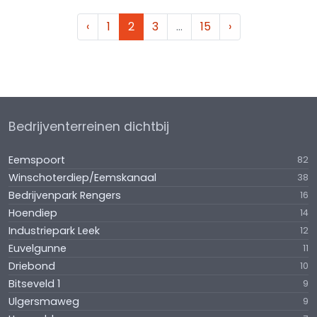
‹
1
2
3
…
15
›
Bedrijventerreinen dichtbij
Eemspoort
82
Winschoterdiep/Eemskanaal
38
Bedrijvenpark Rengers
16
Hoendiep
14
Industriepark Leek
12
Euvelgunne
11
Driebond
10
Bitseveld 1
9
Ulgersmaweg
9