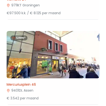
9711KT Groningen
€97.500 k.k. / € 8.125 per maand
129m²
Mercuriusplein 46
9401DL Assen
€ 3.542 per maand