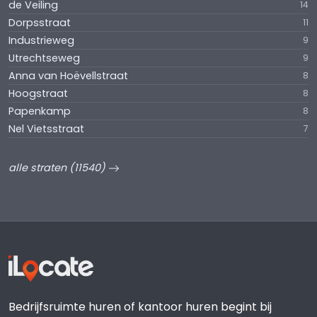
de Veiling
14
Dorpsstraat
11
Industrieweg
9
Utrechtseweg
9
Anna van Hoëvellstraat
8
Hoogstraat
8
Papenkamp
8
Nel Vietsstraat
7
alle straten (11540)
Bedrijfsruimte huren of kantoor huren begint bij