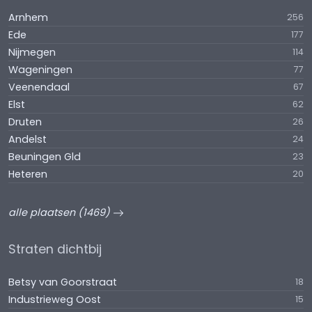
Arnhem
256
Ede
177
Nijmegen
114
Wageningen
77
Veenendaal
67
Elst
62
Druten
26
Andelst
24
Beuningen Gld
23
Heteren
20
alle plaatsen (1469)
Straten dichtbij
Betsy van Goorstraat
18
Industrieweg Oost
15