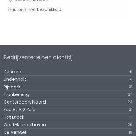
Huurprijs niet beschikbaar
Bedrijventerreinen dichtbij
De Aam
41
Lindenholt
31
Rijnpark
31
Frankeneng
27
Centerpoort Noord
23
Ede Bt A12 Zuid
21
Het Broek
21
Oost-Kanaalhaven
20
De Vendel
18