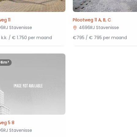
weg 11
Pilootweg 11 A, B, C
6RJ Stavenisse
4696RJ Stavenisse
 k.k. / € 1.750 per maand
€795 / € 795 per maand
86m²
weg 5 8
6RJ Stavenisse