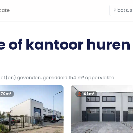
cate
e of kantoor huren
ect(en) gevonden, gemiddeld 154 m² oppervlakte
270m²
106m²