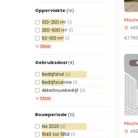
Oppervlakte
(12)
Piloot
100-250 m²
(1)
469
250-500 m²
(1)
€1.750
50-100 m²
(1)
Meer
Gebruiksdoel
(9)
Bedrijfshal
(2)
Bedrijfsruimte
(1)
Akkerbouwbedrijf
(0)
Meer
Bouwperiode
(11)
Piloot
Na 2020
(2)
469
1945 tot 1959
(1)