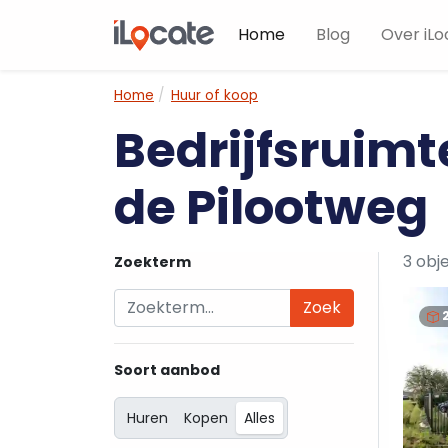
Home
Blog
Over iLo
Home
Huur of koop
Bedrijfsruimt
de Pilootweg
3 obj
Zoekterm
Zoek
Soort aanbod
Huren
Kopen
Alles