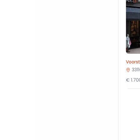
Voorst
331
€ 1.7