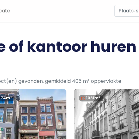
cate
e of kantoor huren
t
ect(en) gevonden, gemiddeld 405 m² oppervlakte
274m²
1031m²