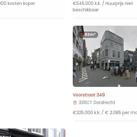
000 kosten koper
€545.000 k.k. / Huurprijs niet
beschikbaar
92m²
Voorstraat 349
3311CT Dordrecht
€325.000 k.k. / € 2.085 per 