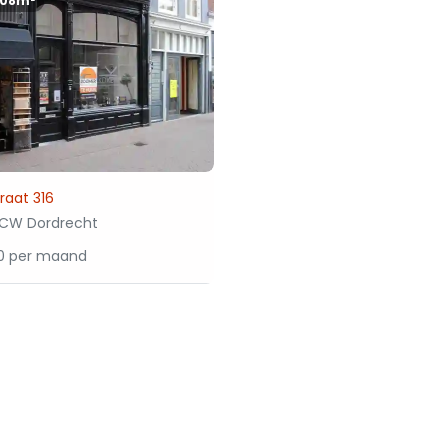
108m²
raat 316
1CW Dordrecht
00 per maand