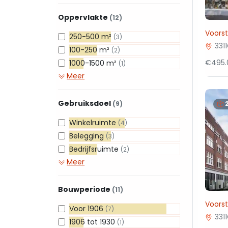
Oppervlakte
(12)
Voorst
250-500 m²
(3)
331
100-250 m²
(2)
€495.
1000-1500 m²
(1)
Meer
Gebruiksdoel
(9)
Winkelruimte
(4)
Belegging
(3)
Bedrijfsruimte
(2)
Meer
Bouwperiode
(11)
Voorst
Voor 1906
(7)
331
1906 tot 1930
(1)