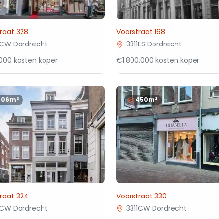
raat 328
Voorstraat 168
1CW Dordrecht
3311ES Dordrecht
000 kosten koper
€1.800.000 kosten koper
206m²
450m²
raat 324
Voorstraat 330
1CW Dordrecht
3311CW Dordrecht