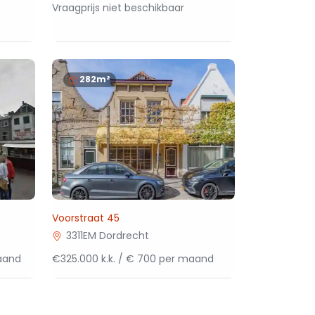
Vraagprijs niet beschikbaar
282m²
Voorstraat 45
3311EM Dordrecht
maand
€325.000 k.k. / € 700 per maand