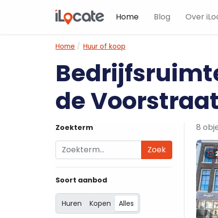
Home
Blog
Over iLo
Home
Huur of koop
Bedrijfsruimt
de Voorstraa
8 obj
Zoekterm
Zoek
Soort aanbod
Huren
Kopen
Alles