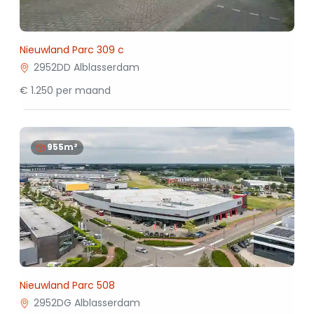
Nieuwland Parc 309 c
2952DD Alblasserdam
€ 1.250 per maand
955m²
Nieuwland Parc 508
2952DG Alblasserdam