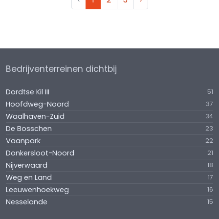
Bedrijventerreinen dichtbij
Dordtse Kil III
51
Hoofdweg-Noord
37
Waalhaven-Zuid
34
De Bosschen
23
Vaanpark
22
Donkersloot-Noord
21
Nijverwaard
18
Weg en Land
17
Leeuwenhoekweg
16
Nesselande
15