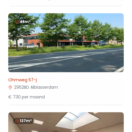
48m²
Ohmweg 57-j
2952BD Alblasserdam
€ 730 per maand
127m²