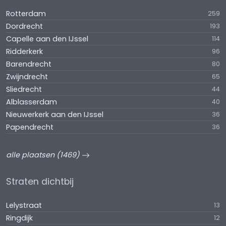
Rotterdam
259
Dordrecht
193
Capelle aan den IJssel
114
Ridderkerk
96
Barendrecht
80
Zwijndrecht
65
Sliedrecht
44
Alblasserdam
40
Nieuwerkerk aan den IJssel
36
Papendrecht
36
alle plaatsen (1469)
Straten dichtbij
Lelystraat
13
Ringdijk
12