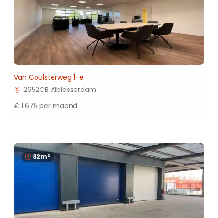
Van Coulsterweg 1-e
2952CB Alblasserdam
€ 1.675 per maand
32m²