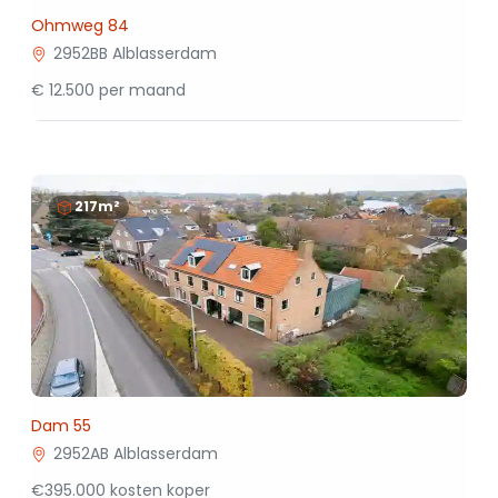
Ohmweg 84
2952BB Alblasserdam
€ 12.500 per maand
217m²
Dam 55
2952AB Alblasserdam
€395.000 kosten koper