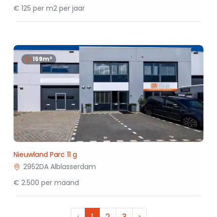
€ 125 per m2 per jaar
159m²
Nieuwland Parc 11 g
2952DA Alblasserdam
€ 2.500 per maand
‹
1
2
3
›