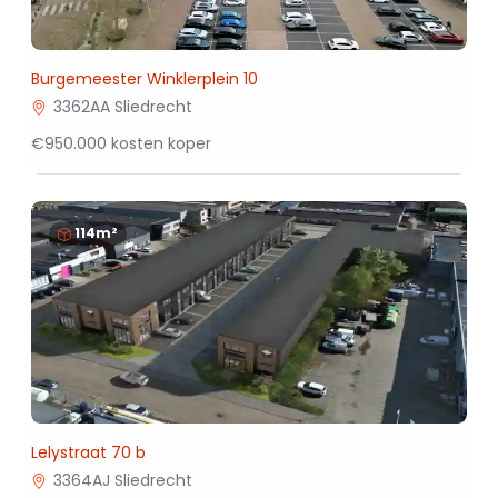
Burgemeester Winklerplein 10
3362AA Sliedrecht
€950.000 kosten koper
114m²
Lelystraat 70 b
3364AJ Sliedrecht