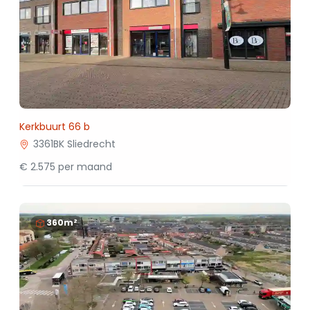
Kerkbuurt 66 b
3361BK Sliedrecht
€ 2.575 per maand
360m²