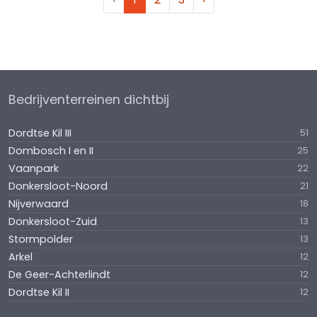
Bedrijventerreinen dichtbij
Dordtse Kil III
51
Dombosch I en II
25
Vaanpark
22
Donkersloot-Noord
21
Nijverwaard
18
Donkersloot-Zuid
13
Stormpolder
13
Arkel
12
De Geer-Achterlindt
12
Dordtse Kil II
12