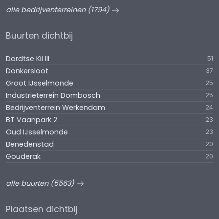
alle bedrijventerreinen (1794)
Buurten dichtbij
Dordtse Kil III
51
Donkersloot
37
Groot IJsselmonde
25
Industrieterrein Dombosch
25
Bedrijventerrein Werkendam
24
BT Vaanpark 2
23
Oud IJsselmonde
23
Benedenstad
20
Gouderak
20
alle buurten (5563)
Plaatsen dichtbij