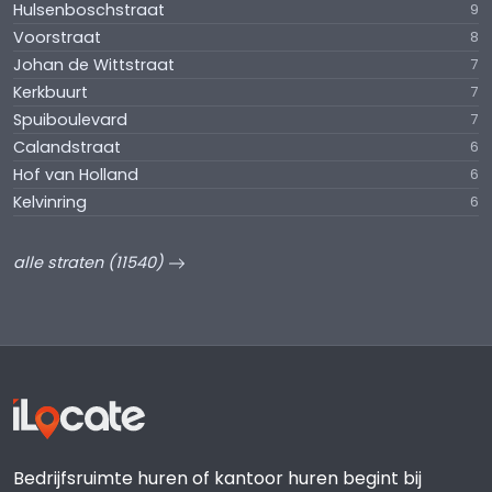
Hulsenboschstraat
9
Voorstraat
8
Johan de Wittstraat
7
Kerkbuurt
7
Spuiboulevard
7
Calandstraat
6
Hof van Holland
6
Kelvinring
6
alle straten (11540)
Bedrijfsruimte huren of kantoor huren begint bij