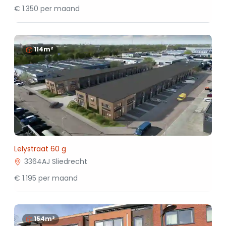
€ 1.350 per maand
114m²
Lelystraat 60 g
3364AJ Sliedrecht
€ 1.195 per maand
154m²