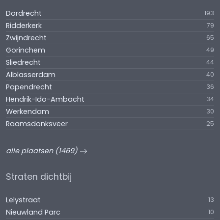
Dordrecht
193
Ridderkerk
79
Zwijndrecht
65
Gorinchem
49
Sliedrecht
44
Alblasserdam
40
Papendrecht
36
Hendrik-Ido-Ambacht
34
Werkendam
30
Raamsdonksveer
25
alle plaatsen (1469)
Straten dichtbij
Lelystraat
13
Nieuwland Parc
10