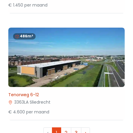
€ 1.450 per maand
486m²
Tenorweg 6-12
3363LA Sliedrecht
€ 4.600 per maand
‹
1
2
3
›