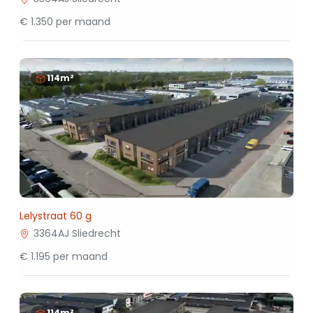
€ 1.350 per maand
114m²
Lelystraat 60 g
3364AJ Sliedrecht
€ 1.195 per maand
114m²