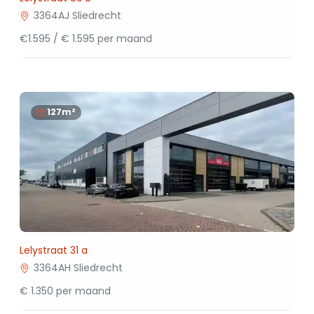
3364AJ Sliedrecht
€1.595 / € 1.595 per maand
127m²
Lelystraat 31 a
3364AH Sliedrecht
€ 1.350 per maand