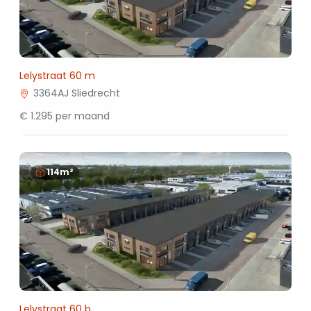
Lelystraat 60 m
3364AJ Sliedrecht
€ 1.295 per maand
114m²
Lelystraat 60 b