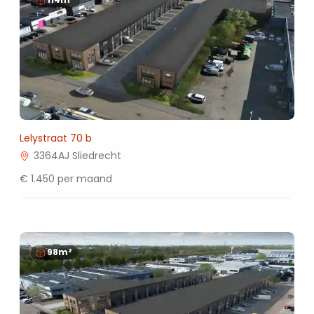
Lelystraat 70 b
3364AJ Sliedrecht
€ 1.450 per maand
98m²