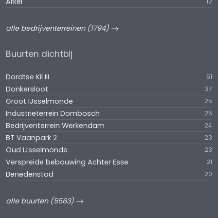
Arkel
12
alle bedrijventerreinen (1794)
Buurten dichtbij
Dordtse Kil III
51
Donkersloot
37
Groot IJsselmonde
25
Industrieterrein Dombosch
25
Bedrijventerrein Werkendam
24
BT Vaanpark 2
23
Oud IJsselmonde
23
Verspreide bebouwing Achter Esse
21
Benedenstad
20
alle buurten (5563)