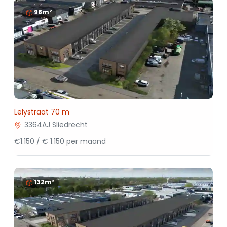
98m²
Lelystraat 70 m
3364AJ Sliedrecht
€1.150 / € 1.150 per maand
132m²