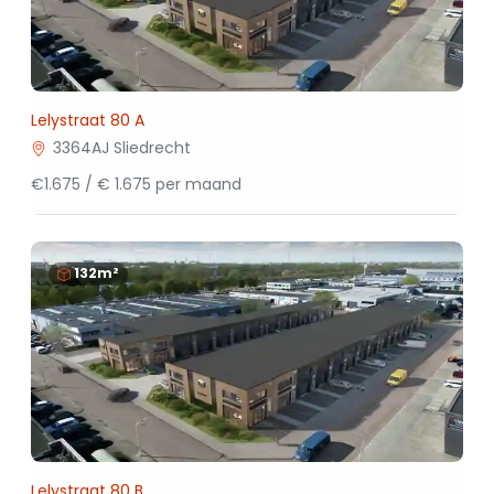
Lelystraat 80 A
3364AJ Sliedrecht
€1.675 / € 1.675 per maand
132m²
Lelystraat 80 B