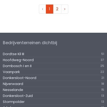
‹
1
2
›
Bedrijventerreinen dichtbij
Dordtse Kil III
51
Hoofdweg-Noord
37
Dombosch I en II
25
Vaanpark
22
Donkersloot-Noord
21
Nijverwaard
18
Nesselande
15
Donkersloot-Zuid
13
Stormpolder
13