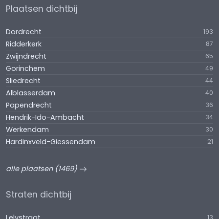
Plaatsen dichtbij
Dordrecht
193
Ridderkerk
87
Zwijndrecht
65
Gorinchem
49
Sliedrecht
44
Alblasserdam
40
Papendrecht
36
Hendrik-Ido-Ambacht
34
Werkendam
30
Hardinxveld-Giessendam
21
alle plaatsen (1469)
Straten dichtbij
Lelystraat
13