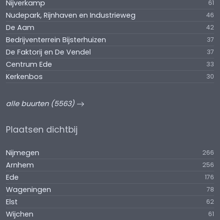
Nijverkamp
61
Nudepark, Rijnhaven en Industrieweg
46
De Aam
42
Bedrijventerrein Bijsterhuizen
37
De Faktorij en De Vendel
37
Centrum Ede
33
Kerkenbos
30
alle buurten (5563)
Plaatsen dichtbij
Nijmegen
266
Arnhem
256
Ede
176
Wageningen
78
Elst
62
Wijchen
61