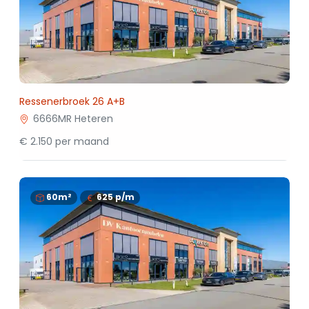
Ressenerbroek 26 A+B
6666MR Heteren
€ 2.150 per maand
60m²
625
p/m