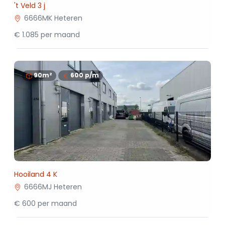
't Veld 3 j
6666MK Heteren
€ 1.085 per maand
90m²
600
p/m
Hooiland 4 K
6666MJ Heteren
€ 600 per maand