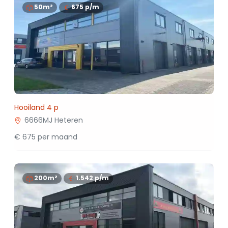
50m²
675
p/m
Hooiland 4 p
6666MJ Heteren
€ 675 per maand
200m²
1.542
p/m