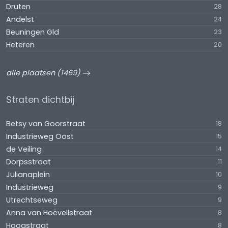
Druten
28
Andelst
24
Beuningen Gld
23
Heteren
20
alle plaatsen (1469)
Straten dichtbij
Betsy van Goorstraat
18
Industrieweg Oost
15
de Veiling
14
Dorpsstraat
11
Julianaplein
10
Industrieweg
9
Utrechtseweg
9
Anna van Hoëvellstraat
8
Hoogstraat
8