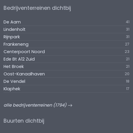
Bedrijventerreinen dichtbij
De Aam
41
Lindenholt
31
Rijnpark
31
Frankeneng
27
Centerpoort Noord
23
Ede Bt A12 Zuid
21
Het Broek
21
Oost-Kanaalhaven
20
De Vendel
18
Klaphek
17
alle bedrijventerreinen (1794)
Buurten dichtbij