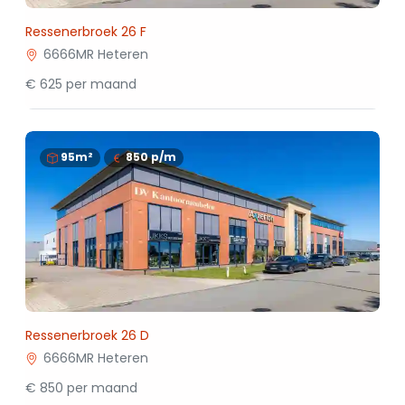
Ressenerbroek 26 F
6666MR Heteren
€ 625 per maand
95m²
850
p/m
Ressenerbroek 26 D
6666MR Heteren
€ 850 per maand