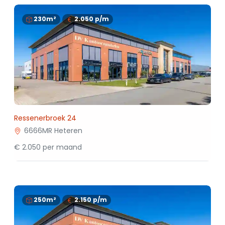
230m²
2.050
p/m
Ressenerbroek 24
6666MR Heteren
€ 2.050 per maand
250m²
2.150
p/m