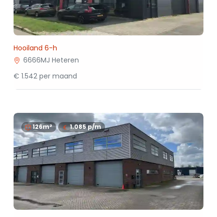
Hooiland 6-h
6666MJ Heteren
€ 1.542 per maand
126m²
1.085
p/m