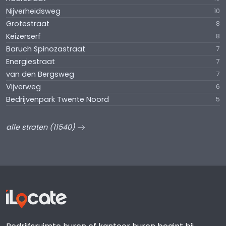
Nijverheidsweg
10
Grotestraat
8
Keizerserf
8
Baruch Spinozastraat
7
Energiestraat
7
van den Bergsweg
7
Vijverweg
6
Bedrijvenpark Twente Noord
5
alle straten (11540)