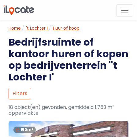
Home
't Lochter I
Huur of koop
Bedrijfsruimte of
kantoor huren of kopen
op bedrijventerrein ''t
Lochter I'
Filters
18 object(en) gevonden, gemiddeld 1.753 m²
oppervlakte
150m²