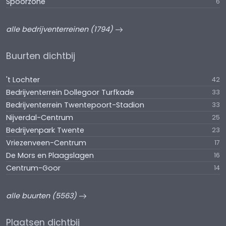
Spoorzone
6
alle bedrijventerreinen (1794)
Buurten dichtbij
't Lochter
42
Bedrijventerrein Dollegoor Turfkade
33
Bedrijventerrein Twentepoort-Stadion
33
Nijverdal-Centrum
25
Bedrijvenpark Twente
23
Vriezenveen-Centrum
17
De Mors en Plaagslagen
16
Centrum-Goor
14
alle buurten (5563)
Plaatsen dichtbij