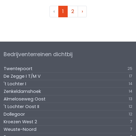
‹
1
2
›
Bedrijventerreinen dichtbij
Twentepoort
25
De Zegge I T/M V
17
't Lochter I
14
Zenkeldamshoek
14
Almeloseweg Oost
13
't Lochter Oost II
12
Dollegoor
12
Kroezen West 2
7
Weuste-Noord
7