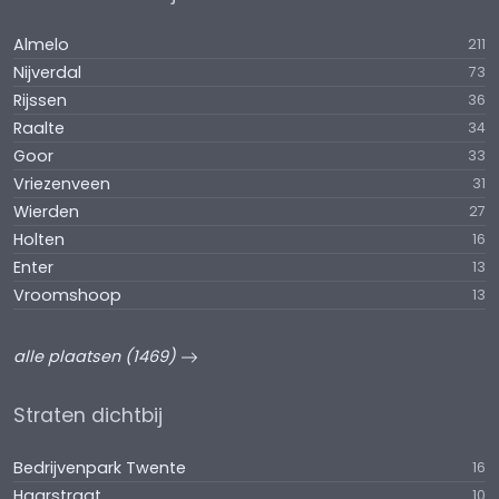
Almelo
211
Nijverdal
73
Rijssen
36
Raalte
34
Goor
33
Vriezenveen
31
Wierden
27
Holten
16
Enter
13
Vroomshoop
13
alle plaatsen (1469)
Straten dichtbij
Bedrijvenpark Twente
16
Haarstraat
10