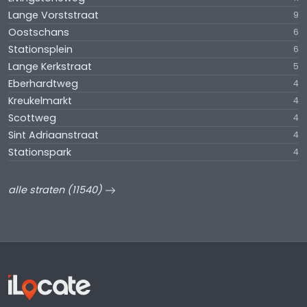
Lange Vorststraat
9
Oostschans
6
Stationsplein
6
Lange Kerkstraat
5
Eberhardtweg
4
Kreukelmarkt
4
Scottweg
4
Sint Adriaanstraat
4
Stationspark
4
alle straten (11540)