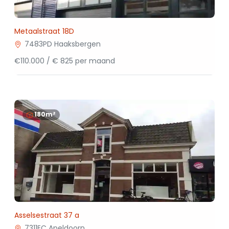
Metaalstraat 18D
7483PD Haaksbergen
€110.000 / € 825 per maand
180m²
Asselsestraat 37 a
7311EC Apeldoorn