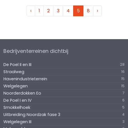
‹
1
2
3
4
5
8
›
Bedrijventerreinen dichtbij
De Poel II en III
28
Straalweg
16
Havenindustrieterrein
15
Welgelegen
15
Noorderdokken Eo
7
De Poel I en IV
6
Smokkelhoek
5
Uitbreiding Noordzak fase 3
4
Welgelegen III
3