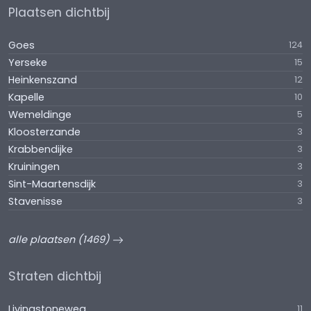
Plaatsen dichtbij
Goes
124
Yerseke
15
Heinkenszand
12
Kapelle
10
Wemeldinge
5
Kloosterzande
3
Krabbendijke
3
Kruiningen
3
Sint-Maartensdijk
3
Stavenisse
3
alle plaatsen (1469)
Straten dichtbij
Livingstoneweg
11