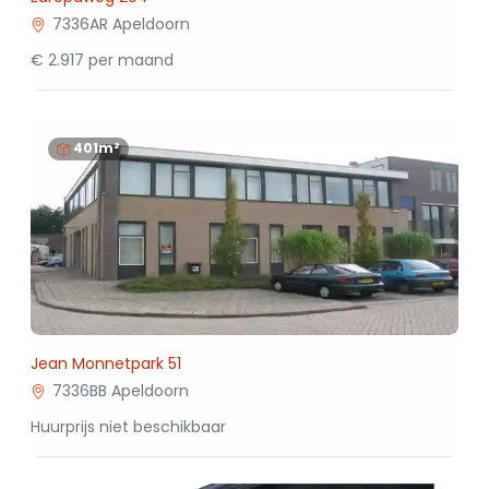
7336AR Apeldoorn
€ 2.917 per maand
401m²
Jean Monnetpark 51
7336BB Apeldoorn
Huurprijs niet beschikbaar