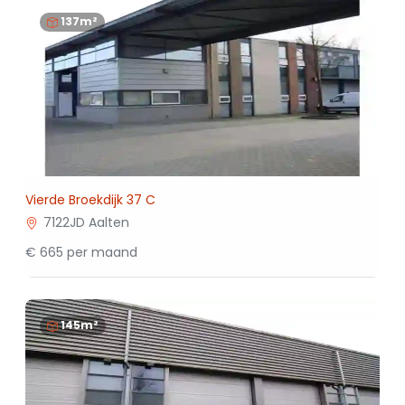
137m²
Vierde Broekdijk 37 C
7122JD Aalten
€ 665 per maand
145m²