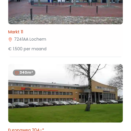
Markt 11
7241AA Lochem
€ 1.500 per maand
340m²
Europaweg 204-*