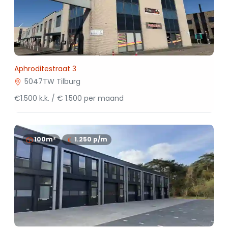
Aphroditestraat 3
5047TW Tilburg
€1.500 k.k. / € 1.500 per maand
100m²
1.250
p/m