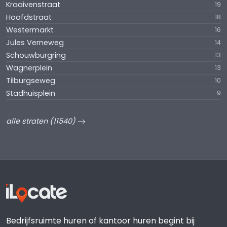
Kraaivenstraat
19
Hoofdstraat
18
Westermarkt
16
Jules Verneweg
14
Schouwburgring
13
Wagnerplein
13
Tilburgseweg
10
Stadhuisplein
9
alle straten (11540)
Bedrijfsruimte huren of kantoor huren begint bij