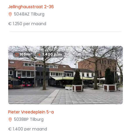
Jellinghausstraat 2-36
5048AZ Tilburg
€ 1.250 per maand
105m²
1.400
p/m
Pieter Vreedeplein 5-a
5038BP Tilburg
€ 1.400 per maand