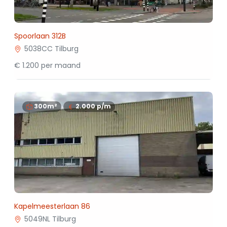
Spoorlaan 312B
5038CC Tilburg
€ 1.200 per maand
300m²
2.000
p/m
Kapelmeesterlaan 86
5049NL Tilburg