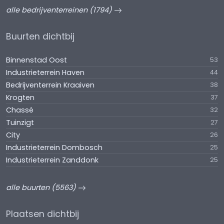
alle bedrijventerreinen (1794)
Buurten dichtbij
Binnenstad Oost
53
Industrieterrein Haven
44
Bedrijventerrein Kraaiven
38
Krogten
37
Chassé
32
Tuinzigt
27
City
26
Industrieterrein Dombosch
25
Industrieterrein Zanddonk
25
alle buurten (5563)
Plaatsen dichtbij