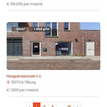
€ 105.000 per maand
110m²
1.600
p/m
Hoogvensestraat 1-c
5017CA Tilburg
€ 1.600 per maand
‹
1
2
3
…
31
›