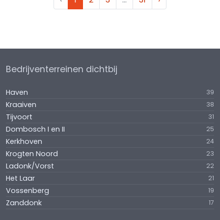
Bedrijventerreinen dichtbij
Haven
39
Kraaiven
38
Tijvoort
31
Dombosch I en II
25
Kerkhoven
24
Krogten Noord
23
Ladonk/Vorst
22
Het Laar
21
Vossenberg
19
Zanddonk
17