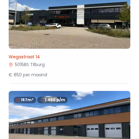
Wegastraat 14
5015BS Tilburg
€ 850 per maand
157m²
1.450
p/m