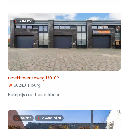
244m²
Broekhovenseweg 130-02
5021LJ Tilburg
Huurprijs niet beschikbaar
150m²
2.458
p/m