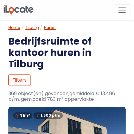
Home
Tilburg
Huren
Bedrijfsruimte of
kantoor huren in
Tilburg
Filters
369 object(en) gevonden,gemiddeld € 13.486
p/m, gemiddeld 783 m² oppervlakte
91m²
1.500
p/m