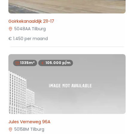
Goirkekanaaldijk 211-17
5048AA Tilburg
€ 1.450 per maand
1335m²
105.000
p/m
Jules Verneweg 96A
5015BM Tilburg