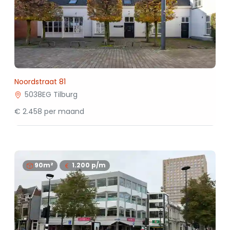
Noordstraat 81
5038EG Tilburg
€ 2.458 per maand
90m²
1.200
p/m