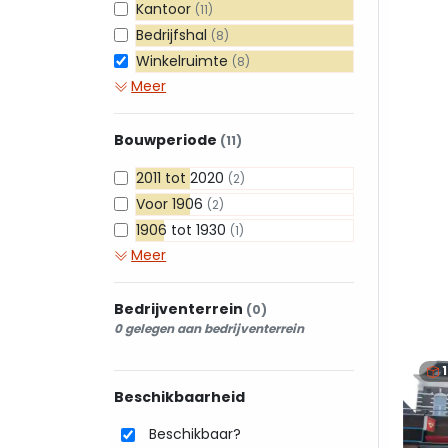
Kantoor
(11)
Bedrijfshal
(8)
Winkelruimte
(8)
Meer
Bouwperiode
(11)
2011 tot 2020
(2)
Voor 1906
(2)
1906 tot 1930
(1)
Meer
Bedrijventerrein
(0)
0 gelegen aan bedrijventerrein
Beschikbaarheid
Beschikbaar?