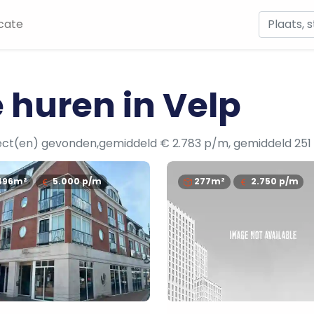
cate
 huren in Velp
ect(en) gevonden,gemiddeld € 2.783 p/m, gemiddeld 251
496m²
5.000
p/m
277m²
2.750
p/m