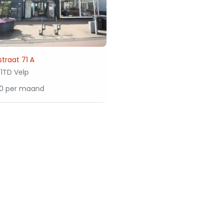
traat 71 A
1TD Velp
50 per maand