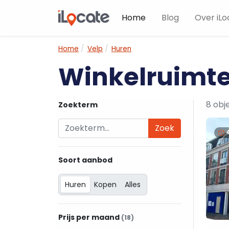
Home
Blog
Over iLo
Home
Velp
Huren
Winkelruimte
8 obj
Zoekterm
Zoek
Soort aanbod
Huren
Kopen
Alles
Prijs per maand
(18)