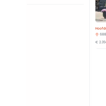
Hoofds
688
€ 2.3