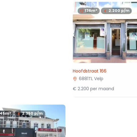
136m²
2.200
p/m
Hoofdstraat 166
6881TL Velp
€ 2.200 per maand
145m²
2.350
p/m