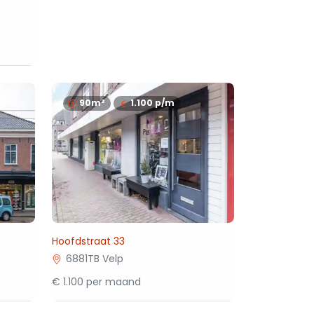
90m²
1.100
p/m
Hoofdstraat 33
6881TB Velp
€ 1.100 per maand