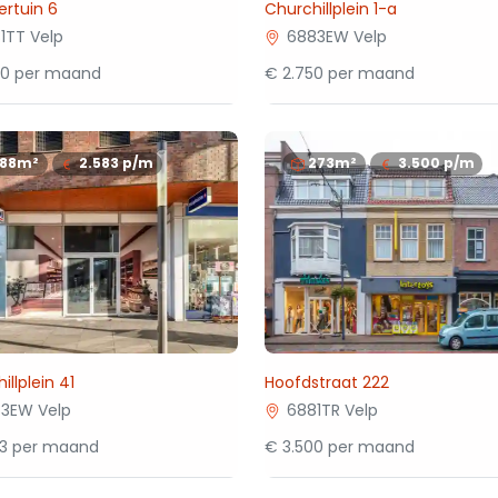
rtuin 6
Churchillplein 1-a
1TT Velp
6883EW Velp
00 per maand
€ 2.750 per maand
188m²
2.583
p/m
273m²
3.500
p/m
illplein 41
Hoofdstraat 222
3EW Velp
6881TR Velp
83 per maand
€ 3.500 per maand