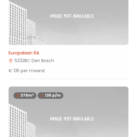
Europalaan 6A
5232BC Den Bosch
€ 135 per maand
379m²
135
p/m