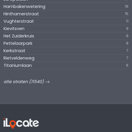
Hambakenwetering
16
Hinthamerstraat
15
Vughterstraat
11
Kievitsven
9
Het Zuiderkruis
8
Pettelaarpark
8
Kerkstraat
7
Rietveldenweg
7
Titaniumlaan
6
alle straten (11540)