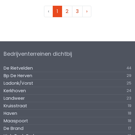
‹
1
2
3
›
Bedrijventerreinen dichtbij
De Rietvelden
44
Bp De Herven
29
Ladonk/Vorst
25
Kerkhoven
24
Landweer
23
Kruisstraat
19
Haven
18
Maaspoort
18
De Brand
17