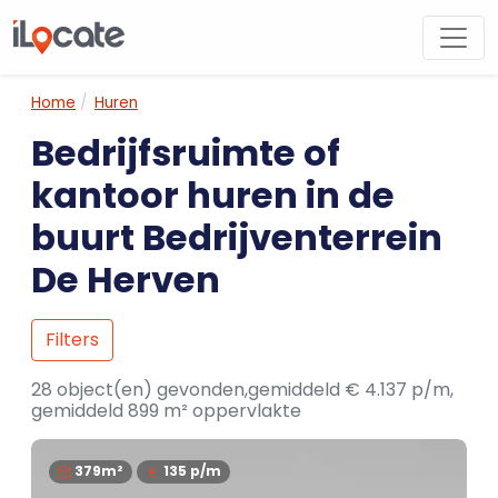
Home
Huren
Bedrijfsruimte of
kantoor huren in de
buurt Bedrijventerrein
De Herven
Filters
28 object(en) gevonden,gemiddeld € 4.137 p/m,
gemiddeld 899 m² oppervlakte
379m²
135
p/m