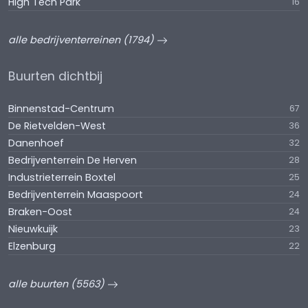
High Tech Park
16
alle bedrijventerreinen (1794)
Buurten dichtbij
Binnenstad-Centrum
67
De Rietvelden-West
36
Danenhoef
32
Bedrijventerrein De Herven
28
Industrieterrein Boxtel
25
Bedrijventerrein Maaspoort
24
Braken-Oost
24
Nieuwkuijk
23
Elzenburg
22
alle buurten (5563)