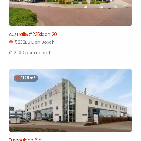
Australi&#235;laan 20
5232BB Den Bosch
€ 2.100 per maand
1125m²
Europalaan 6 d