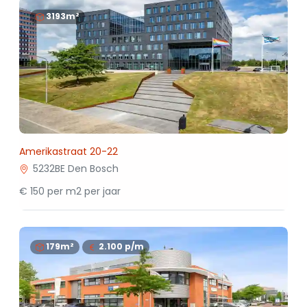
3193m²
Amerikastraat 20-22
5232BE Den Bosch
€ 150 per m2 per jaar
179m²
2.100
p/m