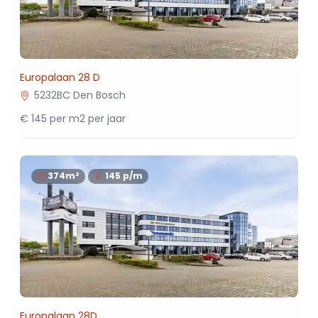
Europalaan 28 D
5232BC Den Bosch
€ 145 per m2 per jaar
374m²
145
p/m
Europalaan 28D