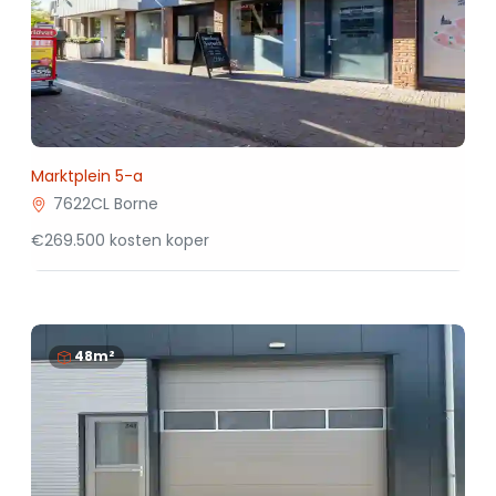
Marktplein 5-a
7622CL Borne
€269.500 kosten koper
48m²