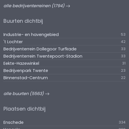
alle bedrijventerreinen (1794)
Buurten dichtbij
Industrie- en havengebied
53
't Lochter
42
Bedrijventerrein Dollegoor Turfkade
33
Bedrijventerrein Twentepoort-Stadion
33
Eekte-Hazewinkel
31
Bedrijvenpark Twente
23
Binnenstad-Centrum
22
alle buurten (5563)
Plaatsen dichtbij
Enschede
334