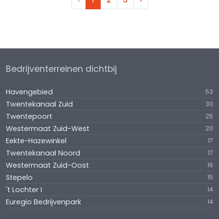
Bedrijventerreinen dichtbij
Havengebied
53
Twentekanaal Zuid
30
Twentepoort
25
Westermaat Zuid-West
20
Eekte-Hazewinkel
17
Twentekanaal Noord
17
Westermaat Zuid-Oost
16
Stepelo
15
't Lochter I
14
Euregio Bedrijvenpark
14