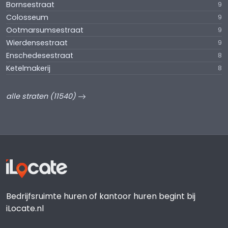
Bornsestraat
9
Colosseum
9
Ootmarsumsestraat
9
Wierdensestraat
9
Enschedesestraat
8
Ketelmakerij
8
alle straten (11540)
Bedrijfsruimte huren of kantoor huren begint bij
iLocate.nl