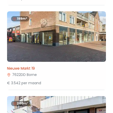
199m²
Nieuwe Markt 19
7622DD Borne
€ 3.542 per maand
200m²