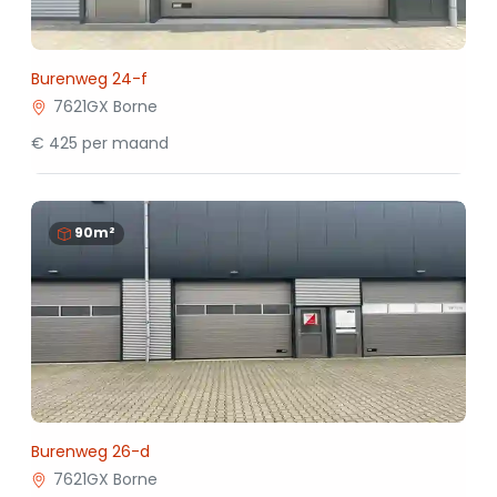
Burenweg 24-f
7621GX Borne
€ 425 per maand
90m²
Burenweg 26-d
7621GX Borne