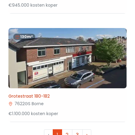
€945.000 kosten koper
130m²
Grotestraat 180-182
7622GS Borne
€1.100.000 kosten koper
‹
1
2
3
›