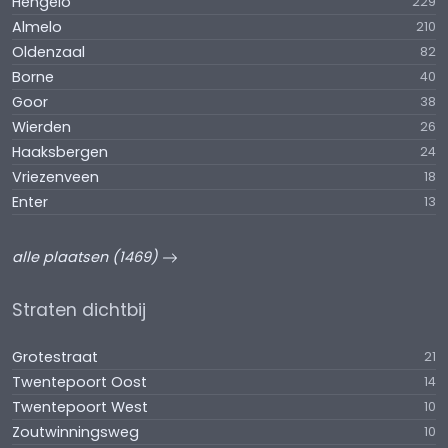
Hengelo
229
Almelo
210
Oldenzaal
82
Borne
40
Goor
38
Wierden
26
Haaksbergen
24
Vriezenveen
18
Enter
13
alle plaatsen (1469)
Straten dichtbij
Grotestraat
21
Twentepoort Oost
14
Twentepoort West
10
Zoutwinningsweg
10