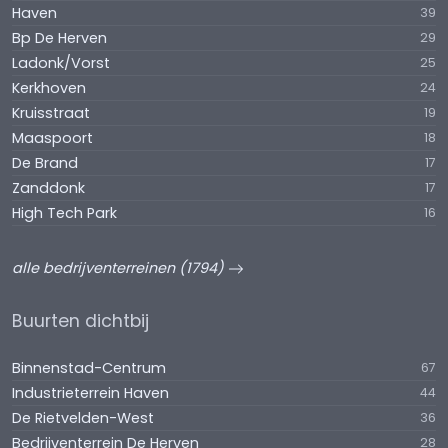
Haven
39
Bp De Herven
29
Ladonk/Vorst
25
Kerkhoven
24
Kruisstraat
19
Maaspoort
18
De Brand
17
Zanddonk
17
High Tech Park
16
alle bedrijventerreinen (1794)
Buurten dichtbij
Binnenstad-Centrum
67
Industrieterrein Haven
44
De Rietvelden-West
36
Bedrijventerrein De Herven
28