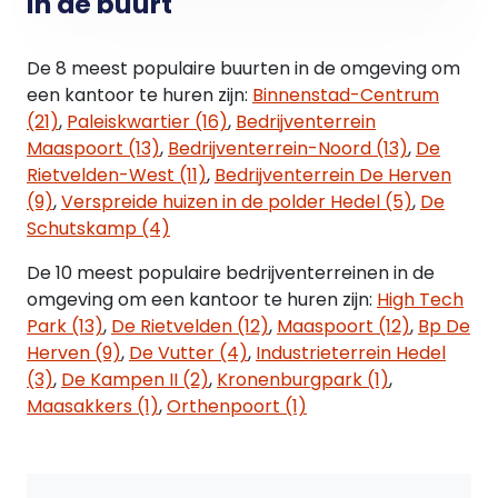
In de buurt
(Amsterdam - Maastricht). In westelijke richting
kent de weg aansluitingen met de rijksweg A27
(Breda - Utrecht) en de rijksweg A16 (Rotterdam -
De 8 meest populaire buurten in de omgeving om
Breda).
een kantoor te huren zijn:
Binnenstad-Centrum
(21)
,
Paleiskwartier (16)
,
Bedrijventerrein
De bereikbaarheid met het eigen vervoer is
Maaspoort (13)
,
Bedrijventerrein-Noord (13)
,
De
uitstekend. Er rijden diverse stadsbussen vanaf het
Rietvelden-West (11)
,
Bedrijventerrein De Herven
NS Centraal Station te
(9)
,
Verspreide huizen in de polder Hedel (5)
,
De
's-Hertogenbosch naar dit bedrijventerrein.
Schutskamp (4)
De 10 meest populaire bedrijventerreinen in de
Saris & Partners Makelaars
omgeving om een kantoor te huren zijn:
High Tech
Tel: 073 - 623 33 11
Park (13)
,
De Rietvelden (12)
,
Maaspoort (12)
,
Bp De
Herven (9)
,
De Vutter (4)
,
Industrieterrein Hedel
(3)
,
De Kampen II (2)
,
Kronenburgpark (1)
,
Maasakkers (1)
,
Orthenpoort (1)