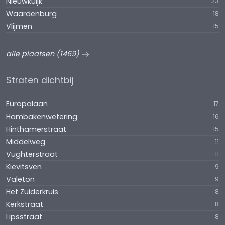
Nieuwkuijk
23
Waardenburg
18
Vlijmen
15
alle plaatsen (1469)
Straten dichtbij
Europalaan
17
Hambakenwetering
16
Hinthamerstraat
15
Middelweg
11
Vughterstraat
11
Kievitsven
9
Valeton
9
Het Zuiderkruis
8
Kerkstraat
8
Lipsstraat
8