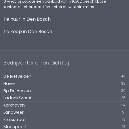
consumentenprijsindex (CPI), reeks CPI voor alle
U vindt bij iLocate een aanbod van 179.502 beschikbare
kantoorruimtes, bedrijfsruimtes en winkelruimtes.
huishoudens (2015=100), gepubliceerd door het
Centraal Bureau voor de Statistiek (CBS).
Te huur in Den Bosch
SERVICEKOSTEN
Te koop in Den Bosch
Voorschotheffing: € 50,00 per m² per jaar, te
vermeerderen met btw.
BETALINGEN
Bedrijventerreinen dichtbij
Per drie (3) maanden vooruit te voldoen.
De Rietvelden
AANVAARDING
44
Haven
Aanvaarding per direct.
39
Bp De Herven
29
HUUROVEREENKOMST
Ladonk/Vorst
25
Conform het model opgesteld door de Raad van
Kerkhoven
24
Onroerende Zaken (ROZ) 2025 met bijbehorende
Landweer
21
Algemene Bepalingen.
Kruisstraat
19
Maaspoort
18