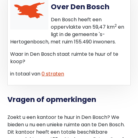
• PVC vloerafwerking
Over Den Bosch
• Systeemplafond met ledverlichting;
• Luchtklimaatsysteem;
Den Bosch heeft een
• Indeling conform huidige indeling bestaande uit
2
oppervlakte van 59,47 km
en
scheidingswanden (deels glaswanden);
ligt in de gemeente 's-
• Verwarming middels radiatoren;
Hertogenbosch, met ruim 155.490 inwoners.
• Pantry met vaatwasser en koelkast op de 1e
Waar in Den Bosch staat ruimte te huur of te
verdieping;
koop?
• Sanitaire voorzieningen.
in totaal van
0 straten
HUURGEGEVENS
Kantoorruimte € 115,00 per m² per jaar, te
vermeerderen met btw.
Vragen of opmerkingen
Parkeerplaatsen € 250,00 per parkeerplaats per
jaar, te vermeerderen met btw.
Zoekt u een kantoor te huur in Den Bosch? We
HUURTERMIJN
bieden u nu een unieke ruimte aan te Den Bosch.
Vijf (5) jaar en telkens verlengingsperioden van vijf
Dit kantoor heeft een totale beschikbare
(5) jaar.