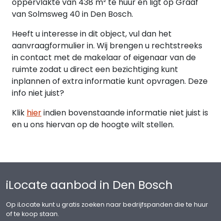
oppervlakte van 438 m² te huur en ligt op Graaf
van Solmsweg 40 in Den Bosch.
OPZEGTERMIJN
Twaalf (12) maanden voorafgaande aan de
Heeft u interesse in dit object, vul dan het
expiratiedatum, wederzijds opzegbaar.
aanvraagformulier in. Wij brengen u rechtstreeks
in contact met de makelaar of eigenaar van de
BTW
ruimte zodat u direct een bezichtiging kunt
Er wordt geopteerd voor een met btw belaste
inplannen of extra informatie kunt opvragen. Deze
verhuur.
info niet juist?
Klik
hier
indien bovenstaande informatie niet juist is
ZEKERHEIDSSTELLING
en u ons hiervan op de hoogte wilt stellen.
Een bankgarantie of waarborgsom ter grootte
van de betalingsverplichting van 3 maanden (huur
en servicekosten en btw).
INDEXERING
iLocate aanbod in Den Bosch
Jaarlijks, voor het eerst één jaar na
huuringangsdatum, op basis van de wijziging van
Op iLocate kunt u gratis zoeken naar bedrijfspanden die te huur
het maandprijsindexcijfer volgens de
of te koop staan.