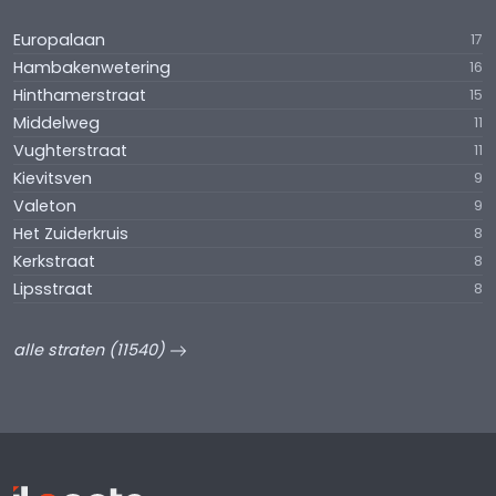
Europalaan
17
Hambakenwetering
16
Hinthamerstraat
15
Middelweg
11
Vughterstraat
11
Kievitsven
9
Valeton
9
Het Zuiderkruis
8
Kerkstraat
8
Lipsstraat
8
alle straten (11540)