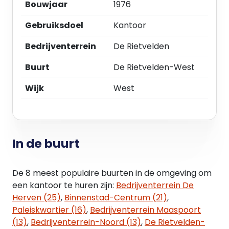
Bouwjaar
1976
• 1e Verdieping: circa 139 m² met kantoorruimte
aan de rechtervleugel met diverse (2)
Gebruiksdoel
Kantoor
kantoorkamers en een royale vergaderruimte
Bedrijventerrein
De Rietvelden
(inclusief toebedeling algemene ruimte).
• Totaal circa 296 m².
Buurt
De Rietvelden-West
LOCATIE
Wijk
West
Het complex is gelegen op bedrijventerrein De
Rietvelden. Door de directe nabijheid van de op-
en afritten van de A59 en de verbinding met de A2
is het complex met eigen vervoer uitstekend
In de buurt
bereikbaar. Ook met het openbaar vervoer is de
locatie goed bereikbaar dankzij de nabijheid van
diverse busverbindingen en de korte afstand tot
De 8 meest populaire buurten in de omgeving om
het Centraal Station.
een kantoor te huren zijn:
Bedrijventerrein De
Herven (25)
,
Binnenstad-Centrum (21)
,
PARKEREN
Paleiskwartier (16)
,
Bedrijventerrein Maaspoort
Bij het object behoort een ruim aanbod aan
(13)
,
Bedrijventerrein-Noord (13)
,
De Rietvelden-