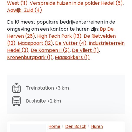
parkeergelegenheid. De parkeerplaatsen zijn
West (11)
,
Verspreide huizen in de polder Hedel (5)
,
direct voor en aan de zijkant van het gebouw op
Aawijk-Zuid (4)
eigen terrein gesitueerd.
De 10 meest populaire bedrijventerreinen in de
omgeving om een kantoor te huren zijn:
Bp De
OMGEVINGSFACTOREN
Herven (26)
,
High Tech Park (13)
,
De Rietvelden
De Rietvelden huisvest een grote diversiteit aan
(12)
,
Maaspoort (12)
,
De Vutter (4)
,
Industrieterrein
gerenommeerde bedrijven zoals Heineken, Sligro
Hedel (3)
,
De Kampen II (2)
,
De Vliert (1)
,
en de Bossche Container Terminal. De omgeving
Kronenburgpark (1)
,
Maasakkers (1)
wordt gekenmerkt door een sterke dynamiek
tussen productie, logistiek en commerciële
dienstverlening. De Graaf van Solmsweg is een
bekende weg op het terrein met een hoge
attentiewaarde.
Treinstation <3 km
OPLEVERINGSNIVEAU KANTOORRUIMTE
Bushalte <2 km
De kantoorruimte wordt in de huidige, instapklare
staat opgeleverd en beschikt over o.a. de
navolgende voorzieningen:
Home
Den Bosch
Huren
• Diverse airco-units;