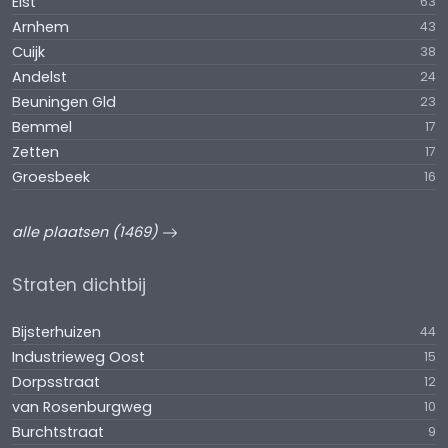
Elst
63
Arnhem
43
Cuijk
38
Andelst
24
Beuningen Gld
23
Bemmel
17
Zetten
17
Groesbeek
16
alle plaatsen (1469)
Straten dichtbij
Bijsterhuizen
44
Industrieweg Oost
15
Dorpsstraat
12
van Rosenburgweg
10
Burchtstraat
9