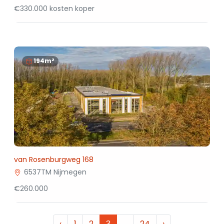
€330.000 kosten koper
194m²
van Rosenburgweg 168
6537TM Nijmegen
€260.000
‹
1
2
3
…
24
›