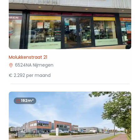
Molukkenstraat 21
6524NA Nijmegen
€ 2.292 per maand
192m²