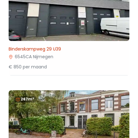
Binderskampweg 29 U39
6545CA Nijmegen
€ 850 per maand
267m²