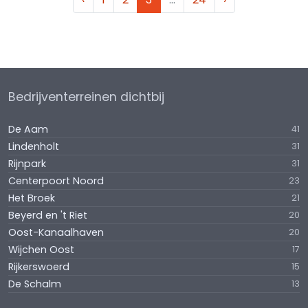
Bedrijventerreinen dichtbij
De Aam
41
Lindenholt
31
Rijnpark
31
Centerpoort Noord
23
Het Broek
21
Beyerd en 't Riet
20
Oost-Kanaalhaven
20
Wijchen Oost
17
Rijkerswoerd
15
De Schalm
13