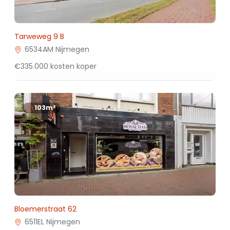
Tarweweg 9 B
6534AM Nijmegen
€335.000 kosten koper
103m²
Bloemerstraat 62
6511EL Nijmegen