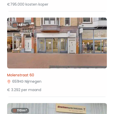
€795.000 kosten koper
148m²
Molenstraat 60
6511HG Nijmegen
€ 3.292 per maand
110m²