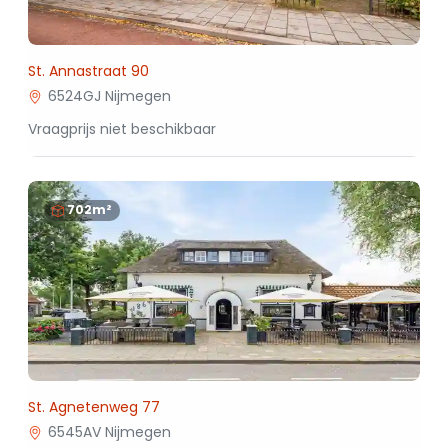
St. Annastraat 90
6524GJ Nijmegen
Vraagprijs niet beschikbaar
702m²
St. Agnetenweg 77
6545AV Nijmegen