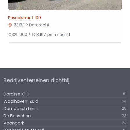
Pascalstraat 100
3316GR Dordrecht
€325.000 / € 8.167 per maand
Bedrijventerreinen dichtbij
Dordtse Kil III
51
Waalhaven-Zuid
34
Dombosch I en II
25
De Bosschen
23
Vaanpark
22