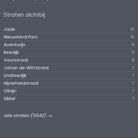
Straten dichtbij
Jade
10
Nieuwland Parc
10
Aventurijn
8
Reedijk
8
Voorstraat
8
Johan de Wittstraat
7
Lindtsedijk
7
Nijverheidstraat
7
Olivijn
7
Sikkel
7
alle straten (11540)