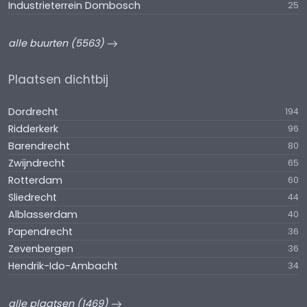
Industrieterrein Dombosch
25
alle buurten (5563)
Plaatsen dichtbij
Dordrecht
194
Ridderkerk
96
Barendrecht
80
Zwijndrecht
65
Rotterdam
60
Sliedrecht
44
Alblasserdam
40
Papendrecht
36
Zevenbergen
36
Hendrik-Ido-Ambacht
34
alle plaatsen (1469)