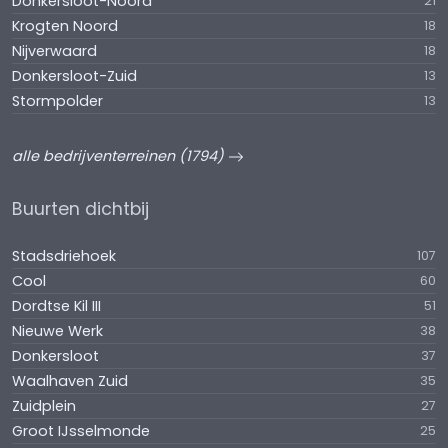
Donkersloot-Noord
21
Krogten Noord
18
Nijverwaard
18
Donkersloot-Zuid
13
Stormpolder
13
alle bedrijventerreinen (1794)
Buurten dichtbij
Stadsdriehoek
107
Cool
60
Dordtse Kil III
51
Nieuwe Werk
38
Donkersloot
37
Waalhaven Zuid
35
Zuidplein
27
Groot IJsselmonde
25