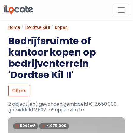
Home
Dordtse Kil II
Kopen
Bedrijfsruimte of
kantoor kopen op
bedrijventerrein
'Dordtse Kil II'
Filters
2 object(en) gevonden,gemiddeld € 2.650.000,
gemiddeld 2.632 m² oppervlakte
5062m²
4.975.000