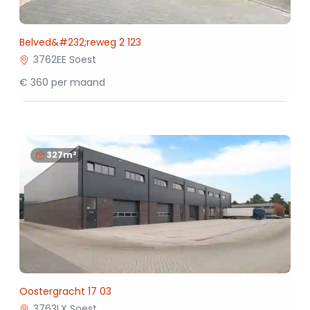
Belved&#232;reweg 2 123
3762EE Soest
€ 360 per maand
327m²
Oostergracht 17 03
3763LX Soest