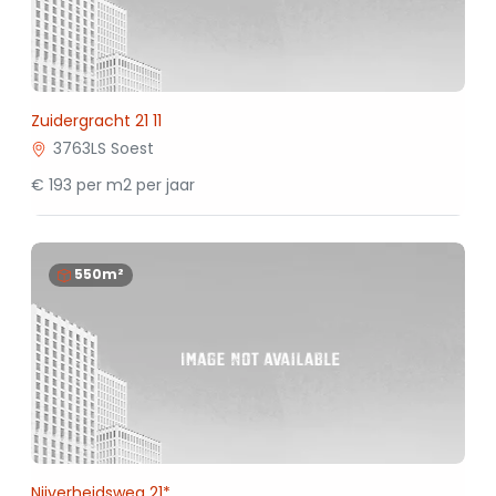
Zuidergracht 21 11
3763LS Soest
€ 193 per m2 per jaar
550m²
Nijverheidsweg 21*