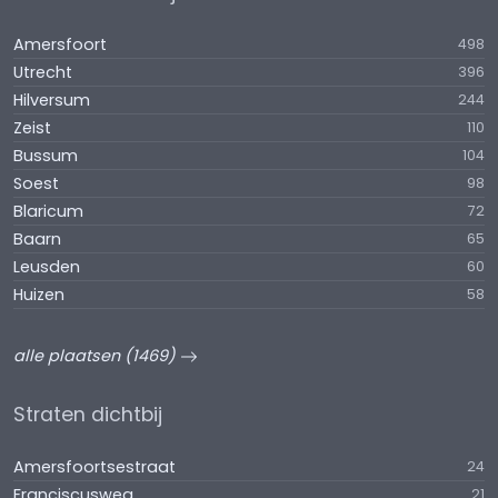
Amersfoort
498
Utrecht
396
Hilversum
244
Zeist
110
Bussum
104
Soest
98
Blaricum
72
Baarn
65
Leusden
60
Huizen
58
alle plaatsen (1469)
Straten dichtbij
Amersfoortsestraat
24
Franciscusweg
21