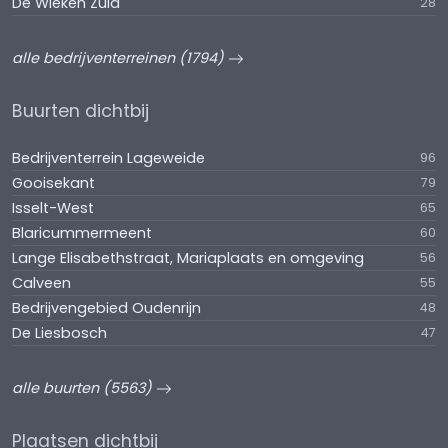
De Wieken Zuid
28
alle bedrijventerreinen (1794)
Buurten dichtbij
Bedrijventerrein Lageweide
96
Gooisekant
79
Isselt-West
65
Blaricummermeent
60
Lange Elisabethstraat, Mariaplaats en omgeving
56
Calveen
55
Bedrijvengebied Oudenrijn
48
De Liesbosch
47
alle buurten (5563)
Plaatsen dichtbij