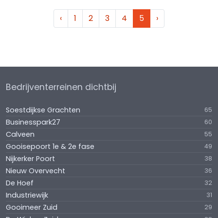
‹
1
2
3
4
5
›
Bedrijventerreinen dichtbij
Soestdijkse Grachten
65
Businesspark27
60
Calveen
55
Gooisepoort 1e & 2e fase
49
Nijkerker Poort
38
Nieuw Overvecht
36
De Hoef
32
Industriewijk
31
Gooimeer Zuid
29