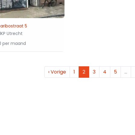
ribostraat 5
1KP Utrecht
50 per maand
‹
Vorige
1
2
3
4
5
…