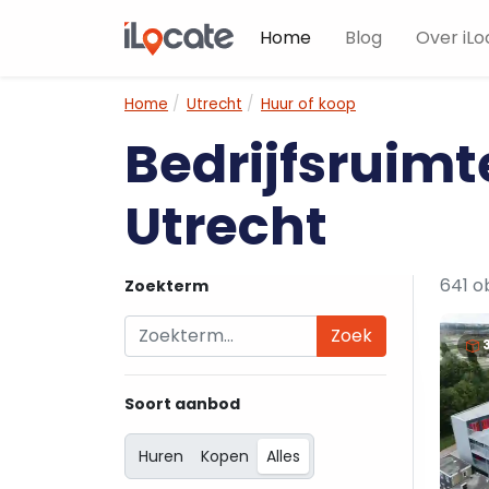
Home
Blog
Over iLo
Home
Utrecht
Huur of koop
Bedrijfsruimt
Utrecht
641 o
Zoekterm
Zoek
Soort aanbod
Huren
Kopen
Alles