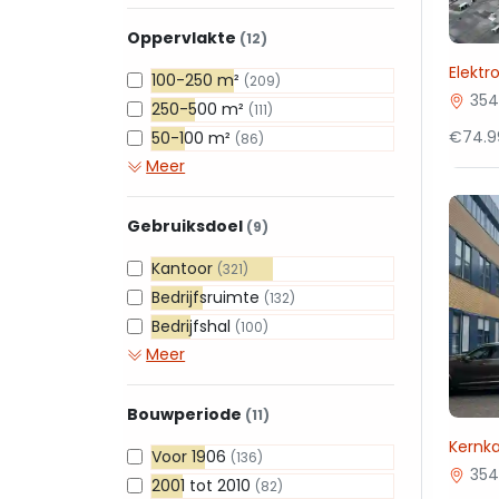
Oppervlakte
(12)
Elekt
100-250 m²
(209)
354
250-500 m²
(111)
€74.9
50-100 m²
(86)
Meer
Gebruiksdoel
(9)
Kantoor
(321)
Bedrijfsruimte
(132)
Bedrijfshal
(100)
Meer
Bouwperiode
(11)
Kernk
Voor 1906
(136)
354
2001 tot 2010
(82)