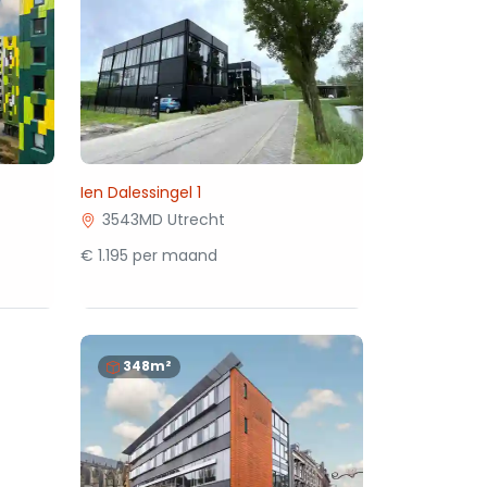
Ien Dalessingel 1
3543MD Utrecht
€ 1.195 per maand
348m²