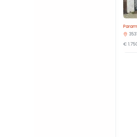
Parama
353
€ 1.7