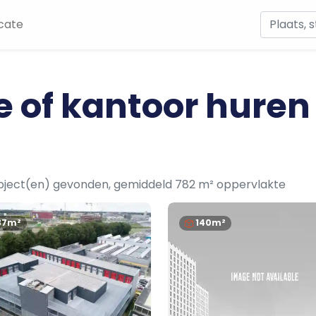
cate
e of kantoor huren
bject(en) gevonden, gemiddeld 782 m² oppervlakte
37m²
140m²