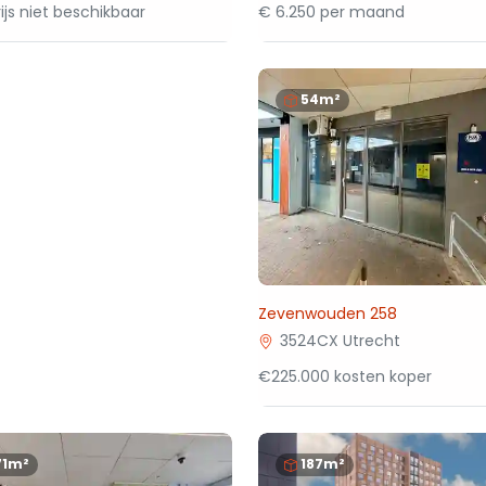
ijs niet beschikbaar
€ 6.250 per maand
54m²
Zevenwouden 258
3524CX Utrecht
€225.000 kosten koper
71m²
187m²