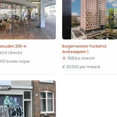
wouden 258-A
Burgemeester Fockema
Andreaeplein 1
4CX Utrecht
3582LA Utrecht
000 kosten koper
€ 30.000 per maand
180m²