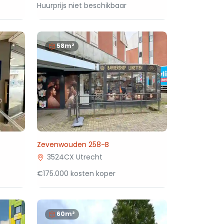
Huurprijs niet beschikbaar
58m²
Zevenwouden 258-B
3524CX Utrecht
€175.000 kosten koper
60m²