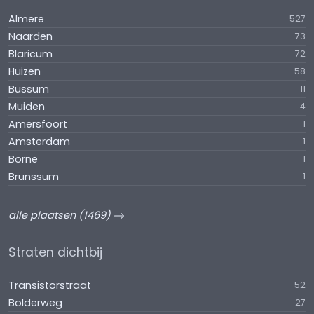
Almere
527
Naarden
73
Blaricum
72
Huizen
58
Bussum
11
Muiden
4
Amersfoort
1
Amsterdam
1
Borne
1
Brunssum
1
alle plaatsen (1469)
Straten dichtbij
Transistorstraat
52
Bolderweg
27