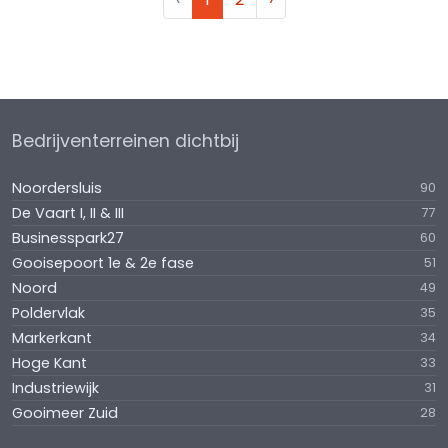
Bedrijventerreinen dichtbij
Noordersluis
90
De Vaart I, II & III
77
Businesspark27
60
Gooisepoort 1e & 2e fase
51
Noord
49
Poldervlak
35
Markerkant
34
Hoge Kant
33
Industriewijk
31
Gooimeer Zuid
28