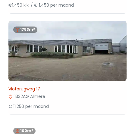
€1.450 k.k. / € 1.450 per maand
1753m²
Vlotbrugweg 17
1332AG Almere
€ 11.250 per maand
100m²