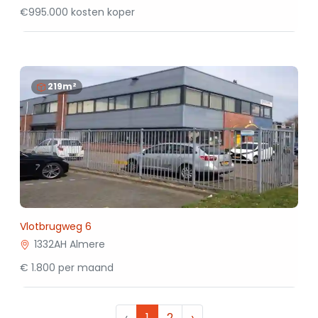
€995.000 kosten koper
219m²
Vlotbrugweg 6
1332AH Almere
€ 1.800 per maand
‹
1
2
›