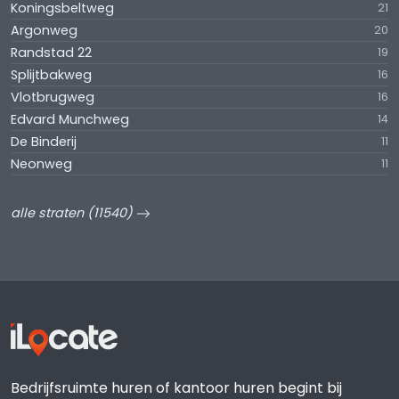
Koningsbeltweg
21
Argonweg
20
Randstad 22
19
Splijtbakweg
16
Vlotbrugweg
16
Edvard Munchweg
14
De Binderij
11
Neonweg
11
alle straten (11540)
Bedrijfsruimte huren of kantoor huren begint bij