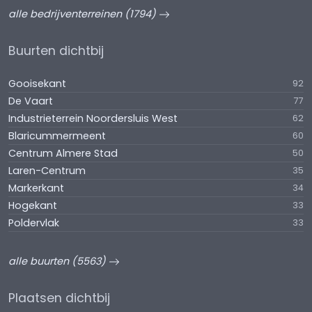
alle bedrijventerreinen (1794)
Buurten dichtbij
Gooisekant
92
De Vaart
77
Industrieterrein Noordersluis West
62
Blaricummermeent
60
Centrum Almere Stad
50
Laren-Centrum
35
Markerkant
34
Hogekant
33
Poldervlak
33
alle buurten (5563)
Plaatsen dichtbij