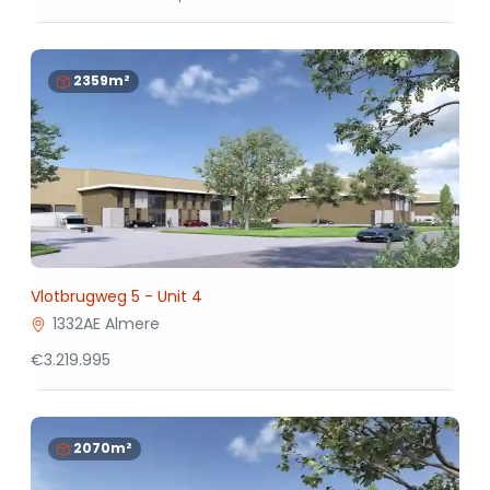
2359m²
Vlotbrugweg 5 - Unit 4
1332AE Almere
€3.219.995
2070m²