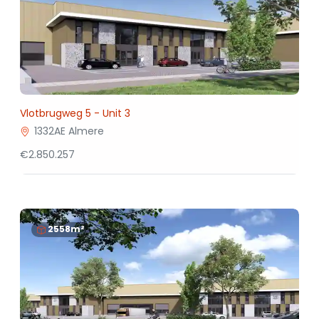
Vlotbrugweg 5 - Unit 3
1332AE Almere
€2.850.257
2558m²