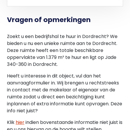
- Aluminium kozijnen, draai/kiepramen en
buitendeuren;
Vragen of opmerkingen
- Heldere isolerende beglazing HR++;
- Binnen kozijnen uitgevoerd in hardhout;
- Dakluik ten behoeve van dak toetreding;
Zoekt u een bedrijfshal te huur in Dordrecht? We
- Geïsoleerd stalen dak (RC 6,3 m2 K/W) met
bieden u nu een unieke ruimte aan te Dordrecht.
kunststof dakbedekking;
Deze ruimte heeft een totale beschikbare
- Scheidingswand tussen het kantoor en de
oppervlakte van 1.379 m² te huur en ligt op Jade
bedrijfsruimte uitgevoerd in kalkzandsteen
340-360 in Dordrecht.
vellingkantblokken;
- Eigen meterkast per unit met aansluitingen voor
Heeft u interesse in dit object, vul dan het
water en elektra tot maximaal 3 x 80 ampère;
aanvraagformulier in. Wij brengen u rechtstreeks
- Noodverlichting /vluchtwegaanduiding;
in contact met de makelaar of eigenaar van de
- 20 PV-panelen per unit tbv energieopwekking
ruimte zodat u direct een bezichtiging kunt
(circa 410 Wp per paneel)*;
inplannen of extra informatie kunt opvragen. Deze
- CAT 6 aansluitpunten tbv data*;
info niet juist?
- Condens afvoeren W-installatie;
Klik
hier
indien bovenstaande informatie niet juist is
- Brandslanghaspels en poederblussers;
en u ons hiervan op de hoogte wilt stellen.