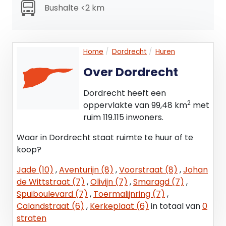
de eerste verdieping;
Bushalte <2 km
14 parkeerplaatsen op het voorgelegen terrein.
De oppervlakten zijn zo zorgvuldig mogelijk
Home
Dordrecht
Huren
vastgesteld, doch mogen niet worden
aangemerkt als zuivere verhuurbare oppervlakte
Over Dordrecht
volgens de Nederlandse Eenheids Norm NEN-2580.
Dordrecht heeft een
Voorzieningen
2
oppervlakte van 99,48 km
met
Algemeen
ruim 119.115 inwoners.
- Onderheide fundering en onderheide,
Waar in Dordrecht staat ruimte te huur of te
gewapende betonvloeren;
koop?
- Opgebouwd uit een staalconstructie;
- Borstweringspanelen uitgevoerd in constructief
Jade (10)
,
Aventurijn (8)
,
Voorstraat (8)
,
Johan
beton;
de Wittstraat (7)
,
Olivijn (7)
,
Smaragd (7)
,
- Geïsoleerde gevelbeplating middels
Spuiboulevard (7)
,
Toermalijnring (7)
,
sandwichpanelen (RC 4,7 m2 K/W);
Calandstraat (6)
,
Kerkeplaat (6)
in totaal van
0
- Buitenbeplating van horizontale golfprofiel tegen
straten
sandwichpanelen;