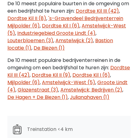
Gemeente Dordrecht, Sectie V, nummer 3779,
De 10 meest populaire buurten in de omgeving om
groot 6.008 m² (gedeeltelijk).
een bedrijfshal te huren zijn:
Dordtse Kil III (42)
,
Dordtse Kil II (8)
,
's-Gravendeel Bedrijventerrein
Indeling
Mijlpolder (6)
,
Dordtse Kil I (6)
,
Amstelwijck-West
Jade 340:
(5)
,
Industriegebied Groote Lindt (4)
,
Ca. 678 m² VVO bedrijfs-/opslagruimte op de
Louterbloemen (3)
,
Amstelwijck (2)
,
Bastion
begane grond;
locatie (1)
,
De Biezen (1)
Ca. 86 m² VVO kantoor- en secundaire ruimte op
de begane grond;
De 10 meest populaire bedrijventerreinen in de
Ca. 83 m² kantoor- en secundaire ruimte op de
omgeving om een bedrijfshal te huren zijn:
Dordtse
eerste verdieping;
Kil III (42)
,
Dordtse Kil II (9)
,
Dordtse Kil I (6)
,
12 parkeerplaatsen op het voorgelegen terrein.
Mijlpolder (6)
,
Amstelwijck-West (5)
,
Groote Lindt
(4)
,
Glazenstraat (3)
,
Amstelwijck; Bedrijven (2)
,
Jade 360:
De Hagen + De Biezen (1)
,
Julianahaven (1)
Ca. 701 m² VVO bedrijfs-/opslagruimte op de
begane grond;
Ca. 117 m² VVO kantoor- en secundaire ruimte op
de begane grond;
Treinstation <4 km
Ca. 111 m² VVO kantoor- en secundaire ruimte op