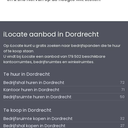
- Beide units zijn voorzien van 2 wand toiletten,
voorportaal v.v. wastafel op de begane grond;
- Unit 1 heeft 2 urinoirs, unit 2 heeft 1 urinoir op de
begane grond;
- Een MIVA toilet op de begane grond;
iLocate aanbod in Dordrecht
- Unit 1 is op de verdieping voorzien van een
dubbele toiletgroep met fonteintjes;
Op iLocate kunt u gratis zoeken naar bedrijfspanden die te huur
- Ventilatie sanitaire ruimten middels
of te koop staan.
mechanische afzuiging;
U vindt bij iLocate een aanbod van 179.502 beschikbare
kantoorruimtes, bedrijfsruimtes en winkelruimtes.
- Alle separate ruimtes worden voorzien van
airconditioning*.
Te huur in Dordrecht
Bedrijfshal huren in Dordrecht
Bedrijfsruimte
72
Kantoor huren in Dordrecht
- Monoliet gevlinderde betonvloer, vlakheidsklasse
71
5 (NEN 2747);
Bedrijfsruimte huren in Dordrecht
50
- Maximaal toelaatbare vloerbelasting van ca.
Te koop in Dordrecht
2.500 kg/m²;
- Verlichting middels LED armaturen, te bedienen
Bedrijfsruimte kopen in Dordrecht
32
via bewegingssensoren*;
Bedrijfshal kopen in Dordrecht
27