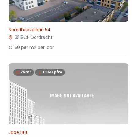
Noordhoevelaan 54
3319CH Dordrecht
€ 150 per m2 per jaar
75m²
1.350
p/m
Jade 144