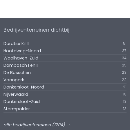
Bedrijventerreinen dichtbij
Dordtse Kil III
51
Hoofdweg-Noord
37
Waalhaven-Zuid
34
Dombosch I en II
25
De Bosschen
23
Vaanpark
22
Donkersloot-Noord
21
Nijverwaard
18
Donkersloot-Zuid
13
Stormpolder
13
alle bedrijventerreinen (1794)