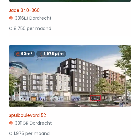
Jade 340-360
3316LJ Dordrecht
€ 8.750 per maand
90m²
1.975
p/m
Spuiboulevard 52
3311GR Dordrecht
€ 1.975 per maand