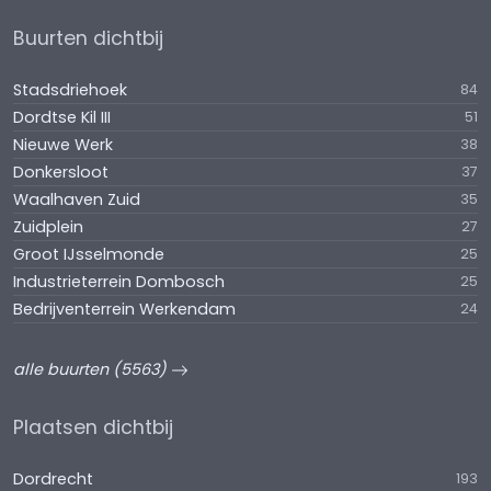
Buurten dichtbij
Stadsdriehoek
84
Dordtse Kil III
51
Nieuwe Werk
38
Donkersloot
37
Waalhaven Zuid
35
Zuidplein
27
Groot IJsselmonde
25
Industrieterrein Dombosch
25
Bedrijventerrein Werkendam
24
alle buurten (5563)
Plaatsen dichtbij
Dordrecht
193