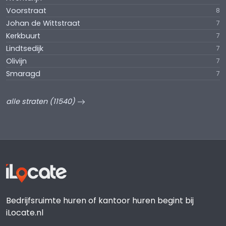
Voorstraat
8
Johan de Wittstraat
7
Kerkbuurt
7
Lindtsedijk
7
Olivijn
7
Smaragd
7
alle straten (11540)
Bedrijfsruimte huren of kantoor huren begint bij
iLocate.nl