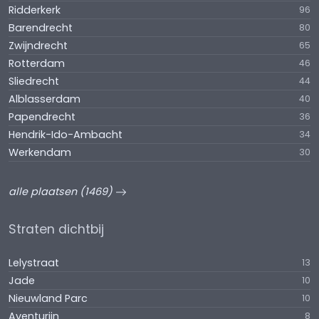
Ridderkerk
96
Barendrecht
80
Zwijndrecht
65
Rotterdam
46
Sliedrecht
44
Alblasserdam
40
Papendrecht
36
Hendrik-Ido-Ambacht
34
Werkendam
30
alle plaatsen (1469)
Straten dichtbij
Lelystraat
13
Jade
10
Nieuwland Parc
10
Aventurijn
8