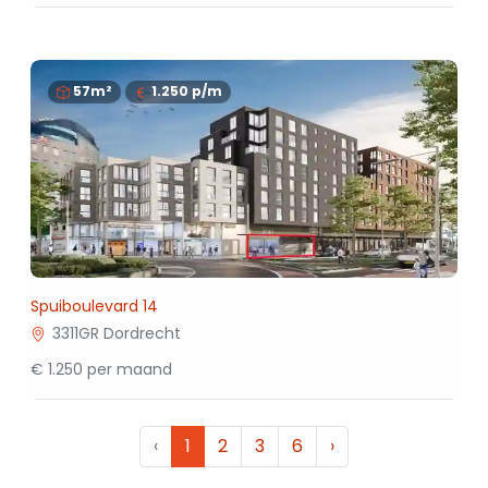
57m²
1.250
p/m
Spuiboulevard 14
3311GR Dordrecht
€ 1.250 per maand
‹
1
2
3
6
›