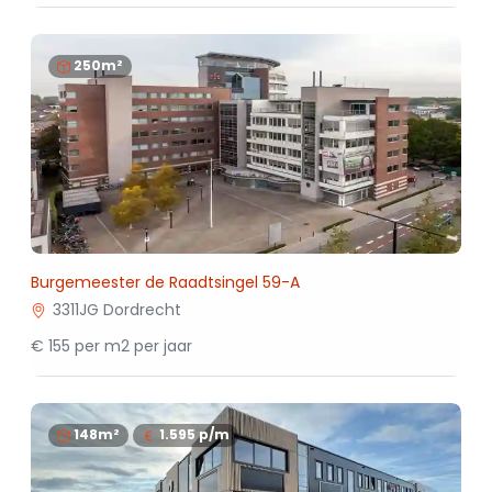
250m²
Burgemeester de Raadtsingel 59-A
3311JG Dordrecht
€ 155 per m2 per jaar
148m²
1.595
p/m