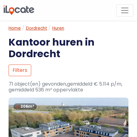
Home
Dordrecht
Huren
Kantoor huren in
Dordrecht
Filters
71 object(en) gevonden,gemiddeld € 5.114 p/m,
gemiddeld 536 m² oppervlakte
206m²