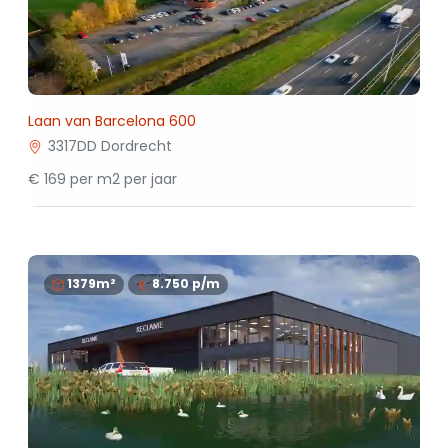
Laan van Barcelona 600
3317DD Dordrecht
€ 169 per m2 per jaar
1379m²
8.750
p/m