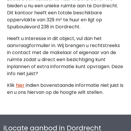
huurovereenkomst wel in het gehuurde achter te
bieden u nu een unieke ruimte aan te Dordrecht.
blijven.
Dit kantoor heeft een totale beschikbare
oppervlakte van 329 m² te huur en ligt op
Huurprijs
Spuiboulevard 238 in Dordrecht.
Kantoorruimte:
€ 150,00 per m² per jaar;
Heeft u interesse in dit object, vul dan het
aanvraagformulier in. Wij brengen u rechtstreeks
Parkeerplaatsen:
in contact met de makelaar of eigenaar van de
€ 1.560,00 per parkeerplaats per jaar.
ruimte zodat u direct een bezichtiging kunt
inplannen of extra informatie kunt opvragen. Deze
Bovengenoemde huurprijs is exclusief BTW,
info niet juist?
servicekosten en BTW over de servicekosten.
Klik
hier
indien bovenstaande informatie niet juist is
en u ons hiervan op de hoogte wilt stellen.
Huur te voldoen bij vooruitbetaling per maand.
Huurprijsaanpassing
Jaarlijks, voor het eerst één jaar na datum
huuringang, op basis van de wijziging van het
iLocate aanbod in Dordrecht
prijsindexcijfer volgens de consumentenprijsindex