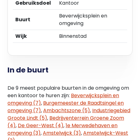
Ca. 329 m² kantoorruimte gelegen op de tweede
Gebruiksdoel
Kantoor
verdieping;
Beverwijcksplein en
2 parkeerplaatsen in de tot het complex
Buurt
omgeving
behorende parkeergarage.
Wijk
Binnenstad
Voormelde oppervlakten zijn indicatief berekend
aan de hand van opname ter plaatse, op basis van
plattegrondtekeningen en informatie verkregen
via bagviewer .nl. De oppervlakten zijn zo secuur
In de buurt
mogelijk vastgesteld, doch mogen niet worden
aangemerkt als verhuurbare oppervlakte zoals
gedefinieerd door het Nederlands Normalisatie-
De 9 meest populaire buurten in de omgeving om
instituut in bijlage B van NEN 2580.
een kantoor te huren zijn:
Beverwijcksplein en
omgeving (7)
,
Burgemeester de Raadtsingel en
Onder- danwel overmaat van het metrage zal
omgeving (7)
,
Ambachtszone (5)
,
Industriegebied
nimmer (kunnen) leiden tot enige verrekening van
Groote Lindt (5)
,
Bedrijventerrein Groene Zoom
de huurprijs en/of eventuele kosten bijkomende
(4)
,
De Geer-West (4)
,
1e Merwedehaven en
leveringen en diensten, tijdens de periode van
omgeving (3)
,
Amstelwijck (3)
,
Amstelwijck-West
deze huurovereenkomst met inbegrip van