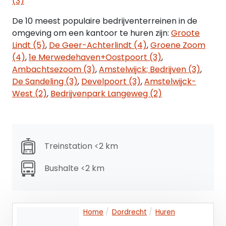
(3)
eventuele verlenging(en) hiervan.
De 10 meest populaire bedrijventerreinen in de
Voorzieningen
omgeving om een kantoor te huren zijn:
Groote
Het object zal vrij van huur en gebruik (schoon en
Lindt (5)
,
De Geer-Achterlindt (4)
,
Groene Zoom
ontruimd) worden opgeleverd in de huidige staat
(4)
,
1e Merwedehaven+Oostpoort (3)
,
met onder andere de volgende voorzieningen:
Ambachtsezoom (3)
,
Amstelwijck; Bedrijven (3)
,
• Entree voorzien van voorportaal;
De Sandeling (3)
,
Develpoort (3)
,
Amstelwijck-
• Wandafwerking voorzien van wit spuitwerk op de
West (2)
,
Bedrijvenpark Langeweg (2)
wanden en kolommen;
• Vloerbedekking*;
• Kabelgoten voorzien van data* en elektra
aansluitpunten*;
Treinstation <2 km
• Kabelgoten voorzien van data* en elektra
bekabeling vanuit het plafond* (in de kantoortuin
Bushalte <2 km
en 1 spreekkamer);
• Verlaagd systeemplafond voor zien van inbouw
verlichtingsarmaturen*;
• Patchkast voorzien van databekabeling*;
Home
Dordrecht
Huren
• Pantry*;