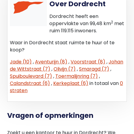
Over Dordrecht
• Brandblusvoorzieningen*;
• Glasvezelaansluiting*;
Dordrecht heeft een
• Fietsenstalling aan de linkerzijde van het gebouw;
2
oppervlakte van 99,48 km
met
• Tussendeur naar de centrale entree het
ruim 119.115 inwoners.
complex;
• Apart dames- en herentoilet, beide voorzien van
Waar in Dordrecht staat ruimte te huur of te
een voorportaal met handwasbak;
koop?
• 108 zonnepanelen op het dak.
Jade (10)
,
Aventurijn (8)
,
Voorstraat (8)
,
Johan
de Wittstraat (7)
,
Olivijn (7)
,
Smaragd (7)
,
De met een sterretje (*) gearceerde
Spuiboulevard (7)
,
Toermalijnring (7)
,
voorzieningen zullen “om niet" aan huurder ter
Calandstraat (6)
,
Kerkeplaat (6)
in totaal van
0
beschikking worden gesteld. Huurder mag dus
straten
gebruik maken van deze voorzieningen, doch deze
voorzieningen behoren niet tot het gehuurde.
Verhuurder staat niet in voor de werking van deze
Vragen of opmerkingen
voorzieningen. Eventuele vervanging of onderhoud
van deze voorzieningen is geheel voor rekening
van huurder. Deze voorzieningen dienen bij einde
Zoekt u een kantoor te huur in Dordrecht? We