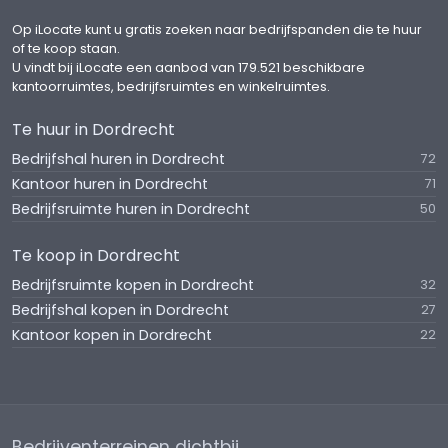
(CPI) reeks CPI-Alle Huishoudens (2015=100),
Op iLocate kunt u gratis zoeken naar bedrijfspanden die te huur
gepubliceerd door het Centraal Bureau voor de
of te koop staan.
Statistiek (CBS).
U vindt bij iLocate een aanbod van 179.521 beschikbare
kantoorruimtes, bedrijfsruimtes en winkelruimtes.
Huurtermijn
Te huur in Dordrecht
Vijf jaar met verlengingsperioden van vijf jaar.
Bedrijfshal huren in Dordrecht
72
Opzegtermijn
Kantoor huren in Dordrecht
71
Wederzijdse opzegtermijn van twaalf maanden
Bedrijfsruimte huren in Dordrecht
50
tegen het einde van een huurperiode.
Te koop in Dordrecht
Omzetbelasting
Bedrijfsruimte kopen in Dordrecht
32
Het uitgangspunt is dat Huurder het gehuurde voor
Bedrijfshal kopen in Dordrecht
27
tenminste het bij Wet vastgestelde of nader vast
Kantoor kopen in Dordrecht
22
te stellen minimumpercentage blijvend zal
gebruiken voor prestaties die recht geven op
aftrek van omzetbelasting, zodanig dat met de
ondertekening van de huurovereenkomst zal
worden geopteerd voor belaste (ver-)huur. Indien
Bedrijventerreinen dichtbij