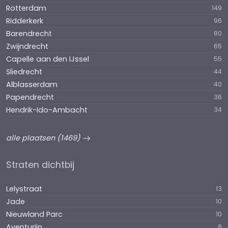
Rotterdam
149
Ridderkerk
96
Barendrecht
80
Zwijndrecht
65
Capelle aan den IJssel
55
Sliedrecht
44
Alblasserdam
40
Papendrecht
36
Hendrik-Ido-Ambacht
34
alle plaatsen (1469)
Straten dichtbij
Lelystraat
13
Jade
10
Nieuwland Parc
10
Aventurijn
8