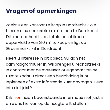
offerte mag worden beschouwd.
Aan deze gegevens kunnen geen rechten worden
Vragen of opmerkingen
ontleend.
Voor meer informatie kunt u ook vrijblijvend
Zoekt u een kantoor te koop in Dordrecht? We
telefonisch contact opnemen.
bieden u nu een unieke ruimte aan te Dordrecht.
Dit kantoor heeft een totale beschikbare
Q Makelaars Bedrijfshuisvesting BV
oppervlakte van 210 m² te koop en ligt op
Tel: 085-0406201
Groenmarkt 78 in Dordrecht.
E-mail:
Heeft u interesse in dit object, vul dan het
aanvraagformulier in. Wij brengen u rechtstreeks
in contact met de makelaar of eigenaar van de
ruimte zodat u direct een bezichtiging kunt
inplannen of extra informatie kunt opvragen. Deze
info niet juist?
Klik
hier
indien bovenstaande informatie niet juist is
en u ons hiervan op de hoogte wilt stellen.