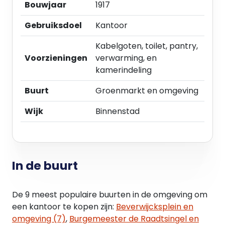
grond;
Bouwjaar
1917
gezamenlijke opgang en eigen entree;
Gebruiksdoel
Kantoor
dakterras van ca. 25 m2.
Kabelgoten, toilet, pantry,
Dordrecht
Voorzieningen
verwarming, en
Dordrecht is de oudste stad van Holland en staat
kamerindeling
bekend om haar rijke historie, prachtige havens en
sfeervolle binnenstad. Dankzij de centrale ligging
Buurt
Groenmarkt en omgeving
en goede bereikbaarheid met auto en openbaar
vervoer vormt Dordrecht een aantrekkelijke
Wijk
Binnenstad
vestigingslocatie voor ondernemers, met een
breed aanbod aan voorzieningen en een bruisend
stadscentrum.
In de buurt
Voorzieningen
Het object wordt geleverd in de huidige staat met
De 9 meest populaire buurten in de omgeving om
onder andere de volgende voorzieningen:
een kantoor te kopen zijn:
Beverwijcksplein en
- Airconditioning;
omgeving (7)
,
Burgemeester de Raadtsingel en
- Vloerbedekking;