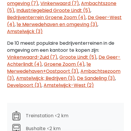
omgeving (7)
,
Vinkenwaard (7)
,
Ambachtszone
- Kabelgoten met elektra en databekabeling;
(5)
,
Industriegebied Groote Lindt (5)
,
- Dames en heren toilet (betegeld);
Bedrijventerrein Groene Zoom (4)
,
De Geer-West
- Pantry met inbouwapparatuur;
(4)
,
1e Merwedehaven en omgeving (3)
,
Amstelwijck (3)
Groenmarkt - Kantoorruimte!
-ca. 210 m² kantoorruimte op de begane grond;
De 10 meest populaire bedrijventerreinen in de
-Monumentaal pand, volledig gerenoveerd;
omgeving om een kantoor te kopen zijn:
-Kamerindeling, geschikt voor diverse
Vinkenwaard-Zuid (7)
,
Groote Lindt (5)
,
De Geer-
werkconcepten;
Achterlindt (4)
,
Groene Zoom (4)
,
1e
-Dakterras en separate berging aanwezig;
Merwedehaven+Oostpoort (3)
,
Ambachtsezoom
-Gelegen in het hart van Dordrecht, omringd door
(3)
,
Amstelwijck; Bedrijven (3)
,
De Sandeling (3)
,
winkels, horeca en voorzieningen
Develpoort (3)
,
Amstelwijck-West (2)
De ruimte is momenteel verhuurd tot en met
december 2025, maar kan op termijn vrij van huur
worden opgeleverd.
Treinstation <2 km
Vraagprijs:
Bushalte <2 km
€ 525.000 k.k.