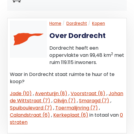
Datum oplevering:
In overleg.
Home
Dordrecht
Kopen
Over Dordrecht
Wijze van oplevering:
In huidige staat, 'as is, where is'.
Dordrecht heeft een
2
oppervlakte van 99,48 km
met
Zekerheidsstelling
ruim 119.115 inwoners.
Een waarborgsom of bankgarantie ter grootte
van 10% van de koopsom, te storten op de
Waar in Dordrecht staat ruimte te huur of te
derdengeldenrekening van de notaris.
koop?
Interesse gewekt voor deze locatie? Bel of mail
Jade (10)
,
Aventurijn (8)
,
Voorstraat (8)
,
Johan
ons voor het maken van een vrijblijvende afspraak
de Wittstraat (7)
,
Olivijn (7)
,
Smaragd (7)
,
en u kunt ter plaatse kijken.
Spuiboulevard (7)
,
Toermalijnring (7)
,
Calandstraat (6)
,
Kerkeplaat (6)
in totaal van
0
Nadrukkelijk is vermeld dat deze
straten
informatieverstrekking niet als een aanbieding of