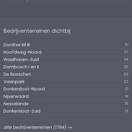
Bedrijventerreinen dichtbij
Dordtse Kil III
51
Hoofdweg-Noord
37
Waalhaven-Zuid
34
Dombosch I en II
25
De Bosschen
23
Vaanpark
22
Donkersloot-Noord
21
Nijverwaard
18
Nesselande
15
Donkersloot-Zuid
13
alle bedrijventerreinen (1794)