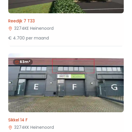
Reedijk 7 T33
3274KE Heinenoord
€ 4.700 per maand
63m²
Sikkel 14 F
3274KK Heinenoord