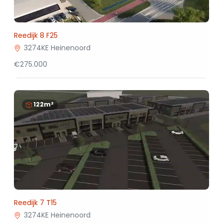
Reedijk 8 F25
3274KE Heinenoord
€275.000
122m²
Reedijk 7 T15
3274KE Heinenoord