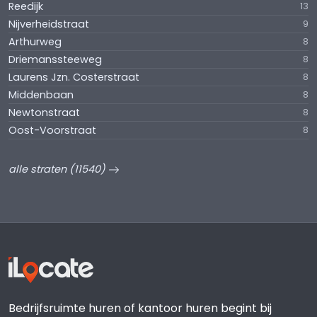
Reedijk
13
Nijverheidstraat
9
Arthurweg
8
Driemanssteeweg
8
Laurens Jzn. Costerstraat
8
Middenbaan
8
Newtonstraat
8
Oost-Voorstraat
8
alle straten (11540)
Bedrijfsruimte huren of kantoor huren begint bij