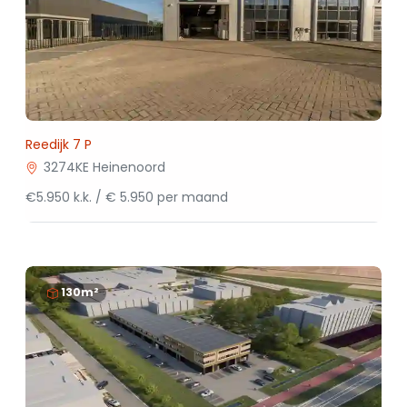
Reedijk 7 P
3274KE Heinenoord
€5.950 k.k. / € 5.950 per maand
130m²