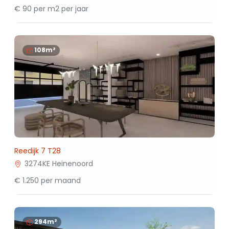
€ 90 per m2 per jaar
108m²
Reedijk 7 T28
3274KE Heinenoord
€ 1.250 per maand
294m²