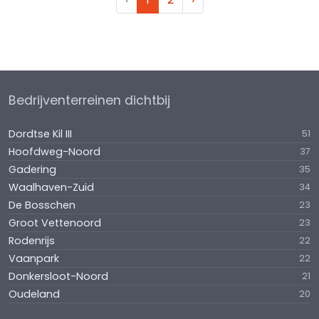
Bedrijventerreinen dichtbij
Dordtse Kil III
51
Hoofdweg-Noord
37
Gadering
35
Waalhaven-Zuid
34
De Bosschen
23
Groot Vettenoord
23
Rodenrijs
22
Vaanpark
22
Donkersloot-Noord
21
Oudeland
20