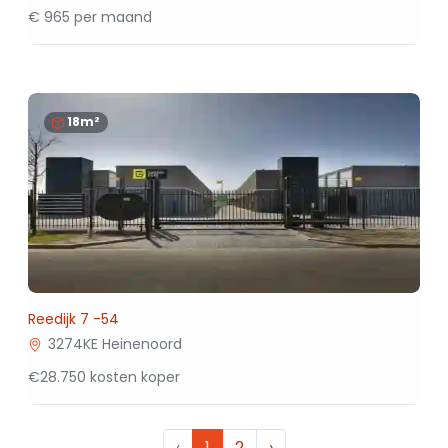
€ 965 per maand
18m²
Reedijk 7 -54
3274KE Heinenoord
€28.750 kosten koper
‹
1
2
›