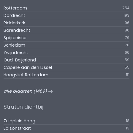
Rotterdam
754
Dordrecht
193
Ridderkerk
96
Barendrecht
80
Spijkenisse
76
Schiedam
70
Zwijndrecht
66
Oud-Beijerland
59
Capelle aan den IJssel
55
Hoogvliet Rotterdam
51
alle plaatsen (1469)
Straten dichtbij
Zuidplein Hoog
18
Edisonstraat
13