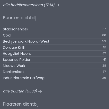
alle bedrijventerreinen (1794)
Buurten dichtbij
Stadsdriehoek
107
Cool
60
Bedrijvenpark Noord-West
53
Dordtse Kil III
51
Hoogvliet Noord
47
Spaanse Polder
41
Nieuwe Werk
38
Donkersloot
37
Industrieterrein Halfweg
36
alle buurten (5563)
Plaatsen dichtbij