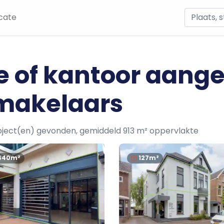
cate
te of kantoor aang
makelaars
bject(en) gevonden, gemiddeld 913 m² oppervlakte
440m²
127m²