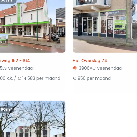
2367m²
61m²
weg 162 - 164
Het Overslag 74
5LS Veenendaal
3906AC Veenendaal
00 k.k. / € 14.583 per maand
€ 950 per maand
390m²