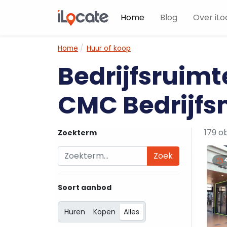
Home
Blog
Over iLo
Home
Huur of koop
Bedrijfsruim
CMC Bedrijfs
179 o
Zoekterm
Zoek
Soort aanbod
Huren
Kopen
Alles