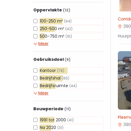
Oppervlakte
(12)
Corrid
100-250 m²
(64)
390
250-500 m²
(42)
Huurpr
500-750 m²
(15)
Meer
Gebruiksdoel
(9)
Kantoor
(78)
Bedrijfshal
(65)
Bedrijfsruimte
(44)
Meer
Bouwperiode
(11)
Plesma
1991 tot 2000
(41)
390
Na 2020
(31)