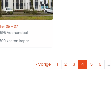
ier 35 - 37
5PB Veenendaal
500 kosten koper
‹
Vorige
1
2
3
4
5
6
…