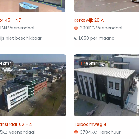
or 45 - 47
Kerkewijk 28 A
1AN Veenendaal
3901EG Veenendaal
ijs niet beschikbaar
€ 1.650 per maand
142m²
65m²
nstraat 62 - 4
Tolboomweg 4
5KZ Veenendaal
3784XC Terschuur